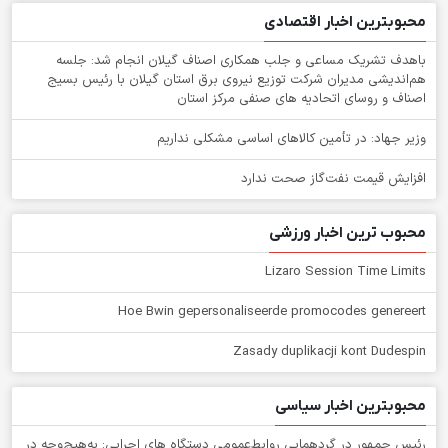
محبوبترین اخبار اقتصادی
باهدف تشریک مساعی و جلب همکاری اصناف گیلان انجام شد: جلسه
هم‌اندیشی مدیران شركت توزیع نیروی برق استان گیلان با رئیس بسیج
اصناف و روسای اتحادیه های صنفی مركز استان
وزیر جهاد: در تأمین کالاهای اساسی مشکلی نداریم
افزایش قیمت نفت‌گاز صحت ندارد
محبوب ترین اخبار ورزشی
Lizaro Session Time Limits
Hoe Bwin gepersonaliseerde promocodes genereert
Zasady duplikacji kont Dudespin
محبوبترین اخبار سیاسی
رئیس جمهور در گردهمایی روابط‌عمومی دستگاه های اجرایی: به‌هیچ‌وجه در