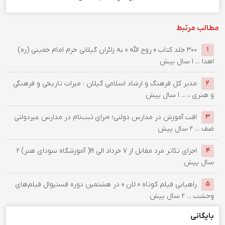
مطالب مرتبط
۳۰۰ جلد کتاب « روح الله » به زائران گیلانی حرم امام خمینی (ره)
۱
اهدا ...
۱ سال پیش
مدیر کل فرهنگ و ارشاد اسلامی گیلان : میراث تاریخی و فرهنگی
۲
و هنری ، ...
۱ سال پیش
افت آموزش در مدارس دولتی؛ «برای ثبت‌نام در مدارس غیردولتی
۳
صف ...
۲ سال پیش
اجرای تئاتر مرد مقابل از ۷ خرداد الی ۱۹( آموزشگاه سودای هنر)
۲
۴
سال پیش
راهیابی فیلم کوتاه « لان » در هشتمین دوره فستیوال فیلم‌های
۵
وحشت ...
۲ سال پیش
بایگانی