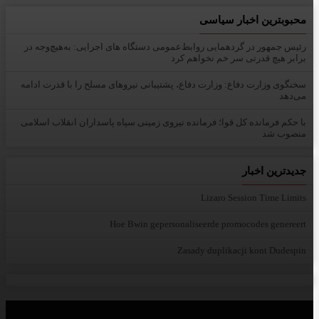
محبوبترین اخبار سیاسی
رئیس جمهور در گردهمایی روابط‌عمومی دستگاه های اجرایی: به‌هیچ‌وجه در
برابر هیچ قدرتی سر خم نخواهم کرد
سخنگوی وزارت دفاع: وزارت دفاع، پشتیبانی نیرو‌های مسلح را با قدرت ادامه
می‌دهد
با حکم فرمانده کل قوا؛ فرمانده نیروی زمینی سپاه پاسداران انقلاب اسلامی
منصوب شد
جدیدترین اخبار
Lizaro Session Time Limits
Hoe Bwin gepersonaliseerde promocodes genereert
Zasady duplikacji kont Dudespin