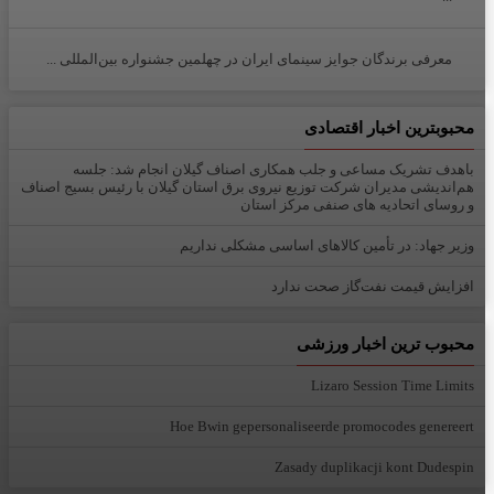
معرفی برندگان جوایز سینمای ایران در چهلمین جشنواره بین‌المللی ...
محبوبترین اخبار اقتصادی
باهدف تشریک مساعی و جلب همکاری اصناف گیلان انجام شد: جلسه
هم‌اندیشی مدیران شركت توزیع نیروی برق استان گیلان با رئیس بسیج اصناف
و روسای اتحادیه های صنفی مركز استان
وزیر جهاد: در تأمین کالاهای اساسی مشکلی نداریم
افزایش قیمت نفت‌گاز صحت ندارد
محبوب ترین اخبار ورزشی
Lizaro Session Time Limits
Hoe Bwin gepersonaliseerde promocodes genereert
Zasady duplikacji kont Dudespin