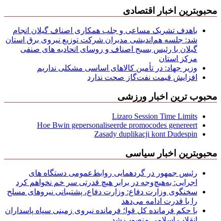
محبوبترین اخبار اقتصادی
باهدف تشریک مساعی و جلب همکاری اصناف گیلان انجام
شد: جلسه هم‌اندیشی مدیران شركت توزیع نیروی برق استان
گیلان با رئیس بسیج اصناف و روسای اتحادیه های صنفی
مركز استان
وزیر جهاد: در تأمین کالاهای اساسی مشکلی نداریم
افزایش قیمت نفت‌گاز صحت ندارد
محبوب ترین اخبار ورزشی
Lizaro Session Time Limits
Hoe Bwin gepersonaliseerde promocodes genereert
Zasady duplikacji kont Dudespin
محبوبترین اخبار سیاسی
رئیس جمهور در گردهمایی روابط‌عمومی دستگاه های
اجرایی: به‌هیچ‌وجه در برابر هیچ قدرتی سر خم نخواهم کرد
سخنگوی وزارت دفاع: وزارت دفاع، پشتیبانی نیرو‌های مسلح
را با قدرت ادامه می‌دهد
با حکم فرمانده کل قوا؛ فرمانده نیروی زمینی سپاه پاسداران
انقلاب اسلامی منصوب شد