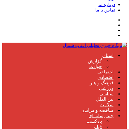
درباره ما
تماس با ما
استان
گزارش
حوادث
اجتماعی
اقتصادی
فرهنگ و هنر
ورزشی
سیاسی
بین الملل
سلامت
مناقصه و مزایده
چند رسانه ای
پادکست
فیلم