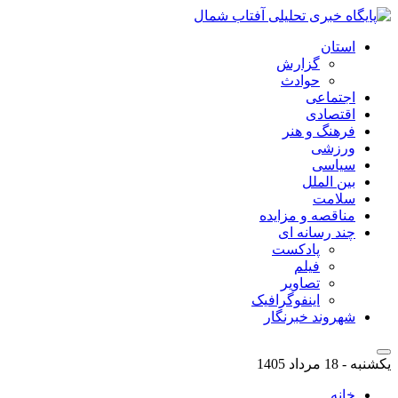
استان
گزارش
حوادث
اجتماعی
اقتصادی
فرهنگ و هنر
ورزشی
سیاسی
بین الملل
سلامت
مناقصه و مزایده
چند رسانه ای
پادکست
فیلم
تصاویر
اینفوگرافیک
شهروند خبرنگار
یکشنبه - 18 مرداد 1405
خانه