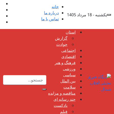
خانه
درباره ما
یکشنبه - 18 مرداد 1405
تماس با ما
استان
گزارش
حوادث
اجتماعی
اقتصادی
فرهنگ و هنر
ورزشی
سیاسی
بین الملل
سلامت
مناقصه و مزایده
چند رسانه ای
پادکست
فیلم