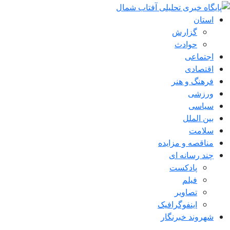
استان
گزارش
حوادث
اجتماعی
اقتصادی
فرهنگ و هنر
ورزشی
سیاسی
بین الملل
سلامت
مناقصه و مزایده
چند رسانه ای
پادکست
فیلم
تصاویر
اینفوگرافیک
شهروند خبرنگار