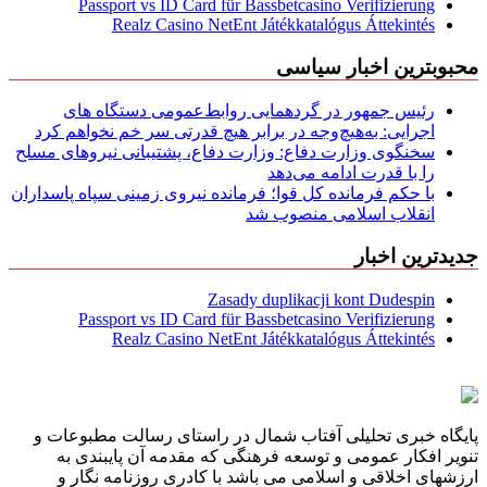
Passport vs ID Card für Bassbetcasino Verifizierung
Realz Casino NetEnt Játékkatalógus Áttekintés
محبوبترین اخبار سیاسی
رئیس جمهور در گردهمایی روابط‌عمومی دستگاه های
اجرایی: به‌هیچ‌وجه در برابر هیچ قدرتی سر خم نخواهم کرد
سخنگوی وزارت دفاع: وزارت دفاع، پشتیبانی نیرو‌های مسلح
را با قدرت ادامه می‌دهد
با حکم فرمانده کل قوا؛ فرمانده نیروی زمینی سپاه پاسداران
انقلاب اسلامی منصوب شد
جدیدترین اخبار
Zasady duplikacji kont Dudespin
Passport vs ID Card für Bassbetcasino Verifizierung
Realz Casino NetEnt Játékkatalógus Áttekintés
پایگاه خبری تحلیلی آفتاب شمال در راستای رسالت مطبوعات و
تنویر افکار عمومی و توسعه فرهنگی که مقدمه آن پایبندی به
ارزشهای اخلاقی و اسلامی می باشد با کادری روزنامه نگار و