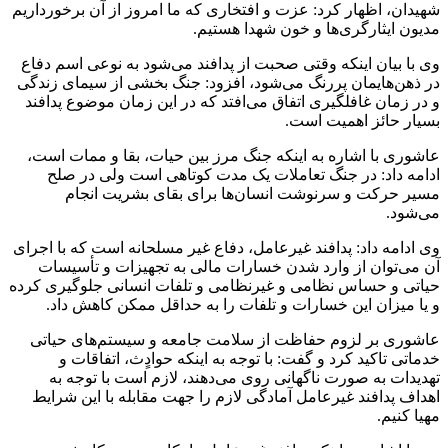
شهیدان، اظهار کرد: عزت و افتخاری که ما امروز از آن برخورداریم
مدیون ایثارگری‌ها و خون شهدا هستیم.
وی با بیان اینکه وقتی صحبت از پدافند می‌شود به نوعی اسم دفاع
در ذهن‌هایمان پررنگ می‌شود، افزود: جنگ بخشی از سیمای زندگی
و در زمان غافلگیری اتفاق می‌افتد که در این زمان موضوع پدافند
بسیار حائز اهمیت است.
عاشوری با اشاره به اینکه جنگ مرز بین حیات، بقا و ممات است،
ادامه داد: در جنگ تعاملات یک مدت کوتاهی است ولی در صلح
مسیر حرکت و سرنوشت انسان‌ها برای بقای بشریت انجام
می‌شود.
وی ادامه داد: پدافند غیرعامل، دفاع غیر مسلحانه است که با اجرای
آن می‌توان از وارد شدن خسارات مالی به تجهیزات و تأسیسات
حیاتی و حساس نظامی و غیرنظامی و تلفات انسانی جلوگیری کرده
و یا میزان این خسارات و تلفات را به حداقل ممکن کاهش داد.
عاشوری بر لزوم حفاظت از سلامت جامعه و سیستم‌های حیاتی
خدماتی تاکید کرد و گفت: با توجه به اینکه حوادٍث، اتفاقات و
تهدیدات به صورت ناگهانی روی می‌دهند، لازم است با توجه به
اهداف پدافند غیرعامل آمادگی لازم را جهت مقابله با این شرایط
مهیا کنیم.