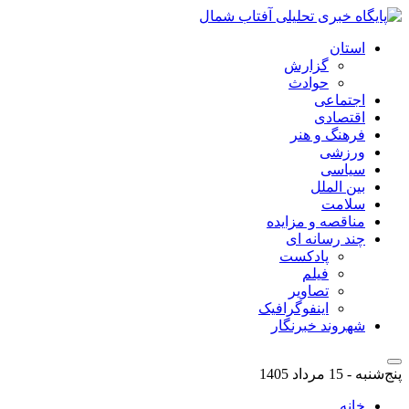
استان
گزارش
حوادث
اجتماعی
اقتصادی
فرهنگ و هنر
ورزشی
سیاسی
بین الملل
سلامت
مناقصه و مزایده
چند رسانه ای
پادکست
فیلم
تصاویر
اینفوگرافیک
شهروند خبرنگار
پنج‌شنبه - 15 مرداد 1405
خانه