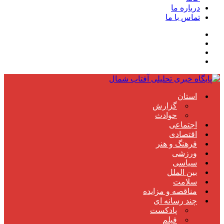
درباره ما
تماس با ما
استان
گزارش
حوادث
اجتماعی
اقتصادی
فرهنگ و هنر
ورزشی
سیاسی
بین الملل
سلامت
مناقصه و مزایده
چند رسانه ای
پادکست
فیلم