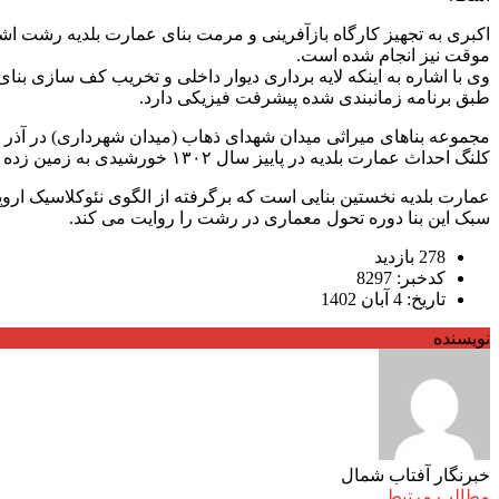
اکبری به تجهیز کارگاه بازآفرینی و مرمت بنای عمارت بلدیه رشت ا
موقت نیز انجام شده است.
وی با اشاره به اینکه لایه برداری دیوار داخلی و تخریب کف سازی 
طبق برنامه زمانبندی شده پیشرفت فیزیکی دارد.
مجموعه بناهای میراثی میدان شهدای ذهاب (میدان شهرداری) در آذر ماه سال ۱۳۵۶ به شماره ۱۵۱۶ در فهرست بناهای میراثی کش
کلنگ احداث عمارت بلدیه در پاییز سال ۱۳۰۲ خورشیدی به زمین زده شد و چهارم اردیبهشت ماه سال ۱۳۰۵ به اتمام رسید.
عمارت بلدیه نخستین بنایی است که برگرفته از الگوی نئوکلاسیک ا
سبک این بنا دوره تحول معماری در رشت را روایت می کند.
278 بازدید
کدخبر: 8297
تاریخ: 4 آبان 1402
نویسنده
خبرنگار آفتاب شمال
مطالب مرتبط