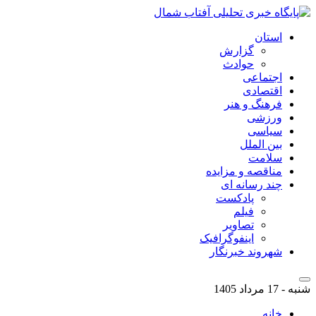
استان
گزارش
حوادث
اجتماعی
اقتصادی
فرهنگ و هنر
ورزشی
سیاسی
بین الملل
سلامت
مناقصه و مزایده
چند رسانه ای
پادکست
فیلم
تصاویر
اینفوگرافیک
شهروند خبرنگار
شنبه - 17 مرداد 1405
خانه