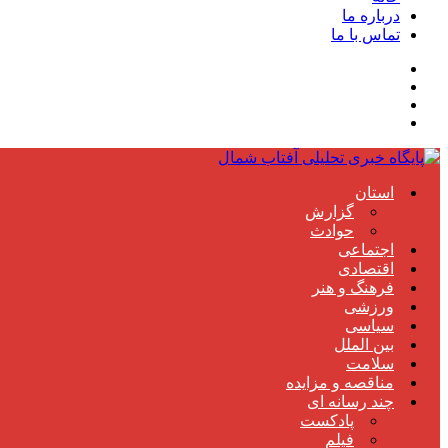
درباره ما
تماس با ما
استان
گزارش
حوادث
اجتماعی
اقتصادی
فرهنگ و هنر
ورزشی
سیاسی
بین الملل
سلامت
مناقصه و مزایده
چند رسانه ای
پادکست
فیلم