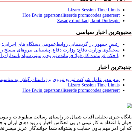
Lizaro Session Time Limits
Hoe Bwin gepersonaliseerde promocodes genereert
Zasady duplikacji kont Dudespin
محبوبترین اخبار سیاسی
رئیس جمهور در گردهمایی روابط‌عمومی دستگاه های اجرایی: به‌
سخنگوی وزارت دفاع: وزارت دفاع، پشتیبانی نیرو‌های مسلح را 
با حکم فرمانده کل قوا؛ فرمانده نیروی زمینی سپاه پاسداران
جدیدترین اخبار
پیام مدیرعامل شركت توزیع نیروی برق استان گیلان به مناسبت 
Lizaro Session Time Limits
Hoe Bwin gepersonaliseerde promocodes genereert
پایگاه خبری تحلیلی آفتاب شمال در راستای رسالت مطبوعات و تنویر 
جوان با اعتقاد به کار تیمی در پی انعکاس اخبار و رویدادهای ایران و
که این امر مهم بدون حمایت و پشتوانه شما خوانندگان عزیز میسر نخوا