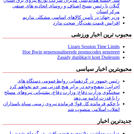
شد: جلسه هم‌اندیشی مدیران شركت توزیع نیروی برق استان
گیلان با رئیس بسیج اصناف و روسای اتحادیه های صنفی
مركز استان
وزیر جهاد: در تأمین کالاهای اساسی مشکلی نداریم
افزایش قیمت نفت‌گاز صحت ندارد
محبوب ترین اخبار ورزشی
Lizaro Session Time Limits
Hoe Bwin gepersonaliseerde promocodes genereert
Zasady duplikacji kont Dudespin
محبوبترین اخبار سیاسی
رئیس جمهور در گردهمایی روابط‌عمومی دستگاه های
اجرایی: به‌هیچ‌وجه در برابر هیچ قدرتی سر خم نخواهم کرد
سخنگوی وزارت دفاع: وزارت دفاع، پشتیبانی نیرو‌های مسلح
را با قدرت ادامه می‌دهد
با حکم فرمانده کل قوا؛ فرمانده نیروی زمینی سپاه پاسداران
انقلاب اسلامی منصوب شد
جدیدترین اخبار
وزارت بهداشت ۵۰ توصیه خودمراقبتی در گرمای شدید را