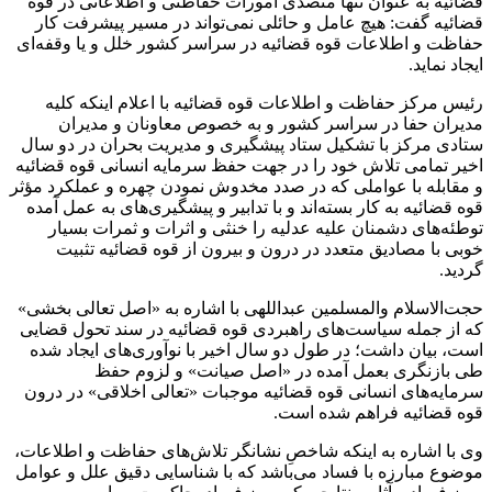
قضائیه به عنوان تنها متصدی امورات حفاظتی و اطلاعاتی در قوه
قضائیه گفت: هیچ عامل و حائلی نمی‌تواند در مسیر پیشرفت کار
حفاظت و اطلاعات قوه قضائیه در سراسر کشور خلل و یا وقفه‌ای
ایجاد نماید.
رئیس مرکز حفاظت و اطلاعات قوه قضائیه با اعلام اینکه کلیه
مدیران حفا در سراسر کشور و به خصوص معاونان و مدیران
ستادی مرکز با تشکیل ستاد پیشگیری و مدیریت بحران در دو سال
اخیر تمامی تلاش خود را در جهت حفظ سرمایه انسانی قوه قضائیه
و مقابله با عواملی که در صدد مخدوش نمودن چهره و عملکرد مؤثر
قوه قضائیه به کار بسته‌اند و با تدابیر و پیشگیری‌های به عمل آمده
توطئه‌های دشمنان علیه عدلیه را خنثی و اثرات و ثمرات بسیار
خوبی با مصادیق متعدد در درون و بیرون از قوه قضائیه تثبیت
گردید.
حجت‌الاسلام والمسلمین عبداللهی با اشاره به «اصل تعالی بخشی»
که از جمله سیاست‌های راهبردی قوه قضائیه در سند تحول قضایی
است، بیان داشت؛ در طول دو سال اخیر با نوآوری‌های ایجاد شده
طی بازنگری بعمل آمده در «اصل صیانت» و لزوم حفظ
سرمایه‌های انسانی قوه قضائیه موجبات «تعالی اخلاقی» در درون
قوه قضائیه فراهم شده است.
وی با اشاره به اینکه شاخصِ نشانگر تلاش‌های حفاظت و اطلاعات،
موضوع مبارزه با فساد می‌باشد که با شناسایی دقیق علل و عوامل