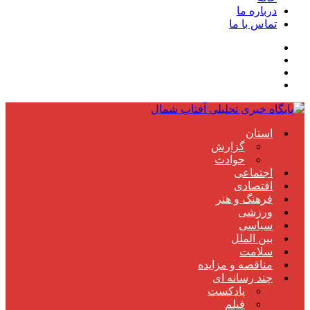
درباره ما
تماس با ما
استان
گزارش
حوادث
اجتماعی
اقتصادی
فرهنگ و هنر
ورزشی
سیاسی
بین الملل
سلامت
مناقصه و مزایده
چند رسانه ای
پادکست
فیلم