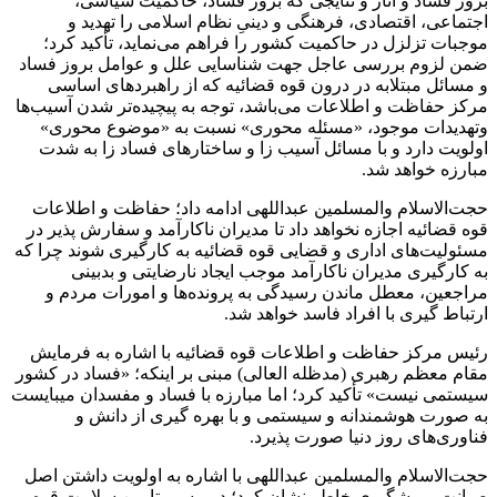
بروز فساد و آثار و نتایجی که بروز فساد، حاکمیت سیاسی،
اجتماعی، اقتصادی، فرهنگی و دینیِ نظام اسلامی را تهدید و
موجبات تزلزل در حاکمیت کشور را فراهم می‌نماید، تأکید کرد؛
ضمن لزوم بررسی عاجل جهت شناسایی علل و عوامل بروز فساد
و مسائل مبتلابه در درون قوه قضائیه که از راهبرد‌های اساسی
مرکز حفاظت و اطلاعات می‌باشد، توجه به پیچیده‌تر شدن آسیب‌ها
وتهدیدات موجود، «مسئله محوری» نسبت به «موضوع محوری»
اولویت دارد و با مسائل آسیب زا و ساختار‌های فساد زا به شدت
مبارزه خواهد شد.
حجت‌الاسلام والمسلمین عبداللهی ادامه داد؛ حفاظت و اطلاعات
قوه قضائیه اجازه نخواهد داد تا مدیران ناکارآمد و سفارش پذیر در
مسئولیت‌های اداری و قضایی قوه قضائیه به کارگیری شوند چرا که
به کارگیری مدیران ناکارآمد موجب ایجاد نارضایتی و بدبینی
مراجعین، معطل ماندن رسیدگی به پرونده‌ها و امورات مردم و
ارتباط گیری با افراد فاسد خواهد شد.
رئیس مرکز حفاظت و اطلاعات قوه قضائیه با اشاره به فرمایش
مقام معظم رهبری (مدظله العالی) مبنی بر اینکه؛ «فساد در کشور
سیستمی نیست» تأکید کرد؛ اما مبارزه با فساد و مفسدان میبایست
به صورت هوشمندانه و سیستمی و با بهره گیری از دانش و
فناوری‌های روز دنیا صورت پذیرد.
حجت‌الاسلام والمسلمین عبداللهی با اشاره به اولویت داشتن اصل
صیانت و پیشگیری خاطر نشان کرد؛ در مسیر تامین سلامت قوه