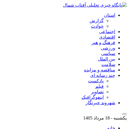
استان
گزارش
حوادث
اجتماعی
اقتصادی
فرهنگ و هنر
ورزشی
سیاسی
بین الملل
سلامت
مناقصه و مزایده
چند رسانه ای
پادکست
فیلم
تصاویر
اینفوگرافیک
شهروند خبرنگار
یکشنبه - 18 مرداد 1405
خانه