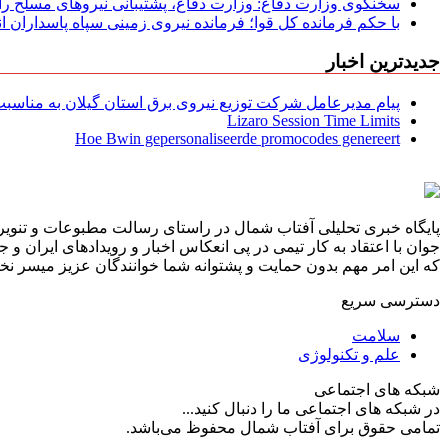
سخنگوی وزارت دفاع: وزارت دفاع، پشتیبانی نیرو‌های مسلح را 
با حکم فرمانده کل قوا؛ فرمانده نیروی زمینی سپاه پاسداران
جدیدترین اخبار
پیام مدیرعامل شركت توزیع نیروی برق استان گیلان به مناسبت 
Lizaro Session Time Limits
Hoe Bwin gepersonaliseerde promocodes genereert
پایگاه خبری تحلیلی آفتاب شمال در راستای رسالت مطبوعات و تنویر 
جوان با اعتقاد به کار تیمی در پی انعکاس اخبار و رویدادهای ایران و
که این امر مهم بدون حمایت و پشتوانه شما خوانندگان عزیز میسر نخوا
دسترسی سریع
سلامت
علم و تکنولوژی
شبکه های اجتماعی
در شبکه های اجتماعی ما را دنبال کنید...
تمامی حقوق برای آفتاب شمال محفوظ می‌باشد.