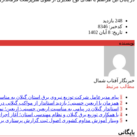
248 بازدید
کدخبر: 8346
تاریخ: 8 آبان 1402
نویسنده
خبرنگار آفتاب شمال
مطالب مرتبط
1
پیام مدیرعامل شركت توزیع نیروی برق استان گیلان به مناسب
2
همزمان با اربعین حسینی؛ بازدید استاندار از مواکب گیلانی در 
3
استاندار گیلان در پیامی به مناسبت اربعین حسینی: اربعین؛ نما
4
با همکاری توزیع برق گیلان و نظام مهندسی استان؛ آغاز اجرا
5
وبینار آموزش مداوم کشوری اصول ثبت گزارش پرستاری بر
بایگانی