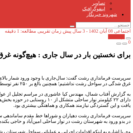
تصاویر
اینفوگرافیک
شهروند خبرنگار
اجتماعی
08 آبان 1402 - 3 سال پیش
زمان تقریبی مطالعه: 1 دقیقه
کپی شد!
0
برای نخستین بار در سال جاری : هیچ‌گونه 
سرپرست فرمانداری رشت گفت: سال‌جاری با وجود ورود شمار بالای گرد
غرق شدگی در سواحل رشت نداشتیم؛ همچنین بالغ بر ۲۵۰ نفر توسط منجیان از خطر غرق شدن نجات پیدا کردند.
به گزارش آفتاب شمال، مهندس کیا عاشوری در مراسم تجلیل از عو
یافت و این گستردگی نیازمند همکاری و هماهنگی بیشتری بود.
سرپرست فرمانداری رشت دهیاران و شوراها خط مقدم ساماندهی سواحل
در بدو ورود به شهرستان رشت در نوار ساحلی امین‌آباد و حاجی بکنده 