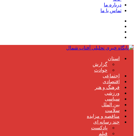
درباره ما
تماس با ما
استان
گزارش
حوادث
اجتماعی
اقتصادی
فرهنگ و هنر
ورزشی
سیاسی
بین الملل
سلامت
مناقصه و مزایده
چند رسانه ای
پادکست
فیلم