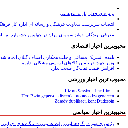
پیام های جعلی یارانه معیشتی
انتصاب سرپرست معاونت فرهنگی و رسانه ای اداره کل فرهنگ و
معرفی برندگان جوایز سینمای ایران در چهلمین جشنواره بین‌المل
محبوبترین اخبار اقتصادی
باهدف تشریک مساعی و جلب همکاری اصناف گیلان انجام شد: ج
وزیر جهاد: در تأمین کالاهای اساسی مشکلی نداریم
افزایش قیمت نفت‌گاز صحت ندارد
محبوب ترین اخبار ورزشی
Lizaro Session Time Limits
Hoe Bwin gepersonaliseerde promocodes genereert
Zasady duplikacji kont Dudespin
محبوبترین اخبار سیاسی
رئیس جمهور در گردهمایی روابط‌عمومی دستگاه های اجرایی: به‌