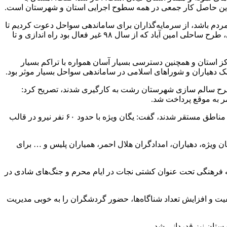
و این حاصل کار جمعی در همه سطوح اجرایی استان و شهرستان است.
مردم باشد، از سرمایه‌گذاران برای ساماندهی سواحل دعوت کردیم تا
با بهره‌مندی از ظرفیت افراد بومی علاوه ‌بر ارائه خدمات با کیفیت در نوار ساحلی، اشتغالزایی هم رونق گیرد، در این راستا طی تفاهمنامه‌ای، طرح ساحلی امین آباد که از سال ۹۸ غیر فعال بود راه اندازی و تا
یکی به مرکز استان و همچنین دسترسی بسیار آسان همواره با تراکم بسیار
کمک دهیاران و شوراهای اسلامی در ساماندهی سواحل بسیار موثر بود.
 نفر منجی و مراقب دریا و همچنین ۳۹ نفر امدادگر هلال احمر در ۶۰ نقطه ساحلی و دو طرح سالم سازی شهرستان رشت به کارگیری شدند، تصریح کرد:
ر به موقع پرداخت شد.
عاشوری با بیان اینکه تعداد ۵ دستگاه آمبولانس و چهار دستگاه موتورسیکلت متعلق به جمعیت هلال احمر در طرح‌ها و مناطق خطرآفرین در مناطق مستقر شدند، گفت: یگان ویژه با حدود ۶۰ نفر نیرو در قالب
ا تلاش قریب به ۳۰۰ نفر از عوامل اجرایی اعم از منجیان، یگان ویژه، دهیاران، امدادگران هلال احمر، همیاران پلیس و … برای
ی رشت ادامه داد: در اجرای برنامه‌های فرهنگی هم سال پرباری در سواحل شهرستان رشت داشتیم که بالغ بر ۴۰ برنامه فرهنگی تحت عنوان کشتی نجات در ایام محرم و جنگ‌های شادی در
یفیت و افزایش تعداد شناگاه‌ها، حضور گردشگران را به خوبی مدیریت
تان نیز قدردانی شد.