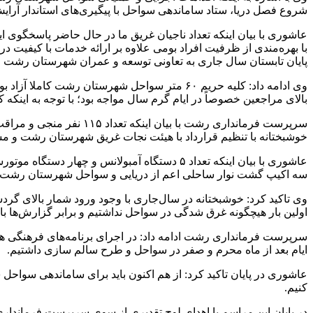
شروع فصل دریا، ستاد ساماندهی سواحل با پیگیری‌های استاندار آر
عاشوری با بیان اینکه تعداد ناجیان غریق ما در حال حاضر پاسخگوی 
پایان تابستان سال جاری به تعاونی توسعه و عمران شهرستان رشت وا
وی ادامه داد: کلیه حریم ۶۰ متر سواحل شهرستان
بالای مراجعین خصوصاً در ایام گرم سال مواجه بود؛ با توجه به اینک
خوشبختانه با تنظیم قرارداد با هیئت نجات غریق شهرستان رشت و مس
سه اکیپ گشت نوار ساحلی اعم از دریایی و سواحل شهرستان رشت را
اولین بار هیچگونه غرق شدگی در سواحل نداشتیم و برابر گزارش‌ها بالغ بر ۲۵۰ نفر نیز توسط منجیان از خطر غرق شدن نجات پی
ایام بعد از ماه محرم و صفر در سواحل و طرح سالم سازی داشتیم.
عاشوری در پایان تاکید کرد: از هم اکنون باید برای ساماندهی سواحل 
کنیم.
در پایان این مراسم با اهدای لوح تقدیری از سوی سرپرست فرماند