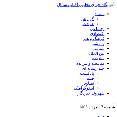
استان
گزارش
حوادث
اجتماعی
اقتصادی
فرهنگ و هنر
ورزشی
سیاسی
بین الملل
سلامت
مناقصه و مزایده
چند رسانه ای
پادکست
فیلم
تصاویر
اینفوگرافیک
شهروند خبرنگار
شنبه - 17 مرداد 1405
خانه