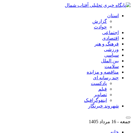
استان
گزارش
حوادث
اجتماعی
اقتصادی
فرهنگ و هنر
ورزشی
سیاسی
بین الملل
سلامت
مناقصه و مزایده
چند رسانه ای
پادکست
فیلم
تصاویر
اینفوگرافیک
شهروند خبرنگار
جمعه - 16 مرداد 1405
خانه