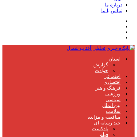
درباره ما
تماس با ما
استان
گزارش
حوادث
اجتماعی
اقتصادی
فرهنگ و هنر
ورزشی
سیاسی
بین الملل
سلامت
مناقصه و مزایده
چند رسانه ای
پادکست
فیلم