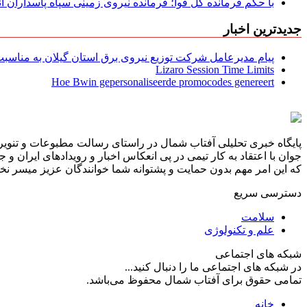
با حکم فرمانده کل قوا؛ فرمانده نیروی زمینی سپاه پاسداران
جدیدترین اخبار
پیام مدیرعامل شركت توزیع نیروی برق استان گیلان به مناسبت 
Lizaro Session Time Limits
Hoe Bwin gepersonaliseerde promocodes genereert
پایگاه خبری تحلیلی آفتاب شمال در راستای رسالت مطبوعات و تنویر 
جوان با اعتقاد به کار تیمی در پی انعکاس اخبار و رویدادهای ایران و
که این امر مهم بدون حمایت و پشتوانه شما خوانندگان عزیز میسر نخوا
دسترسی سریع
سلامت
علم و تکنولوژی
شبکه های اجتماعی
در شبکه های اجتماعی ما را دنبال کنید...
تمامی حقوق برای آفتاب شمال محفوظ می‌باشد.
خانه