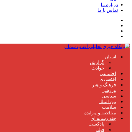
درباره ما
تماس با ما
استان
گزارش
حوادث
اجتماعی
اقتصادی
فرهنگ و هنر
ورزشی
سیاسی
بین الملل
سلامت
مناقصه و مزایده
چند رسانه ای
پادکست
فیلم