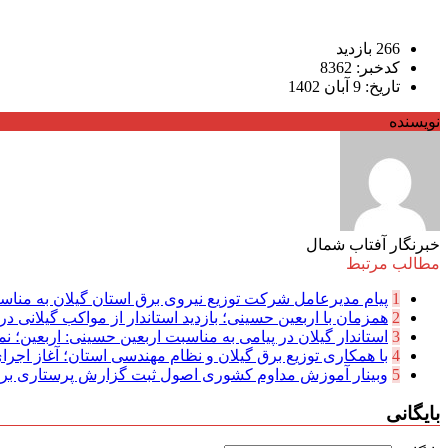
266 بازدید
کدخبر: 8362
تاریخ: 9 آبان 1402
نویسنده
خبرنگار آفتاب شمال
مطالب مرتبط
1
پیام مدیرعامل شركت توزیع نیروی برق استان گیلان به مناسب
2
همزمان با اربعین حسینی؛ بازدید استاندار از مواکب گیلانی در 
3
استاندار گیلان در پیامی به مناسبت اربعین حسینی: اربعین؛ نما
4
با همکاری توزیع برق گیلان و نظام مهندسی استان؛ آغاز اجرا
5
وبینار آموزش مداوم کشوری اصول ثبت گزارش پرستاری بر
بایگانی