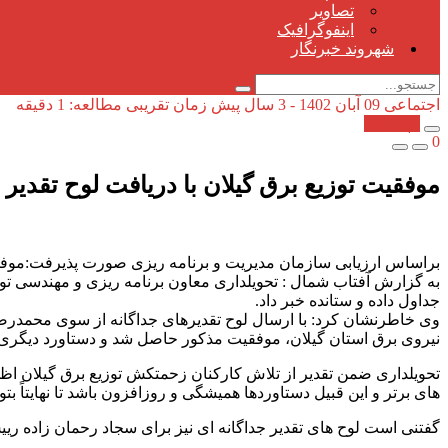
تصاویر
اینفوگرافیک
شهروند خبرنگار
اجتماعی
09 آبان 1402 - 3 سال پیش
زمان تقریبی مطالعه: 1 دقیقه
کپی شد!
0
موفقیت توزیع برق گیلان با دریافت لوح تقدیر
براساس ارزیابی سازمان مدیریت و برنامه ریزی صورت پذیرفت:موفقیت
به گزارش آفتاب شمال : تحویلداری معاون برنامه ریزی و مهندسی تو
جداول داده و ستانده خبر داد.
نیروی برق استان گیلان، موفقیت مذکور حاصل شد و دستاورد دیگری
تحویلداری ضمن تقدیر از تلاش کارکنان زحمتکش توزیع برق گیلان 
های برتر و این قبیل دستاوردها همیشگی و روزافزون باشد تا نهایتاً 
گفتنی است لوح های تقدیر جداگانه ای نیز برای سجاد رحمان زاده رییس گروه GISو مطالعات فنی سیستم و محمود کاظمی فردکارشناس مسئول آمار شرکت توزیع نیروی برق است