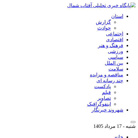
استان
گزارش
حوادث
اجتماعی
اقتصادی
فرهنگ و هنر
ورزشی
سیاسی
بین الملل
سلامت
مناقصه و مزایده
چند رسانه ای
پادکست
فیلم
تصاویر
اینفوگرافیک
شهروند خبرنگار
شنبه - 17 مرداد 1405
خانه