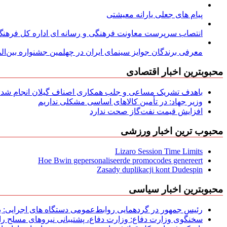
پیام های جعلی یارانه معیشتی
انتصاب سرپرست معاونت فرهنگی و رسانه ای اداره کل فرهنگ و
معرفی برندگان جوایز سینمای ایران در چهلمین جشنواره بین‌المل
محبوبترین اخبار اقتصادی
باهدف تشریک مساعی و جلب همکاری اصناف گیلان انجام شد: ج
وزیر جهاد: در تأمین کالاهای اساسی مشکلی نداریم
افزایش قیمت نفت‌گاز صحت ندارد
محبوب ترین اخبار ورزشی
Lizaro Session Time Limits
Hoe Bwin gepersonaliseerde promocodes genereert
Zasady duplikacji kont Dudespin
محبوبترین اخبار سیاسی
رئیس جمهور در گردهمایی روابط‌عمومی دستگاه های اجرایی: به‌
سخنگوی وزارت دفاع: وزارت دفاع، پشتیبانی نیرو‌های مسلح را 