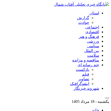
استان
گزارش
حوادث
اجتماعی
اقتصادی
فرهنگ و هنر
ورزشی
سیاسی
بین الملل
سلامت
مناقصه و مزایده
چند رسانه ای
پادکست
فیلم
تصاویر
اینفوگرافیک
شهروند خبرنگار
یکشنبه - 18 مرداد 1405
خانه