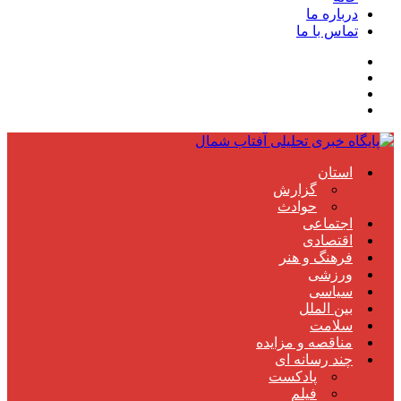
درباره ما
تماس با ما
استان
گزارش
حوادث
اجتماعی
اقتصادی
فرهنگ و هنر
ورزشی
سیاسی
بین الملل
سلامت
مناقصه و مزایده
چند رسانه ای
پادکست
فیلم