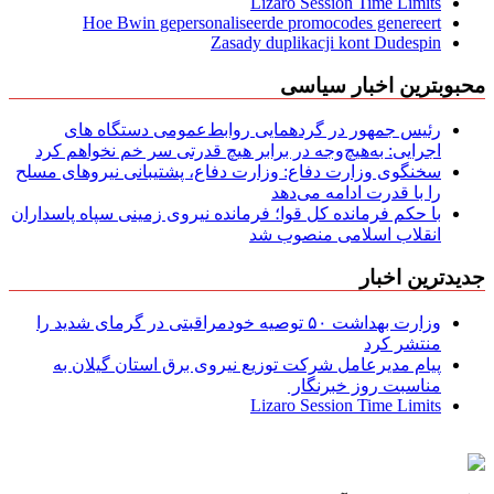
Lizaro Session Time Limits
Hoe Bwin gepersonaliseerde promocodes genereert
Zasady duplikacji kont Dudespin
محبوبترین اخبار سیاسی
رئیس جمهور در گردهمایی روابط‌عمومی دستگاه های
اجرایی: به‌هیچ‌وجه در برابر هیچ قدرتی سر خم نخواهم کرد
سخنگوی وزارت دفاع: وزارت دفاع، پشتیبانی نیرو‌های مسلح
را با قدرت ادامه می‌دهد
با حکم فرمانده کل قوا؛ فرمانده نیروی زمینی سپاه پاسداران
انقلاب اسلامی منصوب شد
جدیدترین اخبار
وزارت بهداشت ۵۰ توصیه خودمراقبتی در گرمای شدید را
منتشر کرد
پیام مدیرعامل شركت توزیع نیروی برق استان گیلان به
مناسبت روز خبرنگار ‌
Lizaro Session Time Limits