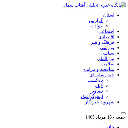
استان
گزارش
حوادث
اجتماعی
اقتصادی
فرهنگ و هنر
ورزشی
سیاسی
بین الملل
سلامت
مناقصه و مزایده
چند رسانه ای
پادکست
فیلم
تصاویر
اینفوگرافیک
شهروند خبرنگار
جمعه - 16 مرداد 1405
خانه