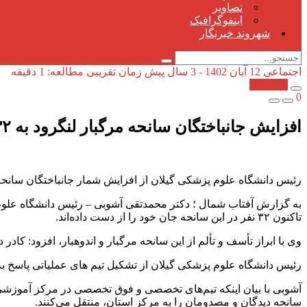
تصاویر
اینفوگرافیک
شهروند خبرنگار
اجتماعی
12 آبان 1402 - 3 سال پیش
زمان تقریبی مطالعه: 1 دقیقه
کپی شد!
0
افزایش جانباختگان سانحه مرگبار لنگرود به ۳۲ تن / ۱۶ تن تحت مداوا هستند
رئیس دانشگاه علوم پزشکی گیلان از افزایش شمار جانباختگان سانحه آتش‌سوزی لنگرود خبر داد و گفت: تاکنون ۳۲ تن از مدد
به گزارش آفتاب شمال ؛ دکتر محمدتقی آشوبی – رئیس دانشگاه علوم پ
تاکنون ۳۲ نفر در این سانحه جان خود را از دست داده‌اند.
وی با ابراز تأسف و تألم از این سانحه مرگبار و اندوهبار، افزود: کا
رئیس دانشگاه علوم پزشکی گیلان از تشکیل تیم های عملیاتی پاسخ به 
آشوبی با بیان اینکه تیم‌های تخصصی و فوق تخصصی در مرکز آموزشی د
سانحه دیدگان و مصدومان را به مرکز استان، منتقل می‌کنند.