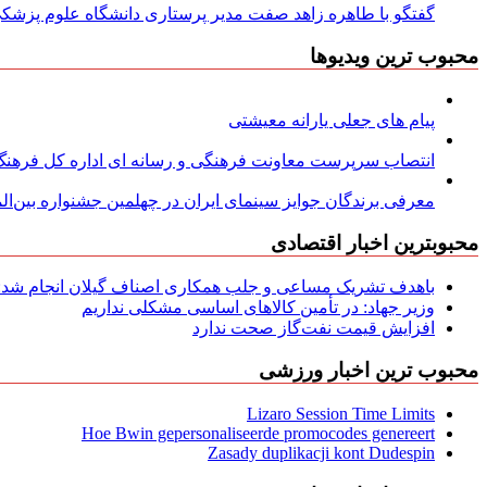
گفتگو با طاهره زاهد صفت مدیر پرستاری دانشگاه علوم پزشکی
محبوب ترین ویدیوها
پیام های جعلی یارانه معیشتی
انتصاب سرپرست معاونت فرهنگی و رسانه ای اداره کل فرهنگ و
معرفی برندگان جوایز سینمای ایران در چهلمین جشنواره بین‌المل
محبوبترین اخبار اقتصادی
باهدف تشریک مساعی و جلب همکاری اصناف گیلان انجام شد: ج
وزیر جهاد: در تأمین کالاهای اساسی مشکلی نداریم
افزایش قیمت نفت‌گاز صحت ندارد
محبوب ترین اخبار ورزشی
Lizaro Session Time Limits
Hoe Bwin gepersonaliseerde promocodes genereert
Zasady duplikacji kont Dudespin