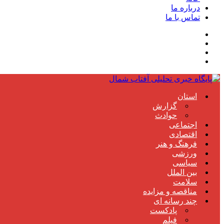
درباره ما
تماس با ما
استان
گزارش
حوادث
اجتماعی
اقتصادی
فرهنگ و هنر
ورزشی
سیاسی
بین الملل
سلامت
مناقصه و مزایده
چند رسانه ای
پادکست
فیلم