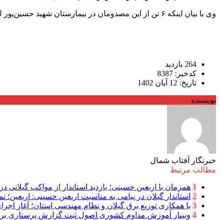
وی با بیان اینکه ۶ تن از این مصدومان در بیمارستان شهید حسین‌پور لنگرود تحت مداوا هستند، گفت: هم‌اکنون ۱۰ تن از این مصدومان در مرکز آموزشی درمانی ولایت رشت تحت مداوا هستند.
264 بازدید
کدخبر: 8387
تاریخ: 12 آبان 1402
نویسنده
خبرنگار آفتاب شمال
مطالب مرتبط
1
همزمان با اربعین حسینی؛ بازدید استاندار از مواکب گیلانی در 
2
استاندار گیلان در پیامی به مناسبت اربعین حسینی: اربعین؛ نما
3
با همکاری توزیع برق گیلان و نظام مهندسی استان؛ آغاز اجرا
4
وبینار آموزش مداوم کشوری اصول ثبت گزارش پرستاری بر