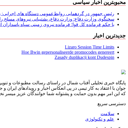
محبوبترین اخبار سیاسی
رئیس جمهور در گردهمایی روابط‌عمومی دستگاه های اجرایی: به‌
سخنگوی وزارت دفاع: وزارت دفاع، پشتیبانی نیرو‌های مسلح را 
با حکم فرمانده کل قوا؛ فرمانده نیروی زمینی سپاه پاسداران
جدیدترین اخبار
Lizaro Session Time Limits
Hoe Bwin gepersonaliseerde promocodes genereert
Zasady duplikacji kont Dudespin
پایگاه خبری تحلیلی آفتاب شمال در راستای رسالت مطبوعات و تنویر 
جوان با اعتقاد به کار تیمی در پی انعکاس اخبار و رویدادهای ایران و
که این امر مهم بدون حمایت و پشتوانه شما خوانندگان عزیز میسر نخوا
دسترسی سریع
سلامت
علم و تکنولوژی