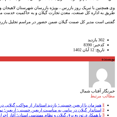
وی همچنین با تبریک روز بازرس ، بویژه بازرسان شهرستان لاهیجان 
طریق به اداره کل صنعت، معدن تجارت گیلان و به حاکمیت خدمت میک
گفتنی است مدیر کل صمت گیلان ضمن حضور در مراسم تجلیل بازرسان ل
302 بازدید
کدخبر: 8390
تاریخ: 12 آبان 1402
نویسنده
خبرنگار آفتاب شمال
مطالب مرتبط
1
همزمان با اربعین حسینی؛ بازدید استاندار از مواکب گیلانی در 
2
استاندار گیلان در پیامی به مناسبت اربعین حسینی: اربعین؛ نما
3
با همکاری توزیع برق گیلان و نظام مهندسی استان؛ آغاز اجرا