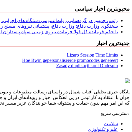
محبوبترین اخبار سیاسی
رئیس جمهور در گردهمایی روابط‌عمومی دستگاه های اجرایی: به‌
سخنگوی وزارت دفاع: وزارت دفاع، پشتیبانی نیرو‌های مسلح را 
با حکم فرمانده کل قوا؛ فرمانده نیروی زمینی سپاه پاسداران
جدیدترین اخبار
Lizaro Session Time Limits
Hoe Bwin gepersonaliseerde promocodes genereert
Zasady duplikacji kont Dudespin
پایگاه خبری تحلیلی آفتاب شمال در راستای رسالت مطبوعات و تنویر 
جوان با اعتقاد به کار تیمی در پی انعکاس اخبار و رویدادهای ایران و
که این امر مهم بدون حمایت و پشتوانه شما خوانندگان عزیز میسر نخوا
دسترسی سریع
سلامت
علم و تکنولوژی