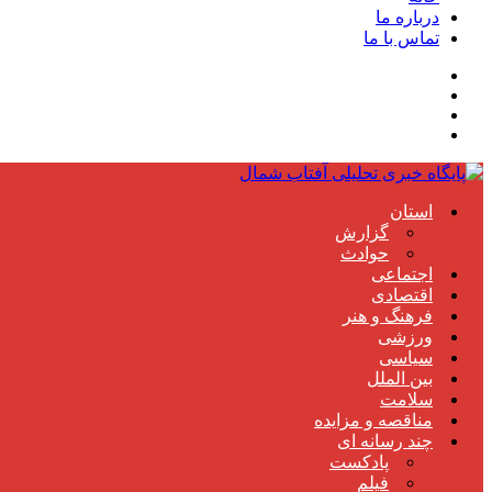
درباره ما
تماس با ما
استان
گزارش
حوادث
اجتماعی
اقتصادی
فرهنگ و هنر
ورزشی
سیاسی
بین الملل
سلامت
مناقصه و مزایده
چند رسانه ای
پادکست
فیلم