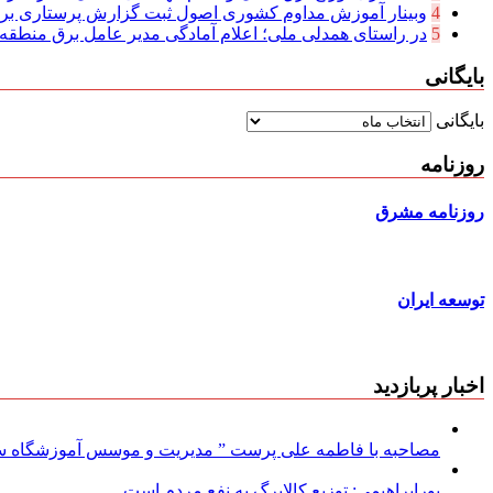
4
وبینار آموزش مداوم کشوری اصول ثبت گزارش پرستاری بر
5
در راستای همدلی ملی؛ اعلام آمادگی مدیر عامل برق منطقه‌ای
بایگانی
بایگانی
روزنامه
روزنامه مشرق
توسعه ایران
اخبار پربازدید
مصاحبه با فاطمه علی پرست ” مدیریت و موسس آموزشگاه سود
پورابراهیمی: توزیع کالابرگ به نفع مردم است