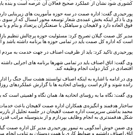
کشوری شود نشان از عملکرد صحیح فعالان آن عرصه است و بنده بابت
پورحیدری گفت: اداره صمت در سه حوزه مأموریت های زیربنایی دار
وی با ذکر اینکه بخش عمده‌‌ی شعار توسعه محور امسال که از سوی
فوق العاده دارد و لاهیجان و سیاهکل با صنعتگران پرتعداد و بنام و ب
مدیر کل صمت گیلان تصریح کرد: مسئولیت حوزه پرچالش تنظیم بازار ک
است که اداره کل صمت باید در تمامی حوزه ها برنامه داشته باشد و اد
پورحیدری تاکید کرد: باید از ظرفیت اصناف در جهت خدمت به مردم ا
وی گفت: اتاق اصناف باید در تمامی شهرها برنامه های اجرایی داشته
اقتصادی در کنار دولت انجام وظیفه کند.
وی در ادامه با اشاره به اینکه اصناف توانستند هشت سال جنگ را ادا
رانده شوند و لازم است رؤسای اتحادیه ها با گزارش عملکردهای روزان
وی گفت: نگاه ما به رؤسای اتحادیه ها، همان نگاه و اهمیتی است که ب
ساختار هدفمند و انگیزه‌ی همکاران اداره صمت لاهیجان باعث خد
محمد بداشتی سرپرست اداره صمت لاهیجان در جلسه تجلیل از بازرسان
شکل هدفمندتری به انجام وظایف بپردازم و از بدینوسیله مراتب قدرد
وی ضمن خوش آمدگویی به تیمور پورحیدری مدیر کل اداره صمت گیلان 
اتاق اصناف داشتیم و ضوابط کاری با همت دوستان به تناوب انجام می