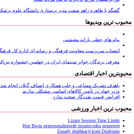
گفتگو با طاهره زاهد صفت مدیر پرستاری دانشگاه علوم پزشکی
محبوب ترین ویدیوها
پیام های جعلی یارانه معیشتی
انتصاب سرپرست معاونت فرهنگی و رسانه ای اداره کل فرهنگ و
معرفی برندگان جوایز سینمای ایران در چهلمین جشنواره بین‌المل
محبوبترین اخبار اقتصادی
باهدف تشریک مساعی و جلب همکاری اصناف گیلان انجام شد: ج
وزیر جهاد: در تأمین کالاهای اساسی مشکلی نداریم
افزایش قیمت نفت‌گاز صحت ندارد
محبوب ترین اخبار ورزشی
Lizaro Session Time Limits
Hoe Bwin gepersonaliseerde promocodes genereert
Zasady duplikacji kont Dudespin