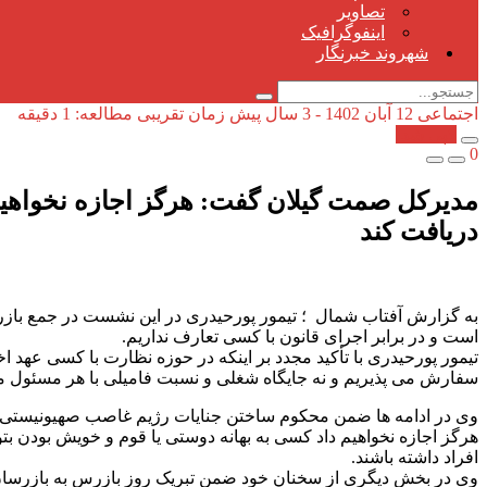
تصاویر
اینفوگرافیک
شهروند خبرنگار
اجتماعی
12 آبان 1402 - 3 سال پیش
زمان تقریبی مطالعه: 1 دقیقه
کپی شد!
0
مدیرکل صمت گیلان گفت: هرگز اجازه نخواهیم د
دریافت کند
به گزارش آفتاب شمال ؛ تیمور پورحیدری در این نشست در جمع بازرسا
است و در برابر اجرای قانون با کسی تعارف نداریم.
تیمور پورحیدری با تأکید مجدد بر اینکه در حوزه نظارت با کسی عهد 
سفارش می پذیریم و نه جایگاه شغلی و نسبت فامیلی با هر مسئول میت
وی در ادامه ها ضمن محکوم ساختن جنایات رژیم غاصب صهیونیستی عل
هرگز اجازه نخواهیم داد کسی به بهانه دوستی یا قوم و خویش بودن بتو
افراد داشته باشند.
وی در بخش دیگری از سخنان خود ضمن تبریک روز بازرس به بازرسان ا