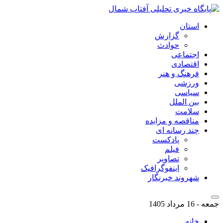
استان
گزارش
حوادث
اجتماعی
اقتصادی
فرهنگ و هنر
ورزشی
سیاسی
بین الملل
سلامت
مناقصه و مزایده
چند رسانه ای
پادکست
فیلم
تصاویر
اینفوگرافیک
شهروند خبرنگار
جمعه - 16 مرداد 1405
خانه