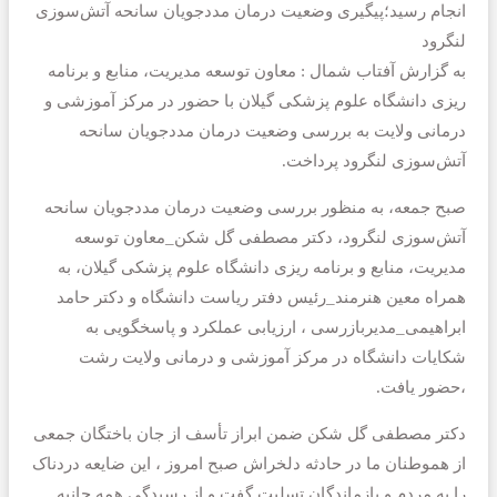
انجام رسید؛پیگیری وضعیت درمان مددجویان سانحه آتش‌سوزی
لنگرود
به گزارش آفتاب شمال : معاون توسعه مدیریت، منابع و برنامه
ریزی دانشگاه علوم پزشکی گیلان با حضور در مرکز آموزشی و
درمانی ولایت به بررسی وضعیت درمان مددجویان سانحه
آتش‌سوزی لنگرود پرداخت.
صبح جمعه، به منظور بررسی وضعیت درمان مددجویان سانحه
آتش‌سوزی لنگرود، دکتر مصطفی گل شکن_معاون توسعه
مدیریت، منابع و برنامه ریزی دانشگاه علوم پزشکی گیلان، به
همراه معین هنرمند_رئیس دفتر ریاست دانشگاه و دکتر حامد
ابراهیمی_مدیربازرسی ، ارزیابی عملکرد و پاسخگویی به
شکایات دانشگاه در مرکز آموزشی و درمانی ولایت رشت
،حضور یافت.
دکتر مصطفی گل شکن ضمن ابراز تأسف از جان باختگان جمعی
از هموطنان ما در حادثه دلخراش صبح امروز ، این ضایعه دردناک
را به مردم و بازماندگان تسلیت گفت و از رسیدگی همه جانبه