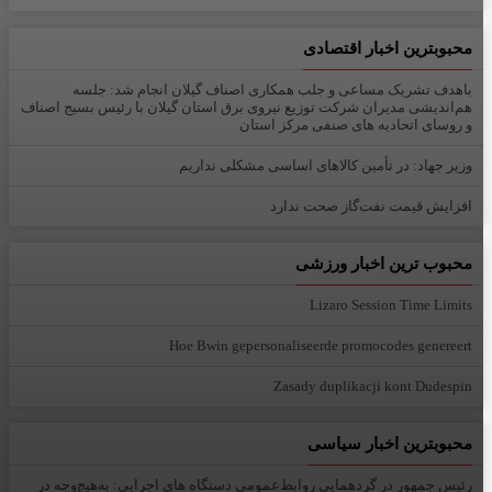
محبوبترین اخبار اقتصادی
باهدف تشریک مساعی و جلب همکاری اصناف گیلان انجام شد: جلسه
هم‌اندیشی مدیران شركت توزیع نیروی برق استان گیلان با رئیس بسیج اصناف
و روسای اتحادیه های صنفی مركز استان
وزیر جهاد: در تأمین کالاهای اساسی مشکلی نداریم
افزایش قیمت نفت‌گاز صحت ندارد
محبوب ترین اخبار ورزشی
Lizaro Session Time Limits
Hoe Bwin gepersonaliseerde promocodes genereert
Zasady duplikacji kont Dudespin
محبوبترین اخبار سیاسی
رئیس جمهور در گردهمایی روابط‌عمومی دستگاه های اجرایی: به‌هیچ‌وجه در