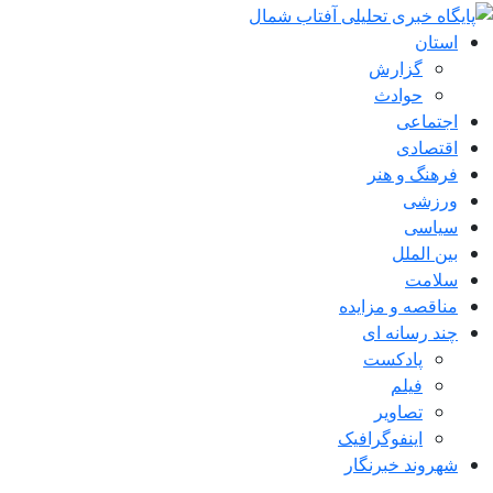
استان
گزارش
حوادث
اجتماعی
اقتصادی
فرهنگ و هنر
ورزشی
سیاسی
بین الملل
سلامت
مناقصه و مزایده
چند رسانه ای
پادکست
فیلم
تصاویر
اینفوگرافیک
شهروند خبرنگار