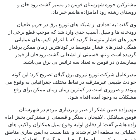
مشترکین حوزه شهرستان فومن در مسیر گشت رود خان و
روستای رشته رود امامزاده هاشم خبر داد.
وی گفت: به تعدادی از شبکه های توزیع برق در حریم طغیان
رودخانه ها و سیل، آسیب جدی وارد شد که موجب قطع برخی از
فیدر های فشار متوسط گردید که با اعزام اکیپ های عملیاتی
همگی فیدر های فشار متوسط در کوتاهترین زمان ممکن برقدار
گردیده است و تنها قسمتی از انشعابی گشت رودخان از فیدر
بیمارستان در فومن به تعداد سه ترانس بی برق می‌باشند.
مدیرعامل شرکت توزیع نیروی برق گیلان تصریح کرد: این گونه
حوادث طبیعی غیرمترقبه در نقاط مختلف جغرافیایی به وقوع می
پیوندد و ضروری است در کمترین زمان زمان ممکن برای رفع
مشکلات به وجود آمده اقدام شود.
مهدیزاده ضمن تشکر از صبر و بردباری مردم در شهرستان
فومن،سیاهکل ، لاهیجان ، سنگر و قسمتی از مشترکین بخش امام
زاده هاشم گفت: از دقایق اولیه وقوع سیل همکاران و اکیپ های
عملیاتی به منطقه اعزام شدند و ابتدا نسبت به ایمن سازی مناطق
شهری و مسکونی برای جلوگیری از برق گرفتگی اقدام کردند و