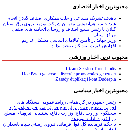
محبوبترین اخبار اقتصادی
باهدف تشریک مساعی و جلب همکاری اصناف گیلان انجام
شد: جلسه هم‌اندیشی مدیران شركت توزیع نیروی برق استان
گیلان با رئیس بسیج اصناف و روسای اتحادیه های صنفی
مركز استان
وزیر جهاد: در تأمین کالاهای اساسی مشکلی نداریم
افزایش قیمت نفت‌گاز صحت ندارد
محبوب ترین اخبار ورزشی
Lizaro Session Time Limits
Hoe Bwin gepersonaliseerde promocodes genereert
Zasady duplikacji kont Dudespin
محبوبترین اخبار سیاسی
رئیس جمهور در گردهمایی روابط‌عمومی دستگاه های
اجرایی: به‌هیچ‌وجه در برابر هیچ قدرتی سر خم نخواهم کرد
سخنگوی وزارت دفاع: وزارت دفاع، پشتیبانی نیرو‌های مسلح
را با قدرت ادامه می‌دهد
با حکم فرمانده کل قوا؛ فرمانده نیروی زمینی سپاه پاسداران
انقلاب اسلامی منصوب شد