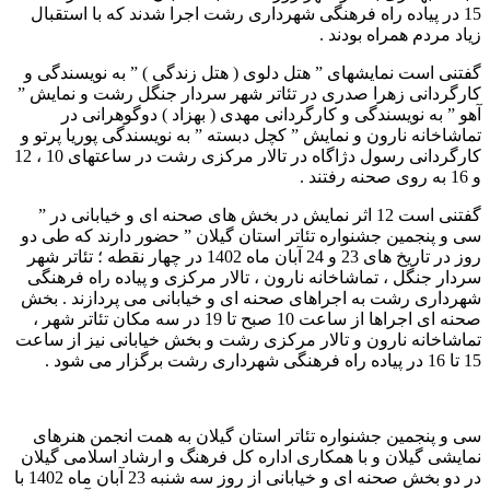
15 در پیاده راه فرهنگی شهرداری رشت اجرا شدند که با استقبال
زیاد مردم همراه بودند .
گفتنی است نمایشهای ” هتل دلوی ( هتل زندگی ) ” به نویسندگی و
کارگردانی زهرا صدری در تئاتر شهر سردار جنگل رشت و نمایش ”
آهو ” به نویسندگی و کارگردانی مهدی ( بهزاد ) دوگوهرانی در
تماشاخانه نارون و نمایش ” کچل دبسته ” به نویسندگی پوریا پرتو و
کارگردانی رسول دژاگاه در تالار مرکزی رشت در ساعتهای 10 ، 12
و 16 به روی صحنه رفتند .
گفتنی است 12 اثر نمایش در بخش های صحنه ای و خیابانی در ”
سی و پنجمین جشنواره تئاتر استان گیلان ” حضور دارند که طی دو
روز در تاریخ های 23 و 24 آبان ماه 1402 در چهار نقطه ؛ تئاتر شهر
سردار جنگل ، تماشاخانه نارون ، تالار مرکزی و پیاده راه فرهنگی
شهرداری رشت به اجراهای صحنه ای و خیابانی می پردازند . بخش
صحنه ای اجراها از ساعت 10 صبح تا 19 در سه مکان تئاتر شهر ،
تماشاخانه نارون و تالار مرکزی رشت و بخش خیابانی نیز از ساعت
15 تا 16 در پیاده راه فرهنگی شهرداری رشت برگزار می شود .
سی و پنجمین جشنواره تئاتر استان گیلان به همت انجمن هنرهای
نمایشی گیلان و با همکاری اداره کل فرهنگ و ارشاد اسلامی گیلان
در دو بخش صحنه ای و خیابانی از روز سه شنبه 23 آبان ماه 1402 با