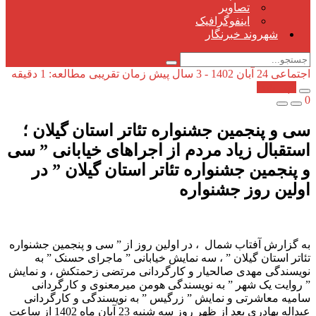
تصاویر
اینفوگرافیک
شهروند خبرنگار
اجتماعی
24 آبان 1402 - 3 سال پیش
زمان تقریبی مطالعه: 1 دقیقه
کپی شد!
0
سی و پنجمین جشنواره تئاتر استان گیلان ؛
استقبال زیاد مردم از اجراهای خیابانی ” سی
و پنجمین جشنواره تئاتر استان گیلان ” در
اولین روز جشنواره
به گزارش آفتاب شمال ، در اولین روز از ” سی و پنجمین جشنواره
تئاتر استان گیلان ” ، سه نمایش خیابانی ” ماجرای حسنک ” به
نویسندگی مهدی صالحیار و کارگردانی مرتضی زحمتکش ، و نمایش
” روایت یک شهر ” به نویسندگی هومن میرمعنوی و کارگردانی
سامیه معاشرتی و نمایش ” زرگیس ” به نویسندگی و کارگردانی
عبداله بهادری بعد از ظهر روز سه شنبه 23 آبان ماه 1402 از ساعت