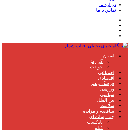
درباره ما
تماس با ما
استان
گزارش
حوادث
اجتماعی
اقتصادی
فرهنگ و هنر
ورزشی
سیاسی
بین الملل
سلامت
مناقصه و مزایده
چند رسانه ای
پادکست
فیلم