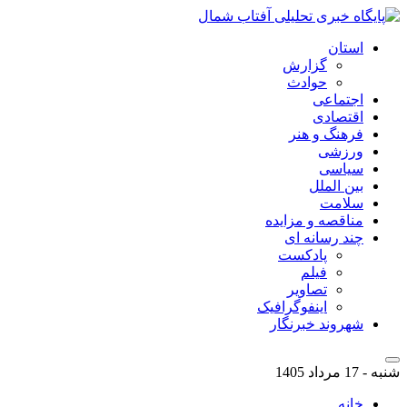
استان
گزارش
حوادث
اجتماعی
اقتصادی
فرهنگ و هنر
ورزشی
سیاسی
بین الملل
سلامت
مناقصه و مزایده
چند رسانه ای
پادکست
فیلم
تصاویر
اینفوگرافیک
شهروند خبرنگار
شنبه - 17 مرداد 1405
خانه