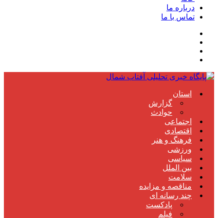
درباره ما
تماس با ما
استان
گزارش
حوادث
اجتماعی
اقتصادی
فرهنگ و هنر
ورزشی
سیاسی
بین الملل
سلامت
مناقصه و مزایده
چند رسانه ای
پادکست
فیلم