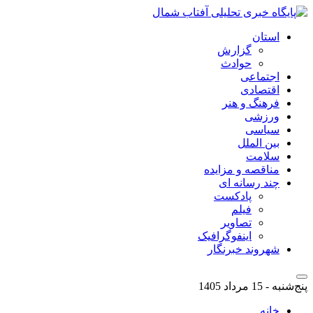
استان
گزارش
حوادث
اجتماعی
اقتصادی
فرهنگ و هنر
ورزشی
سیاسی
بین الملل
سلامت
مناقصه و مزایده
چند رسانه ای
پادکست
فیلم
تصاویر
اینفوگرافیک
شهروند خبرنگار
پنج‌شنبه - 15 مرداد 1405
خانه