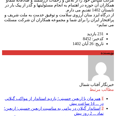
مراتب سپاس خود را از تلاش و زحمات ارزشمند و صادقانه شماو
همکاران آن حوزه در اهتمام به انجام مسئولیتها و گذر از پیک بار در
تابستان 1402 تقدیم می دارم.
از درگاه ایزد منان آرزوی سلامت و توفیق خدمت به ملت شریف و
پرافتخار ایران را برای شما و مجموعه همکاران آن شرکت مسئلت
می نمایم»
231 بازدید
کدخبر: 8452
تاریخ: 26 آبان 1402
نویسنده
خبرنگار آفتاب شمال
مطالب مرتبط
1
همزمان با اربعین حسینی؛ بازدید استاندار از مواکب گیلانی
در ...
14 ساعت پیش
2
استاندار گیلان در پیامی به مناسبت اربعین حسینی: اربعین؛
نماد ...
2 روز پیش