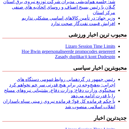
شد: جلسه هم‌اندیشی مدیران شركت توزیع نیروی برق استان
گیلان با رئیس بسیج اصناف و روسای اتحادیه های صنفی
مركز استان
وزیر جهاد: در تأمین کالاهای اساسی مشکلی نداریم
افزایش قیمت نفت‌گاز صحت ندارد
محبوب ترین اخبار ورزشی
Lizaro Session Time Limits
Hoe Bwin gepersonaliseerde promocodes genereert
Zasady duplikacji kont Dudespin
محبوبترین اخبار سیاسی
رئیس جمهور در گردهمایی روابط‌عمومی دستگاه های
اجرایی: به‌هیچ‌وجه در برابر هیچ قدرتی سر خم نخواهم کرد
سخنگوی وزارت دفاع: وزارت دفاع، پشتیبانی نیرو‌های مسلح
را با قدرت ادامه می‌دهد
با حکم فرمانده کل قوا؛ فرمانده نیروی زمینی سپاه پاسداران
انقلاب اسلامی منصوب شد
جدیدترین اخبار