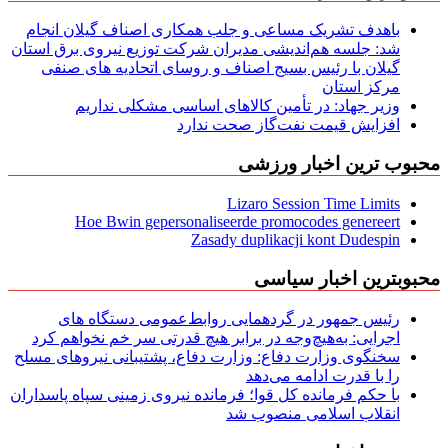
باهدف تشریک مساعی و جلب همکاری اصناف گیلان انجام
شد: جلسه هم‌اندیشی مدیران شركت توزیع نیروی برق استان
گیلان با رئیس بسیج اصناف و روسای اتحادیه های صنفی
مركز استان
وزیر جهاد: در تأمین کالاهای اساسی مشکلی نداریم
افزایش قیمت نفت‌گاز صحت ندارد
محبوب ترین اخبار ورزشی
Lizaro Session Time Limits
Hoe Bwin gepersonaliseerde promocodes genereert
Zasady duplikacji kont Dudespin
محبوبترین اخبار سیاسی
رئیس جمهور در گردهمایی روابط‌عمومی دستگاه های
اجرایی: به‌هیچ‌وجه در برابر هیچ قدرتی سر خم نخواهم کرد
سخنگوی وزارت دفاع: وزارت دفاع، پشتیبانی نیرو‌های مسلح
را با قدرت ادامه می‌دهد
با حکم فرمانده کل قوا؛ فرمانده نیروی زمینی سپاه پاسداران
انقلاب اسلامی منصوب شد