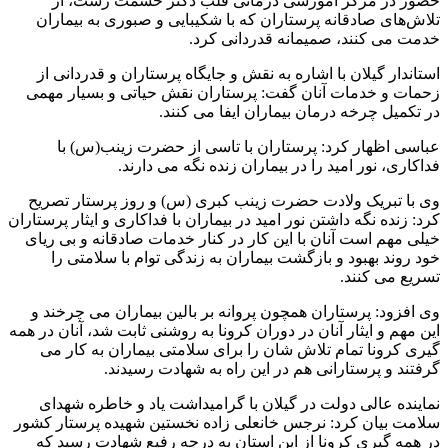
حضور در مرکز آموزشی درمانی قلب دکتر حشمت رشت، از
تلاش‌های صادقانه پرستاران که با شکیبایی و صبوری به بیماران
خدمت می کنند، صمیمانه قدردانی کرد.
استاندار گیلان با اشاره به نقش و جایگاه پرستاران و قدردانی از
زحمات و خدمات آنان گفت: پرستاران نقش حیاتی و بسیار مهمی
در تکمیل چرخه درمان بیماران ایفا می کنند.
عباسی اظهار کرد: پرستاران با تاسی از حضرت زینب(س) با
فداکاری، نور امید را در بیماران زنده نگه می دارند.
وی با تبریک ولادت حضرت زینب کبری (س) و روز پرستار تصریح
کرد: زنده نگه داشتن نور امید در بیماران با فداکاری و ایثار پرستاران
خیلی مهم است آنان با این کار در کنار خدمات صادقانه و بی ریای
خود روند بهبود و بازگشت بیماران به زندگی توام با سلامتی را
تسریع می کنند.
وی افزود: پرستاران همچون پروانه بر بالین بیماران می چرخند و
این مهم و ایثار آنان در دوران کرونا به روشنی ثابت شد، آنان در همه
گیری کرونا تمام تلاش شان را برای سلامتی بیماران به کار می
گرفتند و پرستارانی هم در این راه به شهادت رسیدند.
نماینده عالی دولت در گیلان با گرامیداشت یاد و خاطره شهدای
سلامت بیان کرد: نرجس خانعلی زاده نخستین شهیده پرستار کشور
در همه گیری کرونا از این استان به درجه رفیع شهادت رسید که