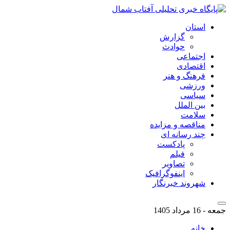
استان
گزارش
حوادث
اجتماعی
اقتصادی
فرهنگ و هنر
ورزشی
سیاسی
بین الملل
سلامت
مناقصه و مزایده
چند رسانه ای
پادکست
فیلم
تصاویر
اینفوگرافیک
شهروند خبرنگار
جمعه - 16 مرداد 1405
خانه