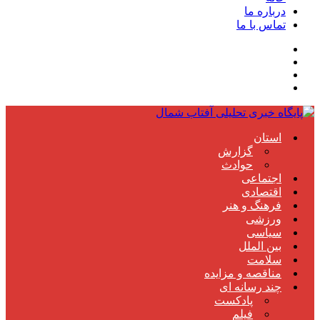
درباره ما
تماس با ما
استان
گزارش
حوادث
اجتماعی
اقتصادی
فرهنگ و هنر
ورزشی
سیاسی
بین الملل
سلامت
مناقصه و مزایده
چند رسانه ای
پادکست
فیلم