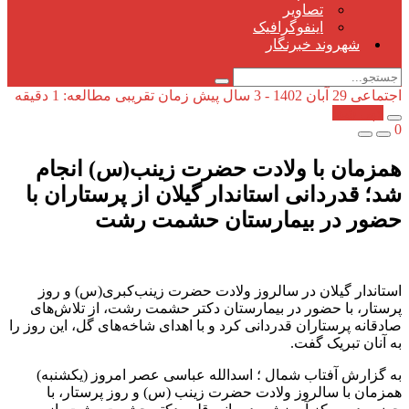
تصاویر
اینفوگرافیک
شهروند خبرنگار
اجتماعی
29 آبان 1402 - 3 سال پیش
زمان تقریبی مطالعه: 1 دقیقه
کپی شد!
0
همزمان با ولادت حضرت زینب(س) انجام
شد؛ قدردانی استاندار گیلان از پرستاران با
حضور در بیمارستان حشمت رشت
استاندار گیلان در سالروز ولادت حضرت زینب‌کبری(س) و روز
پرستار، با حضور در بیمارستان دکتر حشمت رشت، از تلاش‌های
صادقانه پرستاران قدردانی کرد و با اهدای شاخه‌های گل، این روز را
به آنان تبریک گفت.
به گزارش آفتاب شمال ؛ اسدالله عباسی عصر امروز (یکشنبه)
همزمان با سالروز ولادت حضرت زینب (س) و روز پرستار، با