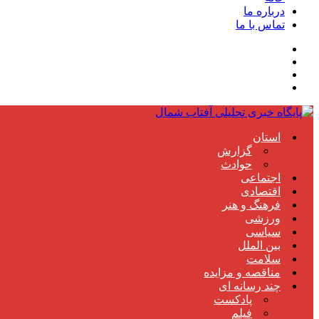
درباره ما
تماس با ما
استان
گزارش
حوادث
اجتماعی
اقتصادی
فرهنگ و هنر
ورزشی
سیاسی
بین الملل
سلامت
مناقصه و مزایده
چند رسانه ای
پادکست
فیلم