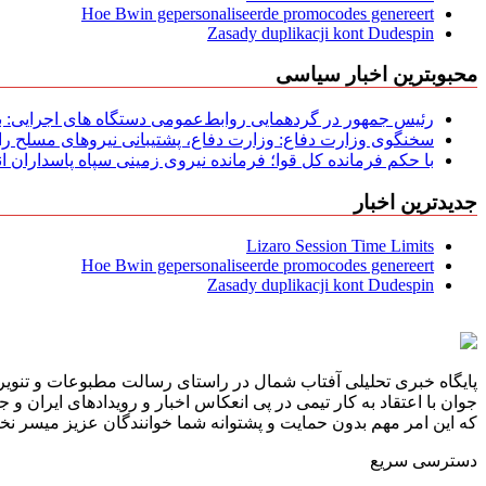
Hoe Bwin gepersonaliseerde promocodes genereert
Zasady duplikacji kont Dudespin
محبوبترین اخبار سیاسی
رئیس جمهور در گردهمایی روابط‌عمومی دستگاه های اجرایی: به‌
سخنگوی وزارت دفاع: وزارت دفاع، پشتیبانی نیرو‌های مسلح را 
با حکم فرمانده کل قوا؛ فرمانده نیروی زمینی سپاه پاسداران
جدیدترین اخبار
Lizaro Session Time Limits
Hoe Bwin gepersonaliseerde promocodes genereert
Zasady duplikacji kont Dudespin
پایگاه خبری تحلیلی آفتاب شمال در راستای رسالت مطبوعات و تنویر 
جوان با اعتقاد به کار تیمی در پی انعکاس اخبار و رویدادهای ایران و
که این امر مهم بدون حمایت و پشتوانه شما خوانندگان عزیز میسر نخوا
دسترسی سریع