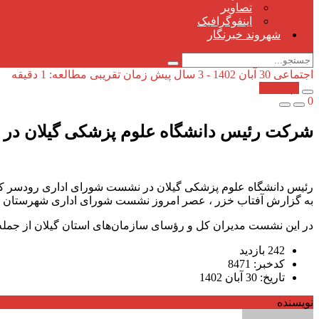
تصاویر
اینفوگرافیک
شهروند خبرنگار
اجتماعی
30 آبان 1402 - 3 سال پیش
زمان تقریبی مطالعه: 1 دقیقه
کپی شد!
0
شرکت رئیس دانشگاه علوم پزشکی گیلان در 
رئیس دانشگاه علوم پزشکی گیلان در نشست شورای اداری رودسر که 
به گزارش آفتاب خزر ، عصر امروز نشست شورای اداری شهرستان رودس
در این نشست مدیران کل و رؤسای سازمان‌های استان گیلان از جمله
242 بازدید
کدخبر: 8471
تاریخ: 30 آبان 1402
نویسنده