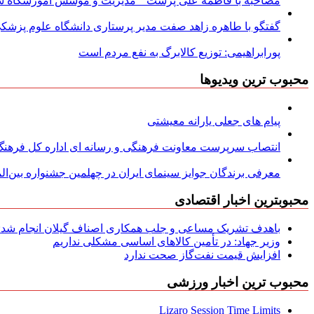
مصاحبه با فاطمه علی پرست ” مدیریت و موسس آموزشگاه سود
گفتگو با طاهره زاهد صفت مدیر پرستاری دانشگاه علوم پزشکی
پورابراهیمی: توزیع کالابرگ به نفع مردم است
محبوب ترین ویدیوها
پیام های جعلی یارانه معیشتی
انتصاب سرپرست معاونت فرهنگی و رسانه ای اداره کل فرهنگ و
معرفی برندگان جوایز سینمای ایران در چهلمین جشنواره بین‌المل
محبوبترین اخبار اقتصادی
باهدف تشریک مساعی و جلب همکاری اصناف گیلان انجام شد: ج
وزیر جهاد: در تأمین کالاهای اساسی مشکلی نداریم
افزایش قیمت نفت‌گاز صحت ندارد
محبوب ترین اخبار ورزشی
Lizaro Session Time Limits