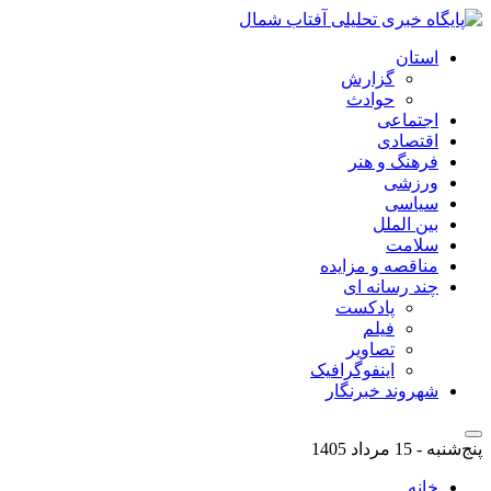
استان
گزارش
حوادث
اجتماعی
اقتصادی
فرهنگ و هنر
ورزشی
سیاسی
بین الملل
سلامت
مناقصه و مزایده
چند رسانه ای
پادکست
فیلم
تصاویر
اینفوگرافیک
شهروند خبرنگار
پنج‌شنبه - 15 مرداد 1405
خانه