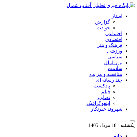
استان
گزارش
حوادث
اجتماعی
اقتصادی
فرهنگ و هنر
ورزشی
سیاسی
بین الملل
سلامت
مناقصه و مزایده
چند رسانه ای
پادکست
فیلم
تصاویر
اینفوگرافیک
شهروند خبرنگار
یکشنبه - 18 مرداد 1405
خانه