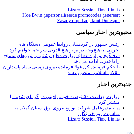
Lizaro Session Time Limits
Hoe Bwin gepersonaliseerde promocodes genereert
Zasady duplikacji kont Dudespin
محبوبترین اخبار سیاسی
رئیس جمهور در گردهمایی روابط‌عمومی دستگاه های
اجرایی: به‌هیچ‌وجه در برابر هیچ قدرتی سر خم نخواهم کرد
سخنگوی وزارت دفاع: وزارت دفاع، پشتیبانی نیرو‌های مسلح
را با قدرت ادامه می‌دهد
با حکم فرمانده کل قوا؛ فرمانده نیروی زمینی سپاه پاسداران
انقلاب اسلامی منصوب شد
جدیدترین اخبار
وزارت بهداشت ۵۰ توصیه خودمراقبتی در گرمای شدید را
منتشر کرد
پیام مدیرعامل شركت توزیع نیروی برق استان گیلان به
مناسبت روز خبرنگار ‌
Lizaro Session Time Limits