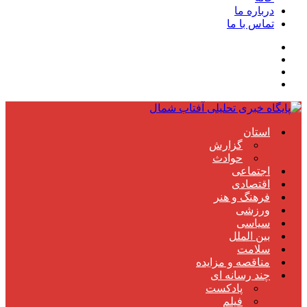
درباره ما
تماس با ما
استان
گزارش
حوادث
اجتماعی
اقتصادی
فرهنگ و هنر
ورزشی
سیاسی
بین الملل
سلامت
مناقصه و مزایده
چند رسانه ای
پادکست
فیلم