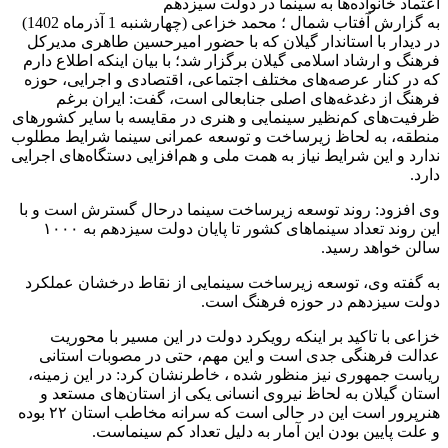
اعتماد خانواده‌ها به سینما در دولت سیزدهم
به گزارش آفتاب شمال ؛ محمد خزاعی (چهارشنبه 1 آذرماه 1402)
در دیدار با استاندار گیلان که با حضور امیرحسین طاهری مدیرکل
فرهنگ و ارشاد اسلامی گیلان برگزار شد؛ با بیان اینکه اطلاع دارم
که در کنار عرصه‌های مختلف اجتماعی، اقتصادی و اجرایی، حوزه
فرهنگ از دغدغه‌های اصلی جنابعالی است، گفت: ایران برغم
ظرفیت‌های کم‌نظیر سینمایی و هنری در مقایسه با سایر کشورهای
منطقه، به لحاظ زیرساخت و توسعه عمرانی سینما شرایط مطلوب
ندارد و این شرایط نیاز به همت ملی و هم‌افزایی دستگاه‌های اجرایی
دارد.
وی افزود: روند توسعه زیرساخت سینما درحال گسترش است و با
این روند تعداد سینماهای کشور تا پایان دولت سیزدهم به ۱۰۰۰
سالن خواهد رسید.
به گفته وی، توسعه زیرساخت سینمایی از نقاط درخشان عملکرد
دولت سیزدهم در حوزه فرهنگ است.
خزاعی با تاکید بر اینکه رویکرد دولت در این‌ مسیر با محوریت
عدالت فرهنگی جدی است و این‌ مهم، حتی در مصوبات استانی
ریاست جمهوری نیز منظور شده ، خاطرنشان کرد: در این زمینه،‌
استان گیلان به لحاظ نیروی انسانی یکی از استان‌های مستعد و
هنرپرور است این در حالی است که سرانه مخاطب استان ۲۲ بوده
و علت پایین بودن این آمار به دلیل تعداد کم سینماست.