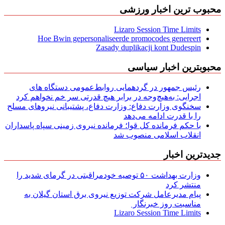
محبوب ترین اخبار ورزشی
Lizaro Session Time Limits
Hoe Bwin gepersonaliseerde promocodes genereert
Zasady duplikacji kont Dudespin
محبوبترین اخبار سیاسی
رئیس جمهور در گردهمایی روابط‌عمومی دستگاه های
اجرایی: به‌هیچ‌وجه در برابر هیچ قدرتی سر خم نخواهم کرد
سخنگوی وزارت دفاع: وزارت دفاع، پشتیبانی نیرو‌های مسلح
را با قدرت ادامه می‌دهد
با حکم فرمانده کل قوا؛ فرمانده نیروی زمینی سپاه پاسداران
انقلاب اسلامی منصوب شد
جدیدترین اخبار
وزارت بهداشت ۵۰ توصیه خودمراقبتی در گرمای شدید را
منتشر کرد
پیام مدیرعامل شركت توزیع نیروی برق استان گیلان به
مناسبت روز خبرنگار ‌
Lizaro Session Time Limits