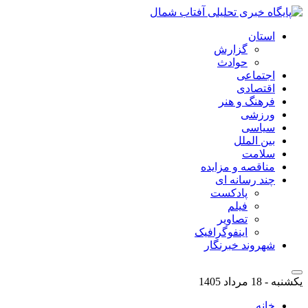
استان
گزارش
حوادث
اجتماعی
اقتصادی
فرهنگ و هنر
ورزشی
سیاسی
بین الملل
سلامت
مناقصه و مزایده
چند رسانه ای
پادکست
فیلم
تصاویر
اینفوگرافیک
شهروند خبرنگار
یکشنبه - 18 مرداد 1405
خانه