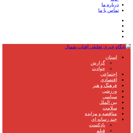
درباره ما
تماس با ما
استان
گزارش
حوادث
اجتماعی
اقتصادی
فرهنگ و هنر
ورزشی
سیاسی
بین الملل
سلامت
مناقصه و مزایده
چند رسانه ای
پادکست
فیلم