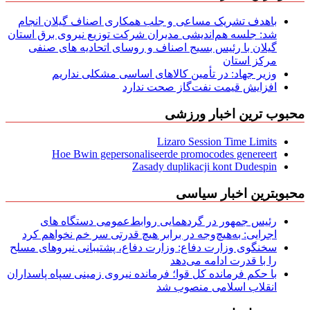
باهدف تشریک مساعی و جلب همکاری اصناف گیلان انجام
شد: جلسه هم‌اندیشی مدیران شركت توزیع نیروی برق استان
گیلان با رئیس بسیج اصناف و روسای اتحادیه های صنفی
مركز استان
وزیر جهاد: در تأمین کالاهای اساسی مشکلی نداریم
افزایش قیمت نفت‌گاز صحت ندارد
محبوب ترین اخبار ورزشی
Lizaro Session Time Limits
Hoe Bwin gepersonaliseerde promocodes genereert
Zasady duplikacji kont Dudespin
محبوبترین اخبار سیاسی
رئیس جمهور در گردهمایی روابط‌عمومی دستگاه های
اجرایی: به‌هیچ‌وجه در برابر هیچ قدرتی سر خم نخواهم کرد
سخنگوی وزارت دفاع: وزارت دفاع، پشتیبانی نیرو‌های مسلح
را با قدرت ادامه می‌دهد
با حکم فرمانده کل قوا؛ فرمانده نیروی زمینی سپاه پاسداران
انقلاب اسلامی منصوب شد