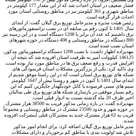
فشار ضعیف در استان احداث شد که از این مقدار 177 کیلومتر در
مناطق شهری و 361 کیلومتر نیز در مناطق روستایی استان مورد
احداث قرار گرفته است.
رئیس هیئت مدیره و مدیرعامل توزیع برق گیلان گفت: از ابتدای
سال 1401 تا کنون رقم بی سابقه ای در نصب ترانسفورماتورهای
برق داشتیم که عدد آن برابر با 1208 دستگاه است و در این زمینه نیز
800 دستگاه در مناطق روستایی و 408 دستگاه در حوزه شهرهای
استان نصب شده است.
مهدیزاده اظهار داشت: با نصب 1208 دستگاه ترانسفورماتور مذکور،
146125 کیلوولت آمپر به ظرفیت استان افزوده شد که نتیجه آن
افزایش قدرت و رفع ضعف برق ها در مناطق مورد نیاز بوده است.
وی تاکید کرد: یکی از بزرگترین مشکلات استان فرسودگی های
شبکه های توزیع برق استان است که در این راستا موفق شدیم از
ابتدای سال 1401 تا کنون در شهر و روستا بیش از 1647 کیلومتر
سیم های مسی فرسوده با کابل خودنگهدار جایگزین کنیم که این
رقم بسیار موفقی در بازسازی شبکه های توزیع برق طی سالیان
اخیر ظرف 20 ماه گذشته نسبت به ادوار قبلی است.
مهدیزاده گفت: در بازه زمانی مذکور قریب به 38500 هزار مشترک
در حوزه شهر و حدود 23500 مشترک در مناطق روستایی و مجموعاً
قریب به 62 هزار مشترک جدید به مشترکان قبلی اینشرکت افزوده
شدند.
مدیرعامل توزیع برق گیلان اضافه کرد: برای انجام امور مذکور
تلاش شد اولویت بندی با مناطق کم برخوردار و دارای مشکلات