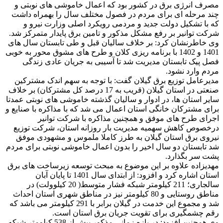
مصرف انرژی برق در کشور بود که اعمال خاموشی های نوبتی و
چند مرحله ای برای مردم در فصول مختلف سال را بهمراه داشت
که با تشکیل دولت جدید و مردمی رویکرد اصلی وزارت نیرو و
شرکت توانیر بر رفع مشکل مذکور و تامین برق پایدار متمرکز شد.
وی خاطرنشان کرد: بر خلاف سالیان قبل و طی تابستان سال های
1401 و 1402 با برنامه ریزی کلان و طرح های مشوق محور به خوبی
فصل پیک تابستان مدیریت شد تا آسیبی به جریان عادی زندگی
مردم وارد نشود.
مدیرعامل توزیع برق گیلان گفت: با توجه به سهم اندک مشترکین
صنعتی در استان گیلان (قریب به 17 درصد کل مشترکان) بر خلاف
سایر استان ها، در ادوار و سالیان گذشته خاموشی های نوبتی عمدتا
برای مشترکان خانگی استان اعمال می شد که با مذاکره با صنایع و
اجرای طرح های موفق و همچنین مذاکره با شرکت توانیر
درخصوص کاهش سهمیه مدیریت بار روزانه استان، شرکت توزیع
نیروی برق استان گیلان به طرز کاملا ملموس و مشهودی موفق
شد تابستان دو سال اخیر را بدون اعمال خاموشی نوبتی برای مردم
پشت سر بگذارد.
مهدیزاده علاوه بر این موضوع به مبحث توسعه زیرساخت های برق
استان اشاره کرد و افزود: از ابتدای سال 1401 تا پایان آبان
سالجاری؛ 211 کیلومتر شبکه فشار متوسط( 20 کیلوولت) در
مناطق روستایی و 80 کیلومتر نیز در مناطق شهری استان احداث
شد و مجموع این خدمت در گیلان برابر با 291 کیلومتر می باشد که
رقم چشمگیری برای تقویت جریان برق استان است.
وی همچنین افزود: در بازه زمانی مذکور بیش از 538 کیلومتر شبکه