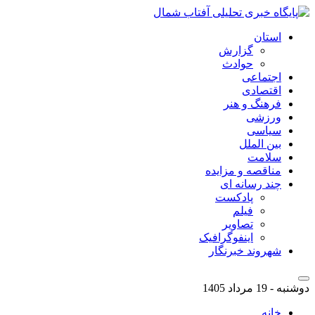
استان
گزارش
حوادث
اجتماعی
اقتصادی
فرهنگ و هنر
ورزشی
سیاسی
بین الملل
سلامت
مناقصه و مزایده
چند رسانه ای
پادکست
فیلم
تصاویر
اینفوگرافیک
شهروند خبرنگار
دوشنبه - 19 مرداد 1405
خانه