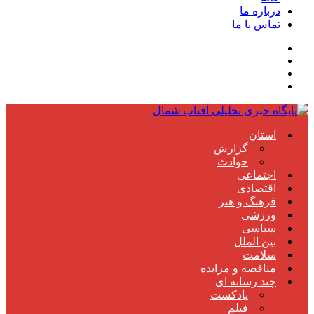
درباره ما
تماس با ما
استان
گزارش
حوادث
اجتماعی
اقتصادی
فرهنگ و هنر
ورزشی
سیاسی
بین الملل
سلامت
مناقصه و مزایده
چند رسانه ای
پادکست
فیلم