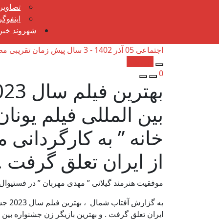
تصاویر
اینفوگ
شهروند خبرن
اجتماعی
05 آذر 1402 - 3 سال پیش
زمان تقریبی مطالعه: 
کپی شد!
0
بین المللی فیلم یونان 
خانه ” به کارگردانی 
از ایران تعلق گرفت .
موفقیت هنرمند گیلانی ” مهدی مهربان ” در فستیوال ه
به گز
ایران تعلق گرفت . و بهترین بازیگر زن جشنواره بین ال