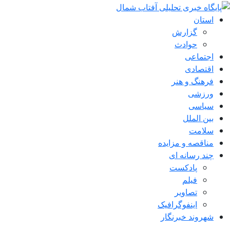
استان
گزارش
حوادث
اجتماعی
اقتصادی
فرهنگ و هنر
ورزشی
سیاسی
بین الملل
سلامت
مناقصه و مزایده
چند رسانه ای
پادکست
فیلم
تصاویر
اینفوگرافیک
شهروند خبرنگار