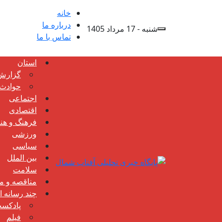
خانه
درباره ما
شنبه - 17 مرداد 1405
تماس با ما
استان
گزارش
حوادث
اجتماعی
اقتصادی
فرهنگ و هن
ورزشی
سیاسی
بین الملل
سلامت
مناقصه و مز
چند رسانه ا
پادکس
فیلم