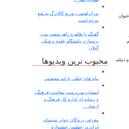
پورابراهیمی: توزیع کالابرگ به نفع
 عنوان
مردم است
گفتگو با طاهره زاهد صفت مدیر
م
پرستاری دانشگاه علوم پزشکی
گیلان
محبوب ترین ویدیوها
نامه بین المللی و دو دیپلم
پیام های جعلی یارانه معیشتی
انتصاب سرپرست معاونت فرهنگی
و رسانه ای اداره کل فرهنگ و
ارشاد ...
معرفی برندگان جوایز سینمای
ایران در چهلمین جشنواره