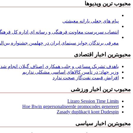
محبوب ترین ویدیوها
پیام های جعلی یارانه معیشتی
انتصاب سرپرست معاونت فرهنگی و رسانه ای اداره کل فرهنگ و
معرفی برندگان جوایز سینمای ایران در چهلمین جشنواره بین‌المل
محبوبترین اخبار اقتصادی
باهدف تشریک مساعی و جلب همکاری اصناف گیلان انجام شد: ج
وزیر جهاد: در تأمین کالاهای اساسی مشکلی نداریم
افزایش قیمت نفت‌گاز صحت ندارد
محبوب ترین اخبار ورزشی
Lizaro Session Time Limits
Hoe Bwin gepersonaliseerde promocodes genereert
Zasady duplikacji kont Dudespin
محبوبترین اخبار سیاسی