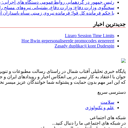
رئیس جمهور در گردهمایی روابط‌عمومی دستگاه های اجرایی: به‌
سخنگوی وزارت دفاع: وزارت دفاع، پشتیبانی نیرو‌های مسلح را 
با حکم فرمانده کل قوا؛ فرمانده نیروی زمینی سپاه پاسداران
جدیدترین اخبار
Lizaro Session Time Limits
Hoe Bwin gepersonaliseerde promocodes genereert
Zasady duplikacji kont Dudespin
پایگاه خبری تحلیلی آفتاب شمال در راستای رسالت مطبوعات و تنویر 
جوان با اعتقاد به کار تیمی در پی انعکاس اخبار و رویدادهای ایران و
که این امر مهم بدون حمایت و پشتوانه شما خوانندگان عزیز میسر نخوا
دسترسی سریع
سلامت
علم و تکنولوژی
شبکه های اجتماعی
در شبکه های اجتماعی ما را دنبال کنید...