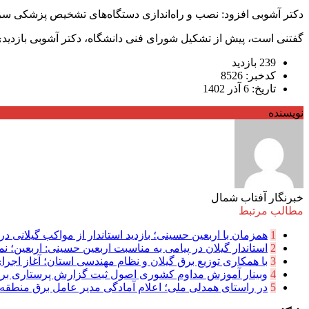
دکتر آشوبی افزود: نصب و راه‌اندازی دستگاه‌های تشخیص پزشکی سرم
گفتنی است، پیش از تشکیل شورای فنی دانشگاه، دکتر آشوبی بازدیدی از محل جانمایی و نصب CT آنژیو و آنژیوگرا
239 بازدید
کدخبر: 8526
تاریخ: 6 آذر 1402
نویسنده
خبرنگار آفتاب شمال
مطالب مرتبط
1
همزمان با اربعین حسینی؛ بازدید استاندار از مواکب گیلانی در 
2
استاندار گیلان در پیامی به مناسبت اربعین حسینی: اربعین؛ نما
3
با همکاری توزیع برق گیلان و نظام مهندسی استان؛ آغاز اجرا
4
وبینار آموزش مداوم کشوری اصول ثبت گزارش پرستاری بر
5
در راستای همدلی ملی؛ اعلام آمادگی مدیر عامل برق منطقه‌ای