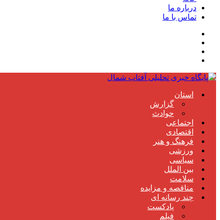
درباره ما
تماس با ما
استان
گزارش
حوادث
اجتماعی
اقتصادی
فرهنگ و هنر
ورزشی
سیاسی
بین الملل
سلامت
مناقصه و مزایده
چند رسانه ای
پادکست
فیلم