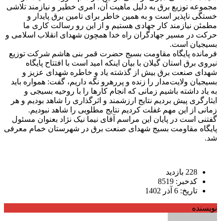
مجموعه توزیع برق به دلیل ماهیت آن، امری خطیر و نیازمند تلاشی
خستگی ناپذیر است و به همین خاطر برای تامین برق پایدار و
مطمئن نیازمند کار جهادی هستیم و از این رو رسالت کاری ما
حرکت در مسیر جهادگران راه خدا همچون شهدای انقلاب اسلامی و
بسیجیان است.
فرمانده پایگاه مقاومت بسیج حضرت قمر بنی هاشم شرکت توزیع
نیروی برق استان گیلان با بیان اینکه امید است با افتتاح پایگاه
شهدای صنعت برق بیش از گذشته یاد و خاطره شهدای عزیز و
بسیجیان ولایت‌مدار را زنده و پررهرو نگه داریم، گفت: همواره باید
به یاد داشته باشیم زمانی که انجام کارها را با روحیه بسیجی و
ایثارگری پیش بردیم نتایج ارزشمند و اثرگذاری را شاهد بودیم و هر
زمانی از این مهم غفلت کردیم نتایج مطلوبی را شاهد نبودیم.
گفتنی است در پایان این مراسم آقای نیما نیک نژاد بعنوان مسئول
پایگاه مقاومت بسیج شهدای صنعت برق در شهرستان خمام معرفی
شد.
228 بازدید
کدخبر: 8519
تاریخ: 6 آذر 1402
نویسنده