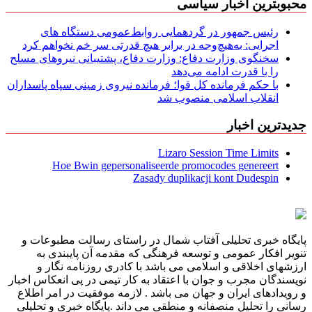
محبوبترین اخبار سیاسی
رئیس جمهور در گردهمایی روابط‌عمومی دستگاه های
اجرایی: به‌هیچ‌وجه در برابر هیچ قدرتی سر خم نخواهم کرد
سخنگوی وزارت دفاع: وزارت دفاع، پشتیبانی نیرو‌های مسلح
را با قدرت ادامه می‌دهد
با حکم فرمانده کل قوا؛ فرمانده نیروی زمینی سپاه پاسداران
انقلاب اسلامی منصوب شد
جدیدترین اخبار
Lizaro Session Time Limits
Hoe Bwin gepersonaliseerde promocodes genereert
Zasady duplikacji kont Dudespin
پایگاه خبری تحلیلی آفتاب شمال در راستای رسالت مطبوعات و
تنویر افکار عمومی و توسعه فرهنگی که مقدمه آن پایبندی به
ارزشهای اخلاقی و اسلامی می باشد با کادری روزنامه نگار و
نویسندگان مجرب و جوان با اعتقاد به کار تیمی در پی انعکاس اخبار
و رویدادهای ایران و جهان می باشد . لازمه موفقیت در امر اطلاع
رسانی را تحلیل منصفانه و منطقی می داند .پایگاه خبری و تحلیلی