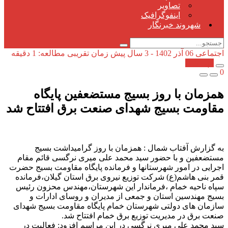
تصاویر
اینفوگرافیک
شهروند خبرنگار
اجتماعی
06 آذر 1402 - 3 سال پیش
زمان تقریبی مطالعه: 1 دقیقه
کپی شد!
0
همزمان با روز بسیج مستضعفین پایگاه
مقاومت بسیج شهدای صنعت برق افتتاح شد
به گزارش آفتاب شمال : همزمان با روز گرامیداشت بسیج
مستضعفین و با حضور سید محمد علی میری نرگسی قائم مقام
اجرایی در امور شهرستانها و فرمانده پایگاه مقاومت بسیج حضرت
قمر بنی هاشم(ع) شرکت توزیع نیروی برق استان گیلان،فرمانده
سپاه ناحیه خمام ،فرماندار این شهرستان،مهندس محزون رئیس
بسیج مهندسین استان و جمعی از مدیران و روسای ادارات و
سازمان های دولتی شهرستان خمام پایگاه مقاومت بسیج شهدای
صنعت برق در مدیریت توزیع برق خمام افتتاح شد.
سید محمد علی میری نرگسی در این مراسم افزود: فعالیت در