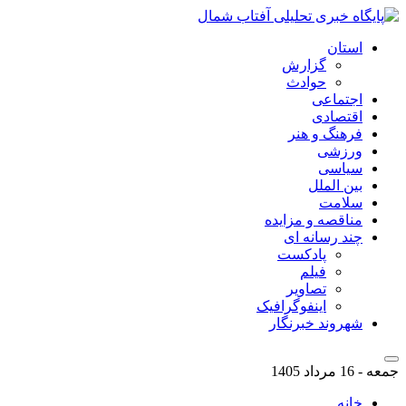
استان
گزارش
حوادث
اجتماعی
اقتصادی
فرهنگ و هنر
ورزشی
سیاسی
بین الملل
سلامت
مناقصه و مزایده
چند رسانه ای
پادکست
فیلم
تصاویر
اینفوگرافیک
شهروند خبرنگار
جمعه - 16 مرداد 1405
خانه