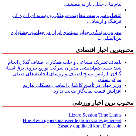
پیام های جعلی یارانه معیشتی
انتصاب سرپرست معاونت فرهنگی و رسانه ای اداره کل
فرهنگ و ارشاد ...
معرفی برندگان جوایز سینمای ایران در چهلمین جشنواره
بین‌المللی ...
محبوبترین اخبار اقتصادی
باهدف تشریک مساعی و جلب همکاری اصناف گیلان انجام
شد: جلسه هم‌اندیشی مدیران شركت توزیع نیروی برق استان
گیلان با رئیس بسیج اصناف و روسای اتحادیه های صنفی
مركز استان
وزیر جهاد: در تأمین کالاهای اساسی مشکلی نداریم
افزایش قیمت نفت‌گاز صحت ندارد
محبوب ترین اخبار ورزشی
Lizaro Session Time Limits
Hoe Bwin gepersonaliseerde promocodes genereert
Zasady duplikacji kont Dudespin