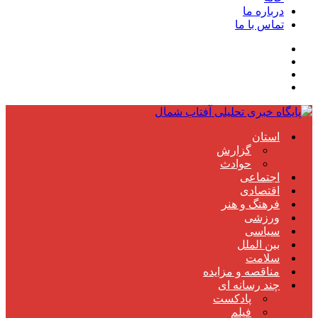
درباره ما
تماس با ما
استان
گزارش
حوادث
اجتماعی
اقتصادی
فرهنگ و هنر
ورزشی
سیاسی
بین الملل
سلامت
مناقصه و مزایده
چند رسانه ای
پادکست
فیلم