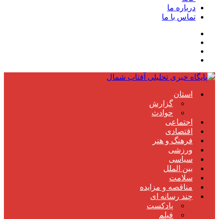
درباره ما
تماس با ما
استان
گزارش
حوادث
اجتماعی
اقتصادی
فرهنگ و هنر
ورزشی
سیاسی
بین الملل
سلامت
مناقصه و مزایده
چند رسانه ای
پادکست
فیلم