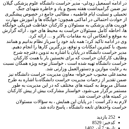
در ادامه اسمعیل زودلی- مدیر حراست دانشگاه علوم پزشکی گیلان
نیز ضمن گرامیداشت هفته بسیج و یاد و خاطره شهدای جنگ
تحمیلی و تسلیت ایام فاطمیه ، مطالبی جامع در خصوص پیشگیری
از حوادث احتمالی در اماکنی همچون؛ خوابگاه ها و آموزش مهارت
فوریت های پزشکی به مسئولان و کارکنان حفاظت فیزیکی خوابگاه
ها، احاطه کامل مسئولان حراست به محیط های خود ، ارائه گزارش
به موقع و انعکاس آن به مقامات بالاتر و … ارائه کرد.
وی در ادامه تاکید کرد؛ همه باید خود را سرباز نظام بدانیم و همانند
بسیج، با کمترین امکانات و توقع، بزرگترین کارها را انجام دهیم‌.
مدیر حراست دانشگاه در پایان با اشاره به تدوین دفترچه شرح
وظایف کارکنان حراست که برای نخستین بار با همت کارکنان
حراست دانشگاه تهیه شده است ، خواستار توجه ویژه همگان نسبت
به رعایت موازین و دستورالعمل وزارتی شد‌.
محمدعلی محبوب خیرخواه- معاون مدیریت حراست دانشگاه نیز
ضمن تقدیر از زحمات مدیریت حراست دانشگاه،با اشاره به طرح
مسائل مربوط به کمیته های مختلف که در این مدیریت به طور
مستمر برگزار می،شود، خواستار مشارکت بیش از پیش کارکنان
در کمیته های حراست شد.
لازم به ذکر است ؛ در پایان این همایش ، به سؤالات مسئولان
حراست واحدهای تابعه دانشگاه ، پاسخ داده شد.
252 بازدید
کدخبر: 8529
تاریخ: 7 آذر 1402