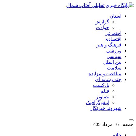
استان
گزارش
حوادث
اجتماعی
اقتصادی
فرهنگ و هنر
ورزشی
سیاسی
بین الملل
سلامت
مناقصه و مزایده
چند رسانه ای
پادکست
فیلم
تصاویر
اینفوگرافیک
شهروند خبرنگار
جمعه - 16 مرداد 1405
خانه