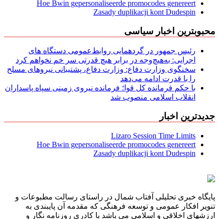
Hoe Bwin gepersonaliseerde promocodes genereert
Zasady duplikacji kont Dudespin
محبوبترین اخبار سیاسی
رئیس جمهور در گردهمایی روابط‌عمومی دستگاه های
اجرایی: به‌هیچ‌وجه در برابر هیچ قدرتی سر خم نخواهم کرد
سخنگوی وزارت دفاع: وزارت دفاع، پشتیبانی نیرو‌های مسلح
را با قدرت ادامه می‌دهد
با حکم فرمانده کل قوا؛ فرمانده نیروی زمینی سپاه پاسداران
انقلاب اسلامی منصوب شد
جدیدترین اخبار
Lizaro Session Time Limits
Hoe Bwin gepersonaliseerde promocodes genereert
Zasady duplikacji kont Dudespin
پایگاه خبری تحلیلی آفتاب شمال در راستای رسالت مطبوعات و
تنویر افکار عمومی و توسعه فرهنگی که مقدمه آن پایبندی به
ارزشهای اخلاقی و اسلامی می باشد با کادری روزنامه نگار و