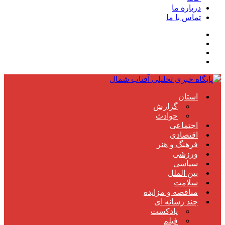
درباره ما
تماس با ما
استان
گزارش
حوادث
اجتماعی
اقتصادی
فرهنگ و هنر
ورزشی
سیاسی
بین الملل
سلامت
مناقصه و مزایده
چند رسانه ای
پادکست
فیلم