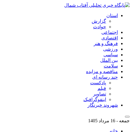
استان
گزارش
حوادث
اجتماعی
اقتصادی
فرهنگ و هنر
ورزشی
سیاسی
بین الملل
سلامت
مناقصه و مزایده
چند رسانه ای
پادکست
فیلم
تصاویر
اینفوگرافیک
شهروند خبرنگار
جمعه - 16 مرداد 1405
خانه