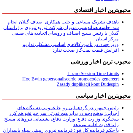
محبوبترین اخبار اقتصادی
باهدف تشریک مساعی و جلب همکاری اصناف گیلان انجام
شد: جلسه هم‌اندیشی مدیران شركت توزیع نیروی برق استان
گیلان با رئیس بسیج اصناف و روسای اتحادیه های صنفی
مركز استان
وزیر جهاد: در تأمین کالاهای اساسی مشکلی نداریم
افزایش قیمت نفت‌گاز صحت ندارد
محبوب ترین اخبار ورزشی
Lizaro Session Time Limits
Hoe Bwin gepersonaliseerde promocodes genereert
Zasady duplikacji kont Dudespin
محبوبترین اخبار سیاسی
رئیس جمهور در گردهمایی روابط‌عمومی دستگاه های
اجرایی: به‌هیچ‌وجه در برابر هیچ قدرتی سر خم نخواهم کرد
سخنگوی وزارت دفاع: وزارت دفاع، پشتیبانی نیرو‌های مسلح
را با قدرت ادامه می‌دهد
با حکم فرمانده کل قوا؛ فرمانده نیروی زمینی سپاه پاسداران