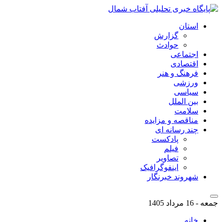
استان
گزارش
حوادث
اجتماعی
اقتصادی
فرهنگ و هنر
ورزشی
سیاسی
بین الملل
سلامت
مناقصه و مزایده
چند رسانه ای
پادکست
فیلم
تصاویر
اینفوگرافیک
شهروند خبرنگار
جمعه - 16 مرداد 1405
خانه