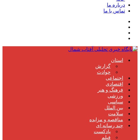
درباره ما
تماس با ما
استان
گزارش
حوادث
اجتماعی
اقتصادی
فرهنگ و هنر
ورزشی
سیاسی
بین الملل
سلامت
مناقصه و مزایده
چند رسانه ای
پادکست
فیلم