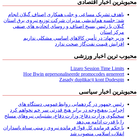
محبوبترین اخبار اقتصادی
باهدف تشریک مساعی و جلب همکاری اصناف گیلان انجام
شد: جلسه هم‌اندیشی مدیران شركت توزیع نیروی برق استان
گیلان با رئیس بسیج اصناف و روسای اتحادیه های صنفی
مركز استان
وزیر جهاد: در تأمین کالاهای اساسی مشکلی نداریم
افزایش قیمت نفت‌گاز صحت ندارد
محبوب ترین اخبار ورزشی
Lizaro Session Time Limits
Hoe Bwin gepersonaliseerde promocodes genereert
Zasady duplikacji kont Dudespin
محبوبترین اخبار سیاسی
رئیس جمهور در گردهمایی روابط‌عمومی دستگاه های
اجرایی: به‌هیچ‌وجه در برابر هیچ قدرتی سر خم نخواهم کرد
سخنگوی وزارت دفاع: وزارت دفاع، پشتیبانی نیرو‌های مسلح
را با قدرت ادامه می‌دهد
با حکم فرمانده کل قوا؛ فرمانده نیروی زمینی سپاه پاسداران
انقلاب اسلامی منصوب شد