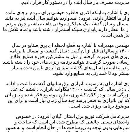
مدیریت مصرف بار سال آینده را در دستور کار قرار دادیم.
وی با اشاره به اینکه اکنون خاطره خوشی برای مردم برجای مانده
و از ما انتظار دارند، افزود : امیدواریم بتوانیم سال آینده نیز به مانند
امسال و سال گذشته یک عملکرد موفقی داشته باشیم چون مردم
از ما انتظار دارند پایداری شبکه استمرار داشته باشد و تمام تلاش ما
نیز همین است.
مهندس مهدیزاده با اشاره به قطع لحظه ای برق صنایع در سال
۱۴۰۰ و سالهای قبل از آن گفت : سال گذشته و امسال با برنامه
ریزی های صورت گرفته از قبل به مشترکین حوزه صنايع اطلاع
رسانی صورت گرفت تا بتوانند برنامه ریزی های خود را داشته باشند
و در مقایسه با سال های گذشته میزان انرژی تامین شده بسیار
بیشتر بود تا خسارتی به صنایع وارد نشود.
وی اشاره ای به رسوب ناترازی برق سالهای گذشته داشت و ادامه
داد : در سالی که گذشت ۱۴۰۰۰مگاوات ناترازی داشتیم که عدد
بزرگی است و در کلان کشوری به این موضوع فکر شده و تا زمانی
که این ناترازی به صفر برسد چند سال زمان نیاز است و برای این
موضوع برنامه ريزى شده است.
مدیرعامل شرکت توزیع برق استان گیلان افزود : در خصوص
واحدهای نسقی چالشی که مطرح شده این است که ساخت و
سازهایی بدون توجه به زیرساخت ها در حال انجام است و به همین