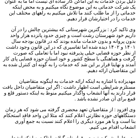
دلیل بردن خدمات به این اماکن کار ساده ای نیست اما ما به عنوان
یک شرکت خدماتی به این موضوع نگاه میکنیم و به محض اینکه
خدماتی را از ما طلب کنند ما تلاش میکنیم به راههای مختلف این
خدمات را در اختیارشان قرار دهیم.
وی تاکید کرد : بزرگترین شهرستانی که بیشترین چالش را در آن
داریم خود شهرستان رشت است و چیزی حدود پانزده هزار واحد
بدون پروانه و بدون خدمات مانده بودند که در قانون بودجه سال
۱۴۰۱ و ۱۴۰۲ دیده شده اما تفاسیری که در این قانون وجود داشت
از نظر حوزه قضايی خیلی پذیرفته نبود اما با تعاملی که صورت
گرفت و هماهنگی با سطح کشور و خود استان حوزه قضایی پای کار
آمدند و نهایتا قرار بر این شد که خدمات را به گونه ای کنترل شده به
این متقاضيان ارائه دهیم.
مهدیزاده با اشاره به اینکه ارائه خدمات به اینگونه متقاضیان
مستلزم شرایطی است اظهار داشت : اگر این متقاضيان داخل بافت
قرار دارند به آنها انشعاب واگذار میکنیم منوط به اینکه دستور قلع و
قمع برای آن صادر نشده باشد .
وی افزود : از متقاضيان تعهد محضری گرفته می شود که هر زمان
دستگاههای حوزه نظارتی اعلام کنند که مثلا این واحد فاقد استحکام
بنا است و یا هر مورد دیگری را اعلام کنند نسبت به جمع آوری
انشعاب اقدام می کنیم.
مدیرعامل شرکت توزیع برق استان گیلان با تاکید به اینکه انشعاب