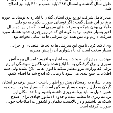
طول سال گذشته و امسال ۱۳۸۳پایه نصب و ۴۶۰ پایه نیز اصلاح
شد.
مدیرعامل شرکت توزیع برق استان گیلان با اشاره به نوسانات حوزه
برق در این فصل گفت : اگر نوسانی صورت بگیرد به دو دلیل
طولانی بودن شبکه و سرقت های سیمی است که در این دو سال
اخیر بسیار عجیب بود به گونه ای که در روز چیزی حدود هشتاد مورد
سرقت داریم و تامین همه این سرقتی ها به آسانی نخواهد بود.
وی تاکید کرد : تامین این سرقتی ها به لحاظ اقتصادی و اجرایی
بسیار سخت است که با دشواری آن را پیش میبریم.
مهندس مهدیزاده به بحث بیمه اشاره و افزود : امسال بیمه آتش
سوزی و برق گرفتگی به ما ابلاغ شده ولی تاکنون سوختگی لوازم
برقی که وزارت نیرو تنظیم میکند تاکنون به ما ابلاغ نشده ولی همه
اطلاعات جمع بندی می شود تا زمانی که ابلاغ شد ما اقدام کنیم.
وی با اشاره به زمستان پیش رو اظهار داشت : جنس برف در استان
گیلان به دلیل رطوبت بسیار سنگین است که بسیار مخرب است به
همین دلیل ما باید برنامه ریزی داشته باشیم و تا حد امكان این
برنامه ريزى ها تنظیم شده و حدود ۱۱مانور جهادی برای اصلاح
شبکه ها داشتیم و در بالادست دیلمان و اشکورات اصلاحات خوبی
صورت گرفته است.