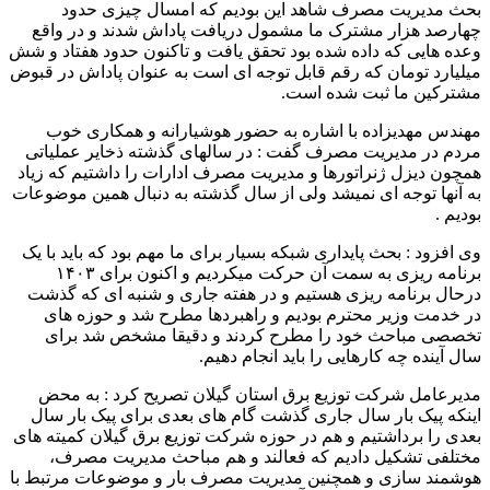
بحث مدیریت مصرف شاهد این بودیم که امسال چیزی حدود
چهارصد هزار مشترک ما مشمول دریافت پاداش شدند و در واقع
وعده هایی که داده شده بود تحقق یافت و تاکنون حدود هفتاد و شش
میلیارد تومان که رقم قابل توجه ای است به عنوان پاداش در قبوض
مشترکین ما ثبت شده است.
مهندس مهدیزاده با اشاره به حضور هوشیارانه و همکاری خوب
مردم در مدیریت مصرف گفت : در سالهای گذشته ذخایر عملیاتی
همچون دیزل ژنراتورها و مدیریت مصرف ادارات را داشتیم که زیاد
به آنها توجه ای نمیشد ولی از سال گذشته به دنبال همین موضوعات
بودیم .
وی افزود : بحث پایداری شبکه بسیار برای ما مهم بود که باید با یک
برنامه ریزی به سمت آن حرکت میکردیم و اکنون برای ۱۴۰۳
درحال برنامه ریزی هستیم و در هفته جاری و شنبه ای که گذشت
در خدمت وزیر محترم بودیم و راهبردها مطرح شد و حوزه های
تخصصی مباحث خود را مطرح کردند و دقیقا مشخص شد برای
سال آینده چه کارهایی را باید انجام دهیم.
مدیرعامل شرکت توزیع برق استان گیلان تصریح کرد : به محض
اینکه پیک بار سال جاری گذشت گام های بعدی برای پیک بار سال
بعدی را برداشتیم و هم در حوزه شرکت توزیع برق گیلان کمیته های
مختلفی تشکیل دادیم که فعالند و هم مباحث مدیریت مصرف،
هوشمند سازی و همچنین مدیریت مصرف بار و موضوعات مرتبط با