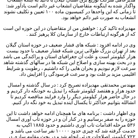
واگذار شده به اینگونه متقاضيان انشعاب غیر دائم است یادآور شد:
تا زمانی که این واحدها در کمیسیون ماده ۱۰۰ تعیین و تکلیف نشوند
انشعاب به صورت غیر دائم خواهد بود.
مهدیزاده تاکید کرد : خواهش من از متقاضيان در این حوزه این است
که از هرگونه ارتباطات خارج از سازمان کلا پرهیز کنند .
وی در ادامه افزود : شبکه های فشار ضعیف در حوزه استان گیلان
بعد از تهران بزرگ طولانی ترین شبکه فشار ضعیف با حدود بیست
هزار کیلومتر است و علت آن جغرافیای استان و پراکندگی می باشد
و در بحث بهینه سازی و اصلاح این شبکه ها در سالهای گذشته شاهد
سرعت لازم نبودیم و بحران هایی را که داشتیم ، رطوبت و شرایط
اقلیمی مزید برعلت بود و سرعت فرسودگی را افزایش داد.
مهندس محمدتقی مهدیزاده تصریح کرد : در سال گذشته و امسال
حدود هزار و هفتصد کیلومتر شبکه را تبدیل به خودنگه دار کردیم و
در حال حاضر هزار کیلومتر دیگر را وارد فرایند مناقصه کردیم تا
انشالله بتوانیم حداکثر تا یکسال آینده تبدیل به خود نگه دار کنیم.
وی اظهار داشت : برنامه های ما همچنان ادامه خواهد داشت تا این
حوزه را به صفر برسانیم و در کنار آن و در حوزه تاب آوری امسال
۵۳۶ مرحله اقدامات تاب آوری داشتیم و حدود ۱۸۸۵ اکیپ به
خدمت گرفته شد که چیزی حدود ۱۰۰۰۰ نفر ساعت می باشد و
۷۲۲ کیلومتر اصلاحات جزئی انجام شد و در بحث مقاوم سازی در