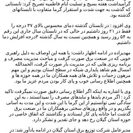
گرامیداشت هفته بسیج و تسلیت ایام فاطمیه تصریح کرد: تابستانی
که گذشت به جهت شدت و استقرار گرما متفاوت با تابستانهای
گذشته بود.
وی افزود : در تابستان گذشته دمای محسوس بالای ۳۷ درجه را
فقط در ۲۱ روز داشتیم در حالی که در تابستان سال جاری این رقم
به ۵۴ روز رسید و همچنین نسبت به سال گذشته ۳درجه افزایش دما
داشتیم.
مهدیزاده در ادامه اظهار داشت: با همه این اوصاف به دلیل راهبری
خوبی که در صنعت برق صورت گرفت و مباحث مدیریت مصرف و
برنامه ریزی هایی که در مدیریت بار صورت گرفت، الحمدالله
امسال هم شاهد پایداری شبکه در سطح استان بودیم و این مهم
مرهون زحمات و تلاش های همه همکاران ما در همه حوزه ها و
همچنين اطلاع رسانی خوب و پای کار بودن مردم عزیز ما بود.
وی با اشاره به اینکه اگر اطلاع رسانی دقیق صورت نمیگرفت تاکید
کرد : اگر مردم بایدها و نبایدهای مصرف را نمیدانستند ، به این
سادگی نمی توانستیم از این گرما با این شدت و این مدت به آسانی
بگذریم و در واقع روزهای سختی برهمکاران ما در صنعت برق
گذشت اما جانانه پای کار ایستادند و نگذاشتند که اتفاق خاصی در
حوزه استان گیلان رخ دهد و جای تقدیر و تشکر دارد.
مدیرعامل شرکت توزیع برق استان گیلان در ادامه یادآور شد: در