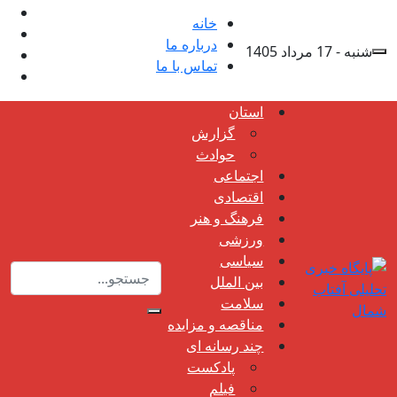
خانه
درباره ما
شنبه - 17 مرداد 1405
تماس با ما
استان
گزارش
حوادث
اجتماعی
اقتصادی
فرهنگ و هنر
ورزشی
سیاسی
بین الملل
سلامت
مناقصه و مزایده
چند رسانه ای
پادکست
فیلم