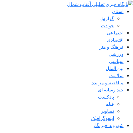
استان
گزارش
حوادث
اجتماعی
اقتصادی
فرهنگ و هنر
ورزشی
سیاسی
بین الملل
سلامت
مناقصه و مزایده
چند رسانه ای
پادکست
فیلم
تصاویر
اینفوگرافیک
شهروند خبرنگار