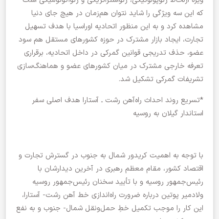
ویژه ازلحاظ ژئوپولوتیکی، ژئواستراتژیکی و ژئواکونومیکی است
که این سه ویژگی را شاید نتوان هم‌زمان در هیچ جای دنیا
مشاهده کرد و به این منظور اتحادیه اوراسیا با هدف تسهیل
تجارت، ایجاد بازار مشترک در حوزه کشورهای مستقل هم سود
عضو، حذف تدریجی قوانین گمرکی در داخل اتحادیه، برقراری
تعرفه خارجی مشترک در میان کشورهای عضو و هماهنگ‌سازی
تشریفات گمرکی تشکیل شد.
*تسریع روند احداث راه‌آهن رشت ـ آستارا هدف اصلی سفر
استاندار گیلان به روسیه
با توجه به اهمیت کریدور شمال به جنوب در گسترش تجارت و
اقتصاد کشور، مقام معظم رهبری در آخرین دیدارشان با
رئیس‌جمهور روسیه و با تأیید سخنان رئیس‌جمهور روسیه
ولادمیر پوتین درباره ضرورت راه‌اندازی خط آهن رشت- آستارا،
این کار را موجب تکمیل خطِ حمل‌ونقل شمال- جنوب و به نفع