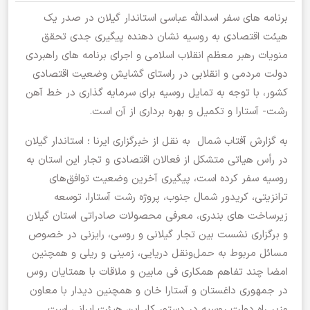
برنامه های سفر اسدالله عباسی استاندار گیلان در صدر یک
هیئت اقتصادی به روسیه نشان دهنده پیگیری جدی تحقق
منویات رهبر معظم انقلاب اسلامی و اجرای برنامه های راهبردی
دولت مردمی و انقلابی در راستای گشایش وضعیت اقتصادی
کشور، با توجه به تمایل روسیه برای سرمایه گذاری در خط آهن
رشت- آستارا و تکمیل و بهره برداری از آن است.
به گزارش آفتاب شمال به نقل از خبرگزاری ایرنا ؛ استاندار گیلان
در رأس هیاتی متشکل از فعالان اقتصادی و تجار این استان به
روسیه سفر کرده است، پیگیری آخرین وضعیت توافق‌های
ترانزیتی، کریدور شمال جنوب، پروژه رشت آستارا، توسعه
زیرساخت های بندری، معرفی محصولات صادراتی استان گیلان
و برگزاری نشست بین تجار گیلانی و روسی، رایزنی در خصوص
مسائل مربوط به حمل‌ونقل دریایی، زمینی و ریلی و همچنین
امضا چند تفاهم همکاری فی مابین و ملاقات با همتایان روس
در جمهوری داغستان و آستارا خان و همچنین دیدار با معاون
وزیر راه دولت روسیه در دستور کار این هیئت ایرانی است.