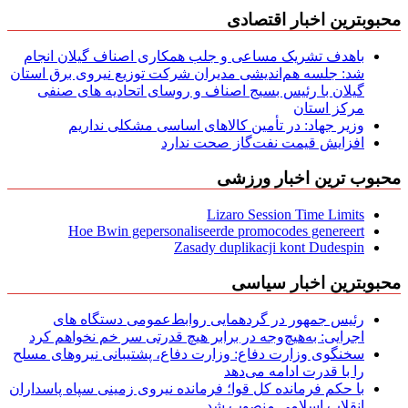
محبوبترین اخبار اقتصادی
باهدف تشریک مساعی و جلب همکاری اصناف گیلان انجام
شد: جلسه هم‌اندیشی مدیران شركت توزیع نیروی برق استان
گیلان با رئیس بسیج اصناف و روسای اتحادیه های صنفی
مركز استان
وزیر جهاد: در تأمین کالاهای اساسی مشکلی نداریم
افزایش قیمت نفت‌گاز صحت ندارد
محبوب ترین اخبار ورزشی
Lizaro Session Time Limits
Hoe Bwin gepersonaliseerde promocodes genereert
Zasady duplikacji kont Dudespin
محبوبترین اخبار سیاسی
رئیس جمهور در گردهمایی روابط‌عمومی دستگاه های
اجرایی: به‌هیچ‌وجه در برابر هیچ قدرتی سر خم نخواهم کرد
سخنگوی وزارت دفاع: وزارت دفاع، پشتیبانی نیرو‌های مسلح
را با قدرت ادامه می‌دهد
با حکم فرمانده کل قوا؛ فرمانده نیروی زمینی سپاه پاسداران
انقلاب اسلامی منصوب شد