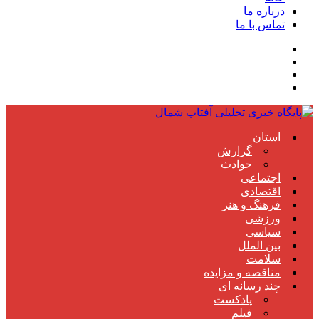
درباره ما
تماس با ما
استان
گزارش
حوادث
اجتماعی
اقتصادی
فرهنگ و هنر
ورزشی
سیاسی
بین الملل
سلامت
مناقصه و مزایده
چند رسانه ای
پادکست
فیلم