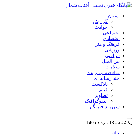
استان
گزارش
حوادث
اجتماعی
اقتصادی
فرهنگ و هنر
ورزشی
سیاسی
بین الملل
سلامت
مناقصه و مزایده
چند رسانه ای
پادکست
فیلم
تصاویر
اینفوگرافیک
شهروند خبرنگار
یکشنبه - 18 مرداد 1405
خانه