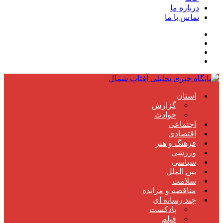
درباره ما
تماس با ما
استان
گزارش
حوادث
اجتماعی
اقتصادی
فرهنگ و هنر
ورزشی
سیاسی
بین الملل
سلامت
مناقصه و مزایده
چند رسانه ای
پادکست
فیلم