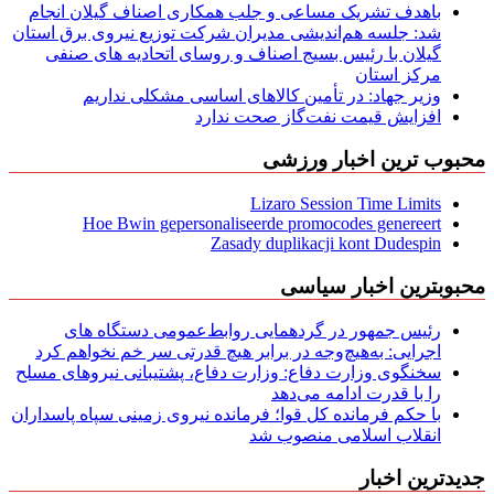
باهدف تشریک مساعی و جلب همکاری اصناف گیلان انجام
شد: جلسه هم‌اندیشی مدیران شركت توزیع نیروی برق استان
گیلان با رئیس بسیج اصناف و روسای اتحادیه های صنفی
مركز استان
وزیر جهاد: در تأمین کالاهای اساسی مشکلی نداریم
افزایش قیمت نفت‌گاز صحت ندارد
محبوب ترین اخبار ورزشی
Lizaro Session Time Limits
Hoe Bwin gepersonaliseerde promocodes genereert
Zasady duplikacji kont Dudespin
محبوبترین اخبار سیاسی
رئیس جمهور در گردهمایی روابط‌عمومی دستگاه های
اجرایی: به‌هیچ‌وجه در برابر هیچ قدرتی سر خم نخواهم کرد
سخنگوی وزارت دفاع: وزارت دفاع، پشتیبانی نیرو‌های مسلح
را با قدرت ادامه می‌دهد
با حکم فرمانده کل قوا؛ فرمانده نیروی زمینی سپاه پاسداران
انقلاب اسلامی منصوب شد
جدیدترین اخبار