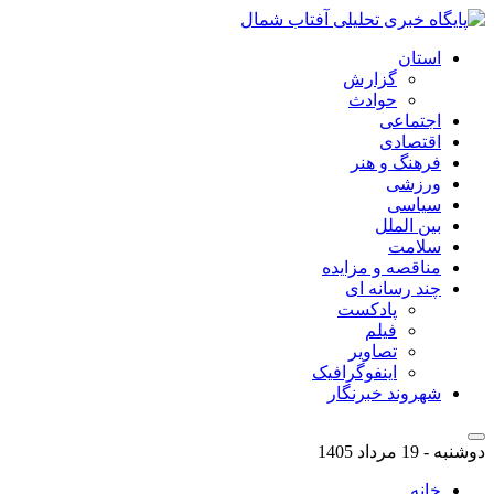
استان
گزارش
حوادث
اجتماعی
اقتصادی
فرهنگ و هنر
ورزشی
سیاسی
بین الملل
سلامت
مناقصه و مزایده
چند رسانه ای
پادکست
فیلم
تصاویر
اینفوگرافیک
شهروند خبرنگار
دوشنبه - 19 مرداد 1405
خانه