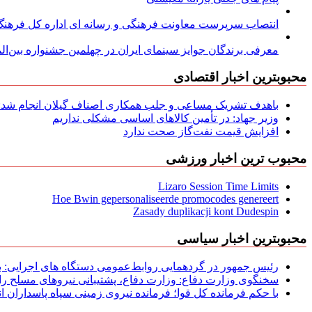
انتصاب سرپرست معاونت فرهنگی و رسانه ای اداره کل فرهنگ و
معرفی برندگان جوایز سینمای ایران در چهلمین جشنواره بین‌المل
محبوبترین اخبار اقتصادی
باهدف تشریک مساعی و جلب همکاری اصناف گیلان انجام شد: ج
وزیر جهاد: در تأمین کالاهای اساسی مشکلی نداریم
افزایش قیمت نفت‌گاز صحت ندارد
محبوب ترین اخبار ورزشی
Lizaro Session Time Limits
Hoe Bwin gepersonaliseerde promocodes genereert
Zasady duplikacji kont Dudespin
محبوبترین اخبار سیاسی
رئیس جمهور در گردهمایی روابط‌عمومی دستگاه های اجرایی: به‌
سخنگوی وزارت دفاع: وزارت دفاع، پشتیبانی نیرو‌های مسلح را 
با حکم فرمانده کل قوا؛ فرمانده نیروی زمینی سپاه پاسداران