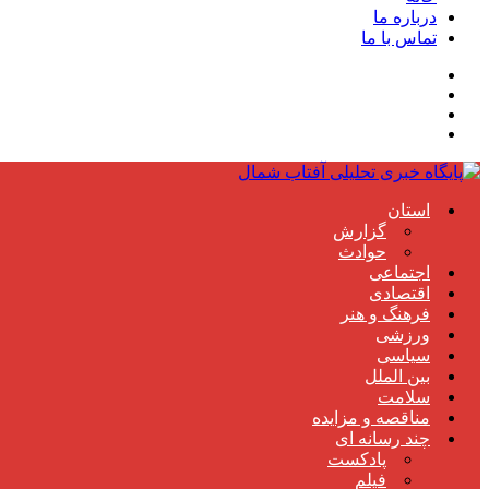
درباره ما
تماس با ما
استان
گزارش
حوادث
اجتماعی
اقتصادی
فرهنگ و هنر
ورزشی
سیاسی
بین الملل
سلامت
مناقصه و مزایده
چند رسانه ای
پادکست
فیلم