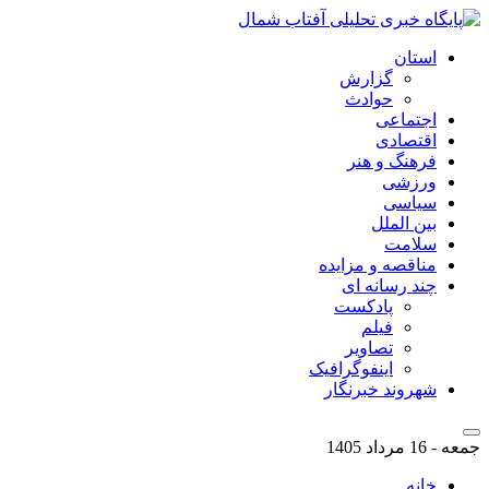
استان
گزارش
حوادث
اجتماعی
اقتصادی
فرهنگ و هنر
ورزشی
سیاسی
بین الملل
سلامت
مناقصه و مزایده
چند رسانه ای
پادکست
فیلم
تصاویر
اینفوگرافیک
شهروند خبرنگار
جمعه - 16 مرداد 1405
خانه