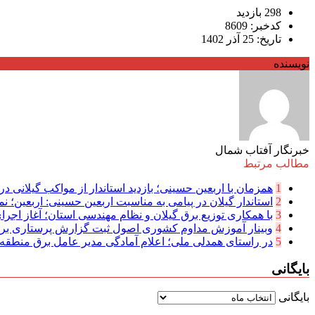
298 بازدید
کدخبر: 8609
تاریخ: 25 آذر 1402
نویسنده
خبرنگار آفتاب شمال
مطالب مرتبط
1
همزمان با اربعین حسینی؛ بازدید استاندار از مواکب گیلانی در 
2
استاندار گیلان در پیامی به مناسبت اربعین حسینی: اربعین؛ نما
3
با همکاری توزیع برق گیلان و نظام مهندسی استان؛ آغاز اجرا
4
وبینار آموزش مداوم کشوری اصول ثبت گزارش پرستاری بر
5
در راستای همدلی ملی؛ اعلام آمادگی مدیر عامل برق منطقه‌ای
بایگانی
بایگانی