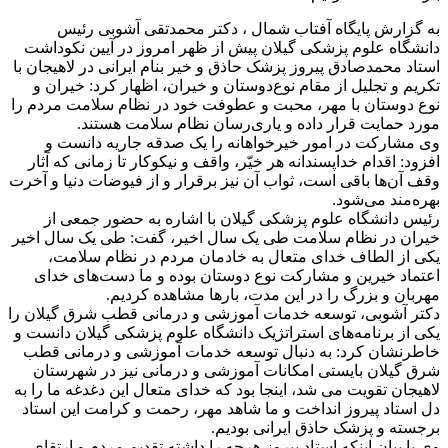
به گزارش پایگاه آفتاب شمال ، دکتر محمدتقی آشوبی رئیس
دانشگاه علوم پزشکی گیلان پیش از ظهر امروز در آیین نکوداشت
استاد محمدصادق پیروز پزشک حاذق و خیر بنام ایرانی در لاهیجان با
تکریم و تجلیل از مقام نوع‌دوستان و خیران، اظهار کرد: خیران و
نوع دوستان با مهر، محبت و عطوفت خود در نظام سلامت مردم را
مورد حمایت قرار داده و یاری‌رسان نظام سلامت هستند.
وی مشارکت در امور خیرخواهانه را یک صدقه جاریه دانست و
افزود: اقدام خداپسندانه هر خیّر، واقف و نیکوکار تا زمانی که آثار
وقف آن‌ها باقی است، ثواب آن نیز برقرار و از فیوضات دنیا و آخرت
بهره‌مند می‌شود.
رئیس دانشگاه علوم پزشکی گیلان با اشاره به حضور جمعی از
خیران در نظام سلامت طی یک سال اخیر، گفت: طی یک سال اخیر
یکی از الطاف خدای متعال به خادمان مردم در نظام سلامت،
اعتماد خیرین و مشارکت نوع دوستان بوده و ما دست‌های خدای
مهربان و بزرگ را در این مدت، بارها مشاهده کردیم.
دکتر آشوبی، توسعه خدمات آموزشی و درمانی قطب شرق گیلان را
یکی از برنامه‌های استراتژیک دانشگاه علوم پزشکی گیلان دانست و
خاطرنشان کرد: به دنبال توسعه خدمات آموزشی و درمانی قطب
شرق گیلان بایستی امکانات آموزشی و درمانی نیز در شهرستان
لاهیجان تقویت می شد، اینجا بود که خدای متعال این دغدغه ما را به
دل استاد پیروز انداخت و ما شاهد مهر، رحمت و کرامت این استاد
برجسته و پزشک حاذق ایرانی بودیم.
وی با بیان اینکه استاد پیروز هرچه را داشته تقدیم مردم و ارتقای