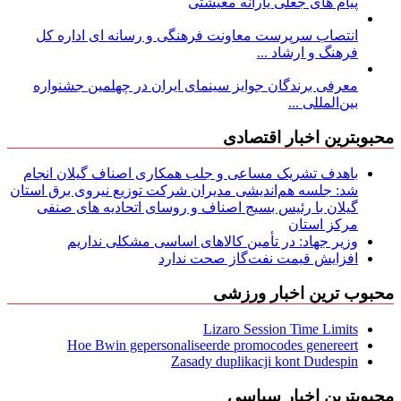
پیام های جعلی یارانه معیشتی
انتصاب سرپرست معاونت فرهنگی و رسانه ای اداره کل
فرهنگ و ارشاد ...
معرفی برندگان جوایز سینمای ایران در چهلمین جشنواره
بین‌المللی ...
محبوبترین اخبار اقتصادی
باهدف تشریک مساعی و جلب همکاری اصناف گیلان انجام
شد: جلسه هم‌اندیشی مدیران شركت توزیع نیروی برق استان
گیلان با رئیس بسیج اصناف و روسای اتحادیه های صنفی
مركز استان
وزیر جهاد: در تأمین کالاهای اساسی مشکلی نداریم
افزایش قیمت نفت‌گاز صحت ندارد
محبوب ترین اخبار ورزشی
Lizaro Session Time Limits
Hoe Bwin gepersonaliseerde promocodes genereert
Zasady duplikacji kont Dudespin
محبوبترین اخبار سیاسی