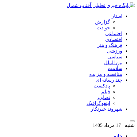
استان
گزارش
حوادث
اجتماعی
اقتصادی
فرهنگ و هنر
ورزشی
سیاسی
بین الملل
سلامت
مناقصه و مزایده
چند رسانه ای
پادکست
فیلم
تصاویر
اینفوگرافیک
شهروند خبرنگار
شنبه - 17 مرداد 1405
خانه