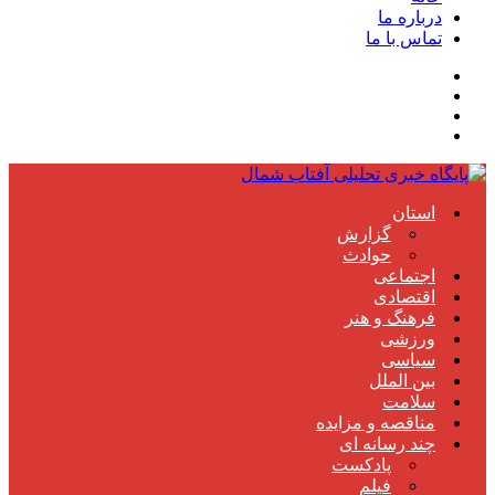
درباره ما
تماس با ما
استان
گزارش
حوادث
اجتماعی
اقتصادی
فرهنگ و هنر
ورزشی
سیاسی
بین الملل
سلامت
مناقصه و مزایده
چند رسانه ای
پادکست
فیلم