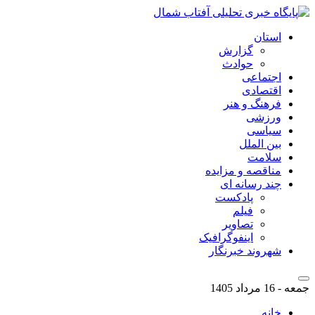
استان
گزارش
حوادث
اجتماعی
اقتصادی
فرهنگ و هنر
ورزشی
سیاسی
بین الملل
سلامت
مناقصه و مزایده
چند رسانه ای
پادکست
فیلم
تصاویر
اینفوگرافیک
شهروند خبرنگار
جمعه - 16 مرداد 1405
خانه