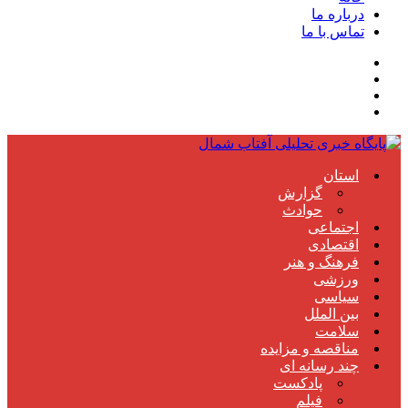
درباره ما
تماس با ما
استان
گزارش
حوادث
اجتماعی
اقتصادی
فرهنگ و هنر
ورزشی
سیاسی
بین الملل
سلامت
مناقصه و مزایده
چند رسانه ای
پادکست
فیلم