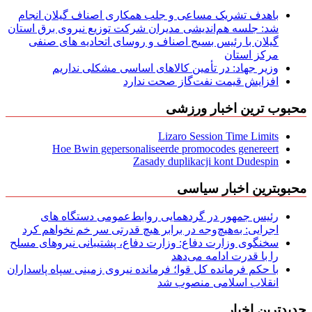
باهدف تشریک مساعی و جلب همکاری اصناف گیلان انجام
شد: جلسه هم‌اندیشی مدیران شركت توزیع نیروی برق استان
گیلان با رئیس بسیج اصناف و روسای اتحادیه های صنفی
مركز استان
وزیر جهاد: در تأمین کالاهای اساسی مشکلی نداریم
افزایش قیمت نفت‌گاز صحت ندارد
محبوب ترین اخبار ورزشی
Lizaro Session Time Limits
Hoe Bwin gepersonaliseerde promocodes genereert
Zasady duplikacji kont Dudespin
محبوبترین اخبار سیاسی
رئیس جمهور در گردهمایی روابط‌عمومی دستگاه های
اجرایی: به‌هیچ‌وجه در برابر هیچ قدرتی سر خم نخواهم کرد
سخنگوی وزارت دفاع: وزارت دفاع، پشتیبانی نیرو‌های مسلح
را با قدرت ادامه می‌دهد
با حکم فرمانده کل قوا؛ فرمانده نیروی زمینی سپاه پاسداران
انقلاب اسلامی منصوب شد
جدیدترین اخبار