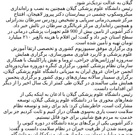
گیلان به عدالت نزدیک‌تر شود.
رئیس دانشگاه علوم پزشکی گیلان همچنین به نصب و راه‌اندازی
میکروسکوپ چشمی در بیمارستان دکتر پیروز لاهیجان، افتتاح
مرکز شیمی‌درمانی سرپایی و تشخیص زودرس سرطان بندرانزلی
و همچنین راه‌اندازی مرکز غربالگری سرطان در تالش خبر داد.
دکتر آشوبی از تامین بیش از 900 قلم تجهیزات پزشکی درمانی در
سطح استان خبر داد و گفت: این اقلام با هزینه بالغ‌بر ۲۱۰ میلیارد
تومان تهیه و تأمین شده است.
وی برگزاری موفق سمپوزیوم کشوری و تخصصی ارتقا آموزش
علوم پزشکی و کاربرد فناوری مصورسازی، برگزاری همایش
سه‌روزه اورژانس‌های جراحی، تروما و نقش پاراکلینیک با همکاری
سازمان نظام پزشکی کشور، برگزاری کنگره دوروزه میان‌دوره‌ای
انجمن جراحان عروق ایران به میزبانی دانشگاه علوم پزشکی گیلان،
برگزاری سمینار سالانه بیماری‌های ریوی کشور و برگزاری پنجمین
همایش ملی سالمندی در گیلان طی کمتر از یک سال اخیر را از دیگر
این اقدامات دانست.
رئیس دانشگاه علوم پزشکی گیلان با اذعان به اینکه یکی از
شعارهای محوری ما در دانشگاه علوم پزشکی گیلان، توسعه
مشارکت است، خاطرنشان کرد: باید برای رشد و توسعه نظام
سلامت دست یاری به‌سوی همگان دراز کنیم و ثابت کردیم جز برای
خدمت به مردم هیچ شأنیتی برای خود قائل نیستیم.
دکتر آشوبی یکی از برگ‌های برنده دانشگاه در دوره کنونی را
بهره‌مند شدن از ظرفیت خیران در نظام سلامت دانست و گفت:
چند صد میلیارد تومان سرمایه از خیران و نیکوکاران به دانشگاه