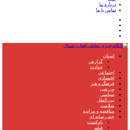
درباره ما
تماس با ما
استان
گزارش
حوادث
اجتماعی
اقتصادی
فرهنگ و هنر
ورزشی
سیاسی
بین الملل
سلامت
مناقصه و مزایده
چند رسانه ای
پادکست
فیلم