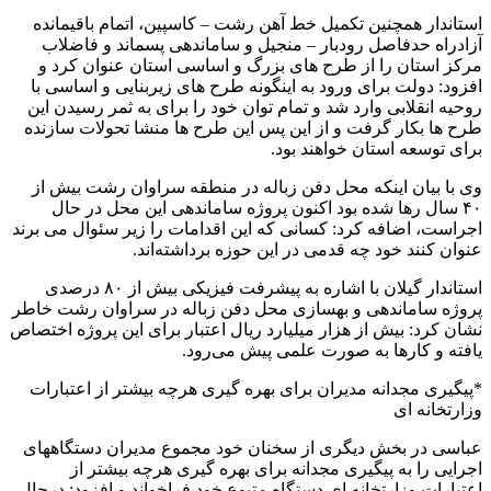
استاندار همچنین تکمیل خط آهن رشت – کاسپین، اتمام باقیمانده
آزادراه حدفاصل رودبار – منجیل و ساماندهی پسماند و فاضلاب
مرکز استان را از طرح های بزرگ و اساسی استان عنوان کرد و
افزود: دولت برای ورود به اینگونه طرح های زیربنایی و اساسی با
روحیه انقلابی وارد شد و تمام توان خود را برای به ثمر رسیدن این
طرح ها بکار گرفت و از این پس این طرح ها منشا تحولات سازنده
برای توسعه استان خواهند بود.
وی با بیان اینکه محل دفن زباله در منطقه سراوان رشت بیش از
۴۰ سال رها شده بود اکنون پروژه ساماندهی این محل در حال
اجراست، اضافه کرد: کسانی که این اقدامات را زیر سئوال می برند
عنوان کنند خود چه قدمی در این حوزه برداشته‌اند.
استاندار گیلان با اشاره به پیشرفت فیزیکی بیش از ۸۰ درصدی
پروژه ساماندهی و بهسازی محل دفن زباله در سراوان رشت خاطر
نشان کرد: بیش از هزار میلیارد ریال اعتبار برای این پروژه اختصاص
یافته و کارها به صورت علمی پیش می‌رود.
*پیگیری مجدانه مدیران برای بهره گیری هرچه بیشتر از اعتبارات
وزارتخانه ای
عباسی در بخش دیگری از سخنان خود مجموع مدیران دستگاههای
اجرایی را به پیگیری مجدانه برای بهره گیری هرچه بیشتر از
اعتبارات وزارتخانه ای دستگاه متبوع خود فراخواند و افزود: درحال