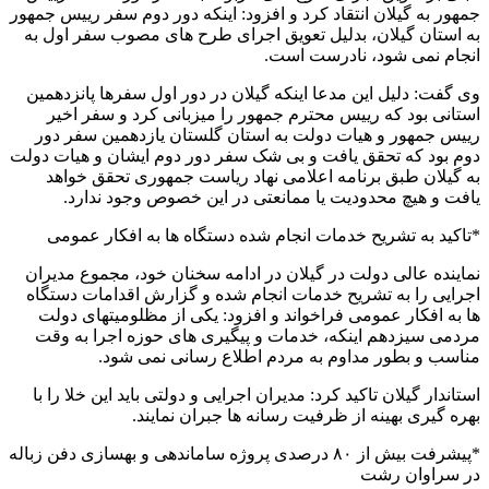
جمهور به گیلان انتقاد کرد و افزود: اینکه دور دوم سفر رییس جمهور
به استان گیلان، بدلیل تعویق اجرای طرح های مصوب سفر اول به
انجام نمی شود، نادرست است.
وی گفت: دلیل این مدعا اینکه گیلان در دور اول سفرها پانزدهمین
استانی بود که رییس محترم جمهور را میزبانی کرد و سفر اخیر
رییس جمهور و هیات دولت به استان گلستان یازدهمین سفر دور
دوم بود که تحقق یافت و بی شک سفر دور دوم ایشان و هیات دولت
به گیلان طبق برنامه اعلامی نهاد ریاست جمهوری تحقق خواهد
یافت و هیچ محدودیت یا ممانعتی در این خصوص وجود ندارد.
*تاکید به تشریح خدمات انجام شده دستگاه ها به افکار عمومی
نماینده عالی دولت در گیلان در ادامه سخنان خود، مجموع مدیران
اجرایی را به تشریح خدمات انجام شده و گزارش اقدامات دستگاه
ها به افکار عمومی فراخواند و افزود: یکی از مظلومیتهای دولت
مردمی سیزدهم اینکه، خدمات و پیگیری های حوزه اجرا به وقت
مناسب و بطور مداوم به مردم اطلاع رسانی نمی شود.
استاندار گیلان تاکید کرد: مدیران اجرایی و دولتی باید این خلا را با
بهره گیری بهینه از ظرفیت رسانه ها جبران نمایند.
*پیشرفت بیش از ۸۰ درصدی پروژه ساماندهی و بهسازی دفن زباله
در سراوان رشت