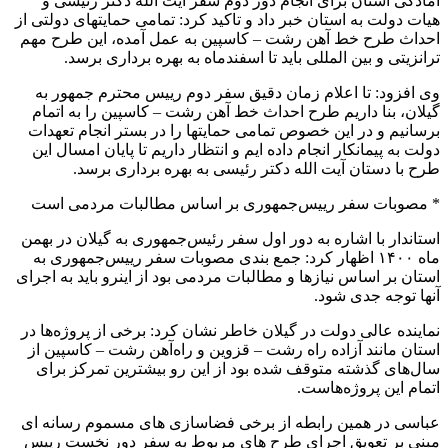
آمادگی استان برای انجام دور دوم سفر آیت الله دکتر رئیسی و
هیات دولت به استان خبر داد و تاکید کرد: تمامی حمایتهای دولتی از
احداث طرح خط آهن رشت – کاسپین به عمل آمده، این طرح مهم
ترانزیتی و بین المللی باید تا اسفندماه به بهره برداری برسد.
وی افزود: تا اعلام زمان دقیق سفر دوم رییس محترم جمهور به
گیلان، بنا داریم طرح احداث خط آهن رشت – کاسپین را به اتمام
برسانیم و در این خصوص تمامی حمایتها را در بستر انجام تعهدات
دولت به پیمانکار انجام داده ایم و انتظار داریم تا پایان امسال این
طرح با دستان آیت الله دکتر رئیسی به بهره برداری برسد.
* مصوبات سفر رییس‌جمهوری بر اساس مطالبات مردمی است
استاندار با اشاره به دور اول سفر رئیس‌جمهوری به گیلان در بهمن
ماه ۱۴۰۰ اظهار کرد: جمع بندی مصوبات سفر رییس‌جمهوری به
استان بر اساس نیازها و مطالبات مردمی بود از اینرو باید به اجرای
آنها توجه جدی شود.
نماینده عالی دولت در گیلان خاطر نشان کرد: برخی از پروژه‌ها در
استان مانند آزاده راه رشت – قزوین و راه‌آهن رشت – کاسپین از
سال‌های گذشته متوقف شده بود از این رو بیشترین تمرکز برای
اتمام این پروژه‌هاست.
عباسی در همین رابطه از برخی فضاسازی های مسموم رسانه ای
مبنی بر تعویق اجرای طرح های مربوط به سفر دور نخست رییس