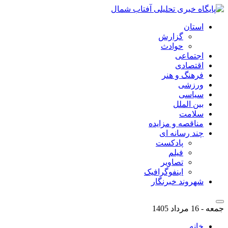
استان
گزارش
حوادث
اجتماعی
اقتصادی
فرهنگ و هنر
ورزشی
سیاسی
بین الملل
سلامت
مناقصه و مزایده
چند رسانه ای
پادکست
فیلم
تصاویر
اینفوگرافیک
شهروند خبرنگار
جمعه - 16 مرداد 1405
خانه