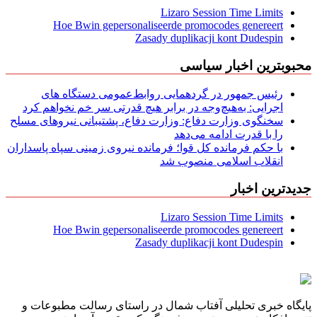
Lizaro Session Time Limits
Hoe Bwin gepersonaliseerde promocodes genereert
Zasady duplikacji kont Dudespin
محبوبترین اخبار سیاسی
رئیس جمهور در گردهمایی روابط‌عمومی دستگاه های
اجرایی: به‌هیچ‌وجه در برابر هیچ قدرتی سر خم نخواهم کرد
سخنگوی وزارت دفاع: وزارت دفاع، پشتیبانی نیرو‌های مسلح
را با قدرت ادامه می‌دهد
با حکم فرمانده کل قوا؛ فرمانده نیروی زمینی سپاه پاسداران
انقلاب اسلامی منصوب شد
جدیدترین اخبار
Lizaro Session Time Limits
Hoe Bwin gepersonaliseerde promocodes genereert
Zasady duplikacji kont Dudespin
پایگاه خبری تحلیلی آفتاب شمال در راستای رسالت مطبوعات و