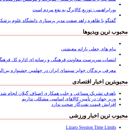
پورابراهیمی: توزیع کالابرگ به نفع مردم است
گفتگو با طاهره زاهد صفت مدیر پرستاری دانشگاه علوم پزشکی
محبوب ترین ویدیوها
پیام های جعلی یارانه معیشتی
انتصاب سرپرست معاونت فرهنگی و رسانه ای اداره کل فرهنگ و
معرفی برندگان جوایز سینمای ایران در چهلمین جشنواره بین‌المل
محبوبترین اخبار اقتصادی
باهدف تشریک مساعی و جلب همکاری اصناف گیلان انجام شد: ج
وزیر جهاد: در تأمین کالاهای اساسی مشکلی نداریم
افزایش قیمت نفت‌گاز صحت ندارد
محبوب ترین اخبار ورزشی
Lizaro Session Time Limits