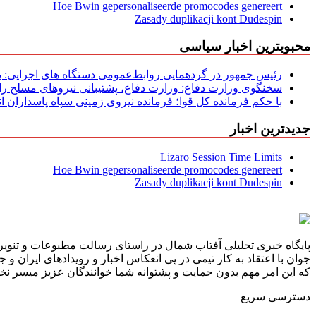
Hoe Bwin gepersonaliseerde promocodes genereert
Zasady duplikacji kont Dudespin
محبوبترین اخبار سیاسی
رئیس جمهور در گردهمایی روابط‌عمومی دستگاه های اجرایی: به‌
سخنگوی وزارت دفاع: وزارت دفاع، پشتیبانی نیرو‌های مسلح را 
با حکم فرمانده کل قوا؛ فرمانده نیروی زمینی سپاه پاسداران
جدیدترین اخبار
Lizaro Session Time Limits
Hoe Bwin gepersonaliseerde promocodes genereert
Zasady duplikacji kont Dudespin
پایگاه خبری تحلیلی آفتاب شمال در راستای رسالت مطبوعات و تنویر 
جوان با اعتقاد به کار تیمی در پی انعکاس اخبار و رویدادهای ایران و
که این امر مهم بدون حمایت و پشتوانه شما خوانندگان عزیز میسر نخوا
دسترسی سریع