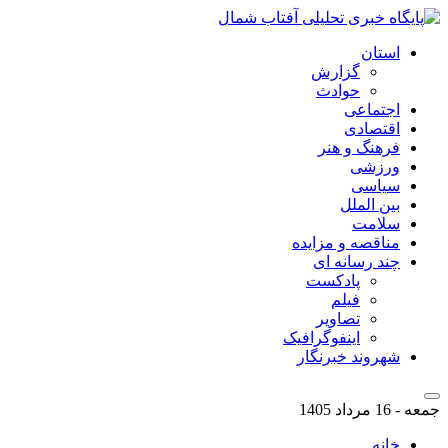
استان
گزارش
حوادث
اجتماعی
اقتصادی
فرهنگ و هنر
ورزشی
سیاسی
بین الملل
سلامت
مناقصه و مزایده
چند رسانه ای
پادکست
فیلم
تصاویر
اینفوگرافیک
شهروند خبرنگار
جمعه - 16 مرداد 1405
خانه