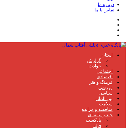
درباره ما
تماس با ما
استان
گزارش
حوادث
اجتماعی
اقتصادی
فرهنگ و هنر
ورزشی
سیاسی
بین الملل
سلامت
مناقصه و مزایده
چند رسانه ای
پادکست
فیلم