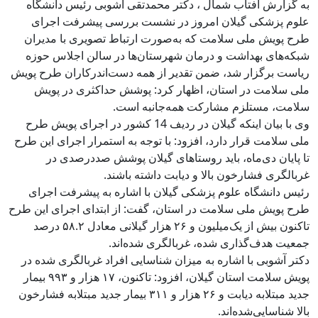
به گزارش آفتاب شمال ، دکتر محمدتقی آشوبی رئیس دانشگاه
علوم پزشکی گیلان امروز در نشست بررسی پیشرفت اجرای
طرح پویش ملی سلامت که به‌صورت ارتباط تصویری با مدیران
شبکه‌های بهداشت و درمان شهرستان‌ها در سالن اجلاس حوزه
ریاست برگزار شد، ضمن تقدیر از همه دست‌اندرکاران طرح پویش
ملی سلامت در استان، اظهار کرد: پوشش حداکثری در پویش
سلامت، مستلزم مشارکت همه‌جانبه است.
وی با بیان اینکه گیلان در ردیف 14 کشور در اجرای پویش طرح
ملی سلامت قرار دارد، افزود: با توجه به استمرار اجرای این طرح
تا پایان دی‌ماه، باید روستاهای گیلان پوشش صددرصدی در
غربالگری فشارخون بالا و دیابت داشته باشند.
رئیس دانشگاه علوم پزشکی گیلان با اشاره به پیشرفت اجرای
طرح پویش ملی سلامت در استان، گفت: از ابتدای اجرای این طرح
تاکنون بیش از یک‌میلیون و ۲۶ هزار گیلانی معادل ۵۸.۲ درصد
جمعیت هدف‌گذاری شده، غربالگری شده‌اند.
دکتر آشوبی با اشاره به میزان شناسایی افراد غربالگری شده در
پویش سلامت استان گیلان، افزود: تاکنون، ۱۷ هزار و ۹۹۳ بیمار
جدید مبتلابه دیابت و ۲۶ هزار و ۳۱۱ بیمار جدید مبتلابه فشارخون
بالا شناسایی‌شده‌اند.