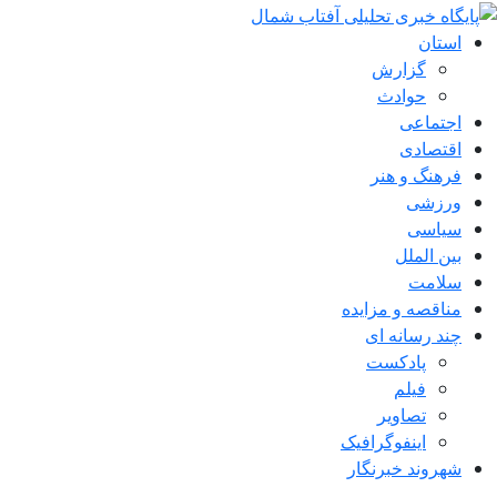
استان
گزارش
حوادث
اجتماعی
اقتصادی
فرهنگ و هنر
ورزشی
سیاسی
بین الملل
سلامت
مناقصه و مزایده
چند رسانه ای
پادکست
فیلم
تصاویر
اینفوگرافیک
شهروند خبرنگار