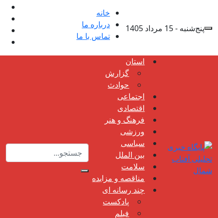
خانه
درباره ما
پنج‌شنبه - 15 مرداد 1405
تماس با ما
استان
گزارش
حوادث
اجتماعی
اقتصادی
فرهنگ و هنر
ورزشی
سیاسی
بین الملل
سلامت
مناقصه و مزایده
چند رسانه ای
پادکست
فیلم