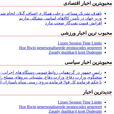
محبوبترین اخبار اقتصادی
باهدف تشریک مساعی و جلب همکاری اصناف گیلان انجام شد: ج
وزیر جهاد: در تأمین کالاهای اساسی مشکلی نداریم
افزایش قیمت نفت‌گاز صحت ندارد
محبوب ترین اخبار ورزشی
Lizaro Session Time Limits
Hoe Bwin gepersonaliseerde promocodes genereert
Zasady duplikacji kont Dudespin
محبوبترین اخبار سیاسی
رئیس جمهور در گردهمایی روابط‌عمومی دستگاه های اجرایی: به‌
سخنگوی وزارت دفاع: وزارت دفاع، پشتیبانی نیرو‌های مسلح را 
با حکم فرمانده کل قوا؛ فرمانده نیروی زمینی سپاه پاسداران
جدیدترین اخبار
Lizaro Session Time Limits
Hoe Bwin gepersonaliseerde promocodes genereert
Zasady duplikacji kont Dudespin