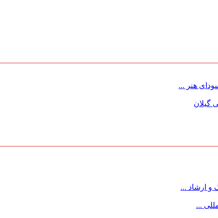
ای هنر ...
 گیلان
 ارشاد ...
لی ...