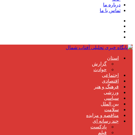
درباره ما
تماس با ما
استان
گزارش
حوادث
اجتماعی
اقتصادی
فرهنگ و هنر
ورزشی
سیاسی
بین الملل
سلامت
مناقصه و مزایده
چند رسانه ای
پادکست
فیلم