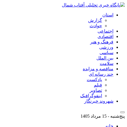
استان
گزارش
حوادث
اجتماعی
اقتصادی
فرهنگ و هنر
ورزشی
سیاسی
بین الملل
سلامت
مناقصه و مزایده
چند رسانه ای
پادکست
فیلم
تصاویر
اینفوگرافیک
شهروند خبرنگار
پنج‌شنبه - 15 مرداد 1405
خانه