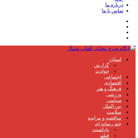
درباره ما
تماس با ما
استان
گزارش
حوادث
اجتماعی
اقتصادی
فرهنگ و هنر
ورزشی
سیاسی
بین الملل
سلامت
مناقصه و مزایده
چند رسانه ای
پادکست
فیلم