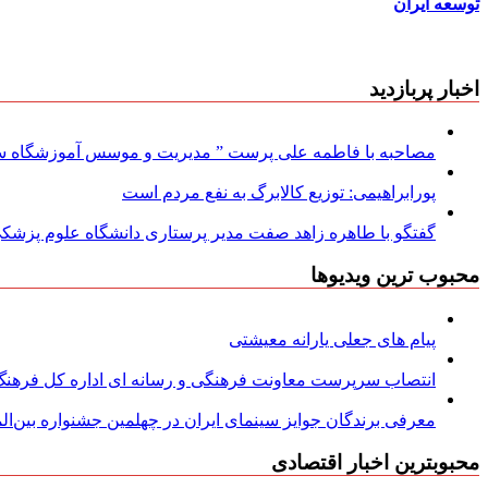
توسعه ایران
اخبار پربازدید
مصاحبه با فاطمه علی پرست ” مدیریت و موسس آموزشگاه سود
پورابراهیمی: توزیع کالابرگ به نفع مردم است
گفتگو با طاهره زاهد صفت مدیر پرستاری دانشگاه علوم پزشکی
محبوب ترین ویدیوها
پیام های جعلی یارانه معیشتی
انتصاب سرپرست معاونت فرهنگی و رسانه ای اداره کل فرهنگ و
معرفی برندگان جوایز سینمای ایران در چهلمین جشنواره بین‌المل
محبوبترین اخبار اقتصادی