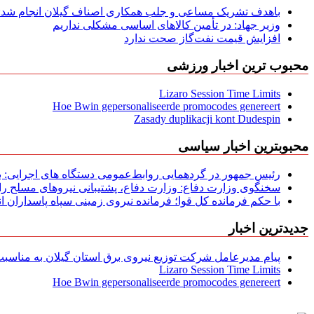
باهدف تشریک مساعی و جلب همکاری اصناف گیلان انجام شد: ج
وزیر جهاد: در تأمین کالاهای اساسی مشکلی نداریم
افزایش قیمت نفت‌گاز صحت ندارد
محبوب ترین اخبار ورزشی
Lizaro Session Time Limits
Hoe Bwin gepersonaliseerde promocodes genereert
Zasady duplikacji kont Dudespin
محبوبترین اخبار سیاسی
رئیس جمهور در گردهمایی روابط‌عمومی دستگاه های اجرایی: به‌
سخنگوی وزارت دفاع: وزارت دفاع، پشتیبانی نیرو‌های مسلح را 
با حکم فرمانده کل قوا؛ فرمانده نیروی زمینی سپاه پاسداران
جدیدترین اخبار
پیام مدیرعامل شركت توزیع نیروی برق استان گیلان به مناسبت 
Lizaro Session Time Limits
Hoe Bwin gepersonaliseerde promocodes genereert