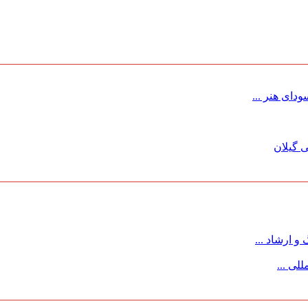
ای هنر ...
 گیلان
 ارشاد ...
لی ...