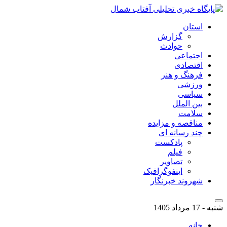
استان
گزارش
حوادث
اجتماعی
اقتصادی
فرهنگ و هنر
ورزشی
سیاسی
بین الملل
سلامت
مناقصه و مزایده
چند رسانه ای
پادکست
فیلم
تصاویر
اینفوگرافیک
شهروند خبرنگار
شنبه - 17 مرداد 1405
خانه