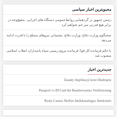
محبوبترین اخبار سیاسی
رئیس جمهور در گردهمایی روابط‌عمومی دستگاه های اجرایی: به‌هیچ‌وجه در
برابر هیچ قدرتی سر خم نخواهم کرد
سخنگوی وزارت دفاع: وزارت دفاع، پشتیبانی نیرو‌های مسلح را با قدرت ادامه
می‌دهد
با حکم فرمانده کل قوا؛ فرمانده نیروی زمینی سپاه پاسداران انقلاب اسلامی
منصوب شد
جدیدترین اخبار
Zasady duplikacji kont Dudespin
Passport vs ID Card für Bassbetcasino Verifizierung
Realz Casino NetEnt Játékkatalógus Áttekintés