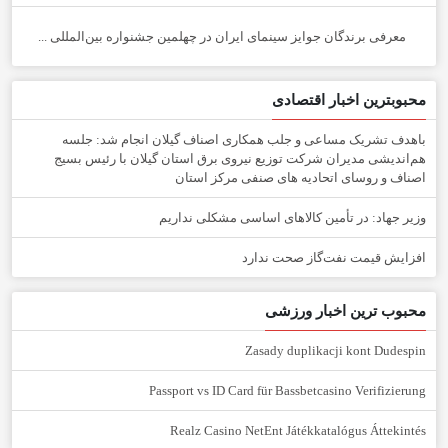
معرفی برندگان جوایز سینمای ایران در چهلمین جشنواره بین‌المللی ...
محبوبترین اخبار اقتصادی
باهدف تشریک مساعی و جلب همکاری اصناف گیلان انجام شد: جلسه
هم‌اندیشی مدیران شركت توزیع نیروی برق استان گیلان با رئیس بسیج
اصناف و روسای اتحادیه های صنفی مركز استان
وزیر جهاد: در تأمین کالاهای اساسی مشکلی نداریم
افزایش قیمت نفت‌گاز صحت ندارد
محبوب ترین اخبار ورزشی
Zasady duplikacji kont Dudespin
Passport vs ID Card für Bassbetcasino Verifizierung
Realz Casino NetEnt Játékkatalógus Áttekintés