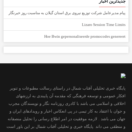
جدیدترین اخبار
پیام مدیرعامل شركت توزیع نیروی برق استان گیلان به مناسبت روز خبرنگار ‌
Lizaro Session Time Limits
Hoe Bwin gepersonaliseerde promocodes genereert
پایگاه خبری تحلیلی آفتاب شمال در راستای رسالت مطبوعات و تنویر
افکار عمومی و توسعه فرهنگی که مقدمه آن پایبندی به ارزشهای
اخلاقی و اسلامی می باشد با کادری روزنامه نگار و نویسندگان مجرب
و جوان با اعتقاد به کار تیمی در پی انعکاس اخبار و رویدادهای ایران و
جهان می باشد . لازمه موفقیت در امر اطلاع رسانی را تحلیل منصفانه
و منطقی می داند .پایگاه خبری و تحلیلی آفتاب شمال بر این باور است