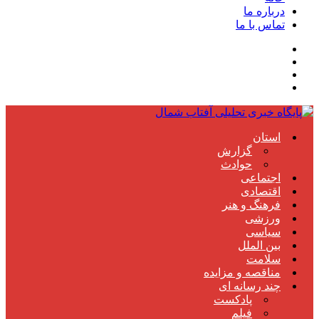
درباره ما
تماس با ما
استان
گزارش
حوادث
اجتماعی
اقتصادی
فرهنگ و هنر
ورزشی
سیاسی
بین الملل
سلامت
مناقصه و مزایده
چند رسانه ای
پادکست
فیلم