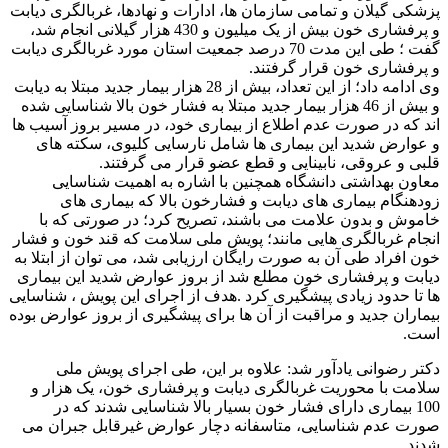
پزشکی گیلان و تمامی سازمان ها، ادارات و نهادها، غربالگری دیابت
و پرفشاری خون بیش از یک میلیون و 430 هزار گیلانی انجام شد،
گفت ؛ طی این مدت 70 درصد جمعیت استان مورد غربالگری دیابت
و پرفشاری خون قرار گرفتند.
وی ادامه داد؛ از این تعداد، بیش از 28 هزار بیمار جدید مبتلا به دیابت
و بیش از 46 هزار بیمار جدید مبتلا به فشار خون بالا شناسایی شده
اند که در صورت عدم اطلاع از بیماری خود، در مسیر بروز آسیب ها
و عوارض شدید این بیماری ها شامل نارسایی کلیوی، سکته های
قلبی و عروقی، نابینایی و قطع عضو قرار می گرفتند.
معاون بهداشتی دانشگاه همچنین با اشاره به اهمیت شناسایی
زودهنگام بیماری های دیابت و فشارخون بالا که بیماری های
خاموش و بدون علامت می باشند، تصریح کرد؛ در صورتی که با
انجام غربالگری هایی مانند؛ پویش ملی سلامت که قند خون و فشار
خون افراد طی آن به صورت رایگان ارزیابی شد، می توان از ابتلا به
دیابت و پرفشاری خون مطلع شد از بروز عوارض شدید این بیماری
ها تا حدود زیادی پیشگیری کرد .هدف از اجرای این پویش ، شناسایی
بیماران جدید و مراقبت از آن ها برای پیشگیری از بروز عوارض بوده
است.
دکتر رضوانی یادآور شد: علاوه بر این، طی اجرای پویش ملی
سلامت با محوریت غربالگری دیابت و پرفشاری خون، یک هزار و
100 بیماری دارای فشار خون بسیار بالا شناسایی شدند که در
صورت عدم شناسایی، متاسفانه دچار عوارض غیرقابل جبران می
شدند.