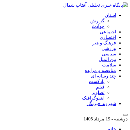
استان
گزارش
حوادث
اجتماعی
اقتصادی
فرهنگ و هنر
ورزشی
سیاسی
بین الملل
سلامت
مناقصه و مزایده
چند رسانه ای
پادکست
فیلم
تصاویر
اینفوگرافیک
شهروند خبرنگار
دوشنبه - 19 مرداد 1405
خانه