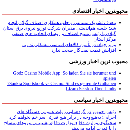
محبوبترین اخبار اقتصادی
باهدف تشریک مساعی و جلب همکاری اصناف گیلان انجام
شد: جلسه هم‌اندیشی مدیران شركت توزیع نیروی برق استان
گیلان با رئیس بسیج اصناف و روسای اتحادیه های صنفی
مركز استان
وزیر جهاد: در تأمین کالاهای اساسی مشکلی نداریم
افزایش قیمت نفت‌گاز صحت ندارد
محبوب ترین اخبار ورزشی
Godz Casino Mobile App: So laden Sie sie herunter und
spielen
Sankra Sportsbook vs Casino: Sind es getrennte Guthaben?
Lizaro Session Time Limits
محبوبترین اخبار سیاسی
رئیس جمهور در گردهمایی روابط‌عمومی دستگاه های
اجرایی: به‌هیچ‌وجه در برابر هیچ قدرتی سر خم نخواهم کرد
سخنگوی وزارت دفاع: وزارت دفاع، پشتیبانی نیرو‌های مسلح
را با قدرت ادامه می‌دهد