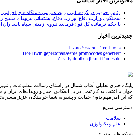
محبوبترین اخبار سیاسی
رئیس جمهور در گردهمایی روابط‌عمومی دستگاه های اجرایی: به‌
سخنگوی وزارت دفاع: وزارت دفاع، پشتیبانی نیرو‌های مسلح را 
با حکم فرمانده کل قوا؛ فرمانده نیروی زمینی سپاه پاسداران
جدیدترین اخبار
Lizaro Session Time Limits
Hoe Bwin gepersonaliseerde promocodes genereert
Zasady duplikacji kont Dudespin
پایگاه خبری تحلیلی آفتاب شمال در راستای رسالت مطبوعات و تنویر 
جوان با اعتقاد به کار تیمی در پی انعکاس اخبار و رویدادهای ایران و
که این امر مهم بدون حمایت و پشتوانه شما خوانندگان عزیز میسر نخوا
دسترسی سریع
سلامت
علم و تکنولوژی
شبکه های اجتماعی