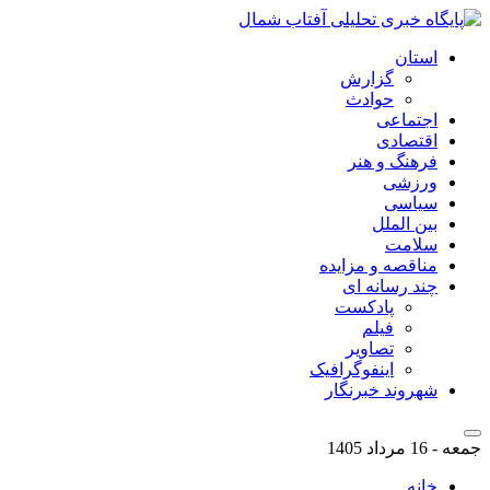
استان
گزارش
حوادث
اجتماعی
اقتصادی
فرهنگ و هنر
ورزشی
سیاسی
بین الملل
سلامت
مناقصه و مزایده
چند رسانه ای
پادکست
فیلم
تصاویر
اینفوگرافیک
شهروند خبرنگار
جمعه - 16 مرداد 1405
خانه