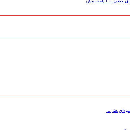
 گیلان ...
1 هفته پیش
ای هنر ...