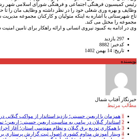
رئیس کمیسیون فرهنگی اجتماعی و فرهنگی شورای اسلامی شهر رشت، و
وظایف و بهره وری شغلی خود را در نظر داشته و وظایف مان را تا حد
تاج شهرستانی با اشاره به اینکه متولیان و کارکنان مجموعه مدیریت ش
مجموعه را مختل می کند.
وی در ادامه به کمبود نیروی انسانی و ارائه راهکار برای تامین ا
297 بازدید
کدخبر: 8882
تاریخ: 14 بهمن 1402
نویسنده
خبرنگار آفتاب شمال
مطالب مرتبط
1
همزمان با اربعین حسینی؛ بازدید استاندار از مواکب گیلانی در 
2
استاندار گیلان در پیامی به مناسبت اربعین حسینی: اربعین؛ نما
3
با همکاری توزیع برق گیلان و نظام مهندسی استان؛ آغاز اجرا
4
وبینار آموزش مداوم کشوری اصول ثبت گزارش پرستاری بر