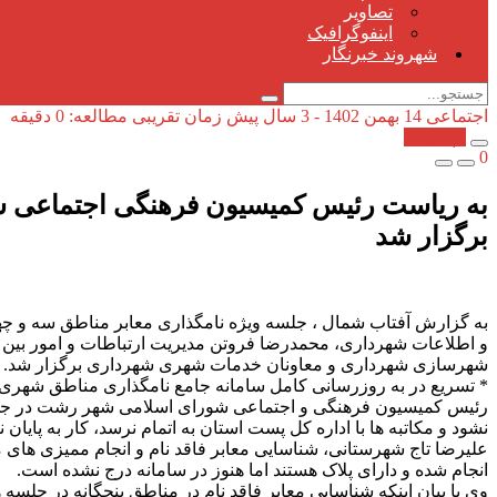
تصاویر
اینفوگرافیک
شهروند خبرنگار
اجتماعی
14 بهمن 1402 - 3 سال پیش
زمان تقریبی مطالعه: 0 دقیقه
کپی شد!
0
به ریاست رئیس کمیسیون فرهنگی اجتماعی ش
برگزار شد
به گزارش آفتاب شمال ، جلسه ویژه نامگذاری معابر مناطق سه و چ
و اطلاعات شهرداری، محمدرضا فروتن مدیریت ارتباطات و امور بین الم
شهرسازی شهرداری و معاونان خدمات شهری شهرداری برگزار شد.
* تسریع در به روزرسانی کامل سامانه جامع نامگذاری مناطق شهری ت
رئیس کمیسیون فرهنگی و اجتماعی شورای اسلامی شهر رشت در جلسه م
نشود و مکاتبه ها با اداره کل پست استان به اتمام نرسد، کار به پایان
علیرضا تاج شهرستانی، شناسایی معابر فاقد نام و انجام ممیزی ها
انجام شده و دارای پلاک هستند اما هنوز در سامانه درج نشده است.
وی با بیان اینکه شناسایی معابر فاقد نام در مناطق پنجگانه در جلسه