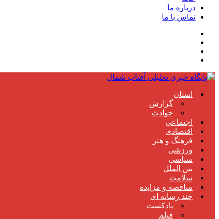
درباره ما
تماس با ما
استان
گزارش
حوادث
اجتماعی
اقتصادی
فرهنگ و هنر
ورزشی
سیاسی
بین الملل
سلامت
مناقصه و مزایده
چند رسانه ای
پادکست
فیلم