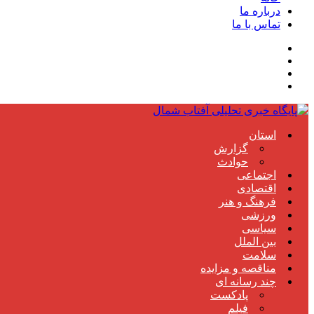
درباره ما
تماس با ما
استان
گزارش
حوادث
اجتماعی
اقتصادی
فرهنگ و هنر
ورزشی
سیاسی
بین الملل
سلامت
مناقصه و مزایده
چند رسانه ای
پادکست
فیلم