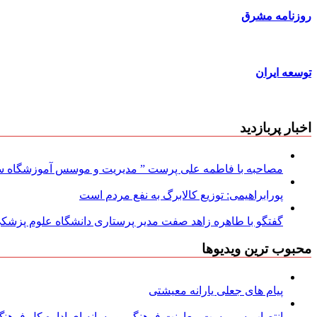
روزنامه مشرق
توسعه ایران
اخبار پربازدید
مصاحبه با فاطمه علی پرست ” مدیریت و موسس آموزشگاه سود
پورابراهیمی: توزیع کالابرگ به نفع مردم است
گفتگو با طاهره زاهد صفت مدیر پرستاری دانشگاه علوم پزشکی
محبوب ترین ویدیوها
پیام های جعلی یارانه معیشتی
انتصاب سرپرست معاونت فرهنگی و رسانه ای اداره کل فرهنگ و