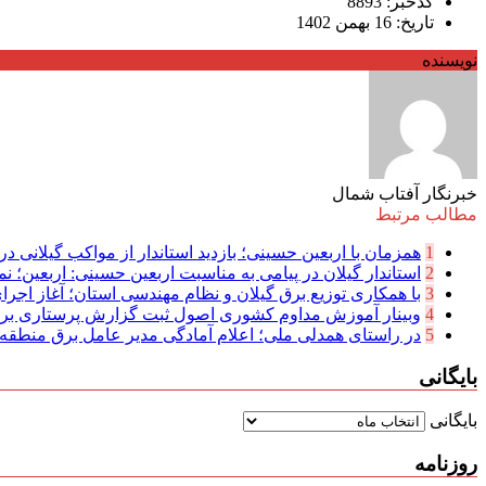
کدخبر: 8893
تاریخ: 16 بهمن 1402
نویسنده
خبرنگار آفتاب شمال
مطالب مرتبط
1
همزمان با اربعین حسینی؛ بازدید استاندار از مواکب گیلانی در 
2
استاندار گیلان در پیامی به مناسبت اربعین حسینی: اربعین؛ نما
3
با همکاری توزیع برق گیلان و نظام مهندسی استان؛ آغاز اجرا
4
وبینار آموزش مداوم کشوری اصول ثبت گزارش پرستاری بر
5
در راستای همدلی ملی؛ اعلام آمادگی مدیر عامل برق منطقه‌ای
بایگانی
بایگانی
روزنامه