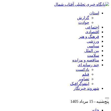
استان
گزارش
حوادث
اجتماعی
اقتصادی
فرهنگ و هنر
ورزشی
سیاسی
بین الملل
سلامت
مناقصه و مزایده
چند رسانه ای
پادکست
فیلم
تصاویر
اینفوگرافیک
شهروند خبرنگار
پنج‌شنبه - 15 مرداد 1405
خانه