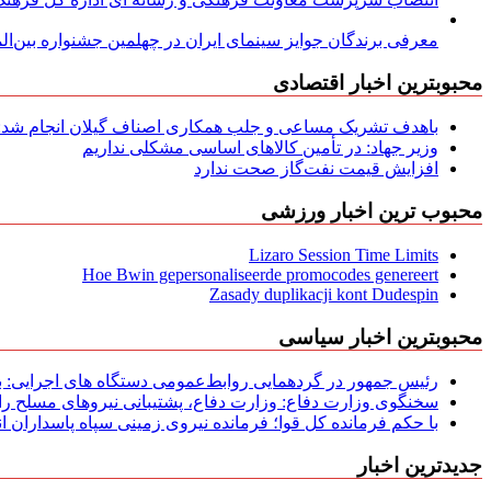
معرفی برندگان جوایز سینمای ایران در چهلمین جشنواره بین‌المل
محبوبترین اخبار اقتصادی
باهدف تشریک مساعی و جلب همکاری اصناف گیلان انجام شد: ج
وزیر جهاد: در تأمین کالاهای اساسی مشکلی نداریم
افزایش قیمت نفت‌گاز صحت ندارد
محبوب ترین اخبار ورزشی
Lizaro Session Time Limits
Hoe Bwin gepersonaliseerde promocodes genereert
Zasady duplikacji kont Dudespin
محبوبترین اخبار سیاسی
رئیس جمهور در گردهمایی روابط‌عمومی دستگاه های اجرایی: به‌
سخنگوی وزارت دفاع: وزارت دفاع، پشتیبانی نیرو‌های مسلح را 
با حکم فرمانده کل قوا؛ فرمانده نیروی زمینی سپاه پاسداران
جدیدترین اخبار