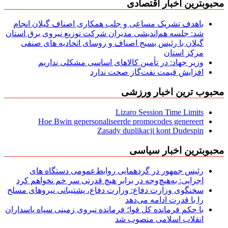
محبوبترین اخبار اقتصادی
باهدف تشریک مساعی و جلب همکاری اصناف گیلان انجام
شد: جلسه هم‌اندیشی مدیران شركت توزیع نیروی برق استان
گیلان با رئیس بسیج اصناف و روسای اتحادیه های صنفی
مركز استان
وزیر جهاد: در تأمین کالاهای اساسی مشکلی نداریم
افزایش قیمت نفت‌گاز صحت ندارد
محبوب ترین اخبار ورزشی
Lizaro Session Time Limits
Hoe Bwin gepersonaliseerde promocodes genereert
Zasady duplikacji kont Dudespin
محبوبترین اخبار سیاسی
رئیس جمهور در گردهمایی روابط‌عمومی دستگاه های
اجرایی: به‌هیچ‌وجه در برابر هیچ قدرتی سر خم نخواهم کرد
سخنگوی وزارت دفاع: وزارت دفاع، پشتیبانی نیرو‌های مسلح
را با قدرت ادامه می‌دهد
با حکم فرمانده کل قوا؛ فرمانده نیروی زمینی سپاه پاسداران
انقلاب اسلامی منصوب شد