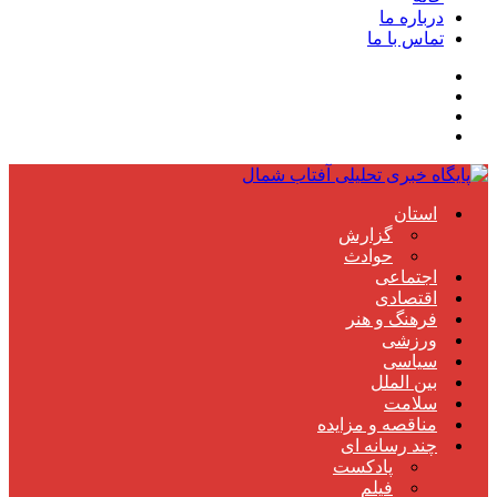
درباره ما
تماس با ما
استان
گزارش
حوادث
اجتماعی
اقتصادی
فرهنگ و هنر
ورزشی
سیاسی
بین الملل
سلامت
مناقصه و مزایده
چند رسانه ای
پادکست
فیلم