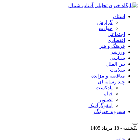
استان
گزارش
حوادث
اجتماعی
اقتصادی
فرهنگ و هنر
ورزشی
سیاسی
بین الملل
سلامت
مناقصه و مزایده
چند رسانه ای
پادکست
فیلم
تصاویر
اینفوگرافیک
شهروند خبرنگار
یکشنبه - 18 مرداد 1405
خانه