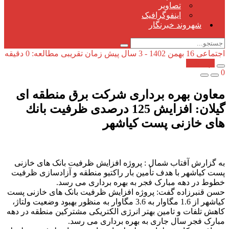
تصاویر
اینفوگرافیک
شهروند خبرنگار
اجتماعی
16 بهمن 1402 - 3 سال پیش
زمان تقریبی مطالعه: 0 دقیقه
کپی شد!
0
معاون بهره برداری شرکت برق منطقه ای
گیلان: افزایش 125 درصدی ظرفیت بانك
های خازنی پست كیاشهر
به گزارش آفتاب شمال : پروژه افزایش ظرفیت بانک های خازنی
پست کیاشهر با هدف تأمین بار راکتیو منطقه و آزادسازی ظرفیت
خطوط در دهه مبارک فجر به بهره برداری می رسد.
حسن قنبرزاده گفت: پروژه افزایش ظرفیت بانک های خازنی پست
کیاشهر از 1.6 مگاوار به 3.6 مگاوار به منظور بهبود وضعیت ولتاژ،
کاهش تلفات و تامین بهتر انرژی الکتریکی مشترکین منطقه در دهه
مبارک فجر سال جاری به بهره برداری می رسد.