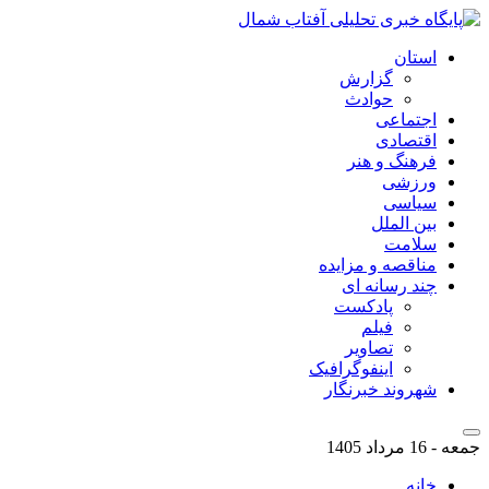
استان
گزارش
حوادث
اجتماعی
اقتصادی
فرهنگ و هنر
ورزشی
سیاسی
بین الملل
سلامت
مناقصه و مزایده
چند رسانه ای
پادکست
فیلم
تصاویر
اینفوگرافیک
شهروند خبرنگار
جمعه - 16 مرداد 1405
خانه