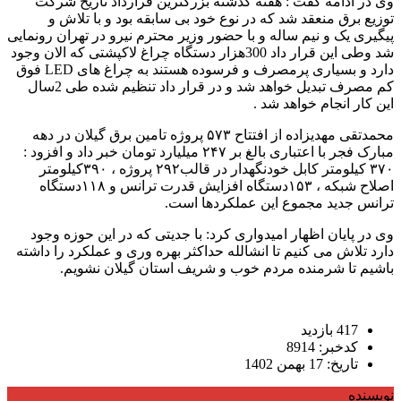
وی در ادامه گفت : هفته گذشته بزرگترین قرارداد تاریخ شرکت
توزیع برق منعقد شد که در نوع خود بی سابقه بود و با تلاش و
پیگیری یک و نیم ساله و با حضور وزیر محترم نیرو در تهران رونمایی
شد وطی این قرار داد 300هزار دستگاه چراغ لاکپشتی که الان وجود
دارد و بسیاری پرمصرف و فرسوده هستند به چراغ های LED فوق
کم مصرف تبدیل خواهد شد و در قرار داد تنظیم شده طی 2سال
این کار انجام خواهد شد .
محمدتقی مهدیزاده از افتتاح ۵۷۳ پروژه تامین برق گیلان در دهه
مبارک فجر با اعتباری بالغ بر ۲۴۷ میلیارد تومان خبر داد و افزود :
۳۷۰ کیلومتر کابل خودنگهدار در قالب۲۹۲ پروژه ، ۳۹۰کیلومتر
اصلاح شبکه ، ۱۵۳دستگاه افزایش قدرت ترانس و ۱۱۸دستگاه
ترانس جدید مجموع این عملکردها است.
وی در پایان اظهار امیدواری کرد: با جدیتی که در این حوزه وجود
دارد تلاش می کنیم تا انشالله حداکثر بهره وری و عملکرد را داشته
باشیم تا شرمنده مردم خوب و شریف استان گیلان نشویم.
417 بازدید
کدخبر: 8914
تاریخ: 17 بهمن 1402
نویسنده