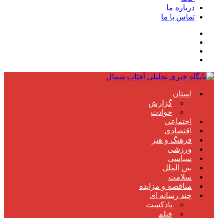
درباره ما
تماس با ما
استان
گزارش
حوادث
اجتماعی
اقتصادی
فرهنگ و هنر
ورزشی
سیاسی
بین الملل
سلامت
مناقصه و مزایده
چند رسانه ای
پادکست
فیلم