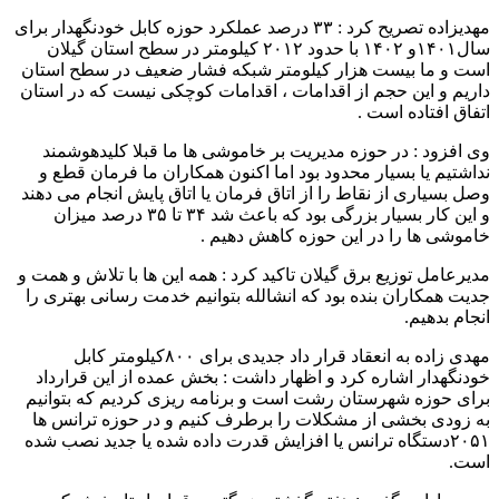
مهدیزاده تصریح کرد : ۳۳ درصد عملکرد حوزه کابل خودنگهدار برای
سال۱۴۰۱و ۱۴۰۲ با حدود ۲۰۱۲ کیلومتر در سطح استان گیلان
است و ما بیست هزار کیلومتر شبکه فشار ضعیف در سطح استان
داریم و این حجم از اقدامات ، اقدامات کوچکی نیست که در استان
اتفاق افتاده است .
وی افزود : در حوزه مدیریت بر خاموشی ها ما قبلا کلیدهوشمند
نداشتیم یا بسیار محدود بود اما اکنون همکاران ما فرمان قطع و
وصل بسیاری از نقاط را از اتاق فرمان یا اتاق پایش انجام می دهند
و این کار بسیار بزرگی بود که باعث شد ۳۴ تا ۳۵ درصد میزان
خاموشی ها را در این حوزه کاهش دهیم .
مدیرعامل توزیع برق گیلان تاکید کرد : همه این ها با تلاش و همت و
جدیت همکاران بنده بود که انشالله بتوانیم خدمت رسانی بهتری را
انجام بدهیم.
مهدی زاده به انعقاد قرار داد جدیدی برای ۸۰۰کیلومتر کابل
خودنگهدار اشاره کرد و اظهار داشت : بخش عمده از این قرارداد
برای حوزه شهرستان رشت است و برنامه ریزی کردیم که بتوانیم
به زودی بخشی از مشکلات را برطرف کنیم و در حوزه ترانس ها
۲۰۵۱دستگاه ترانس یا افزایش قدرت داده شده یا جدید نصب شده
است.