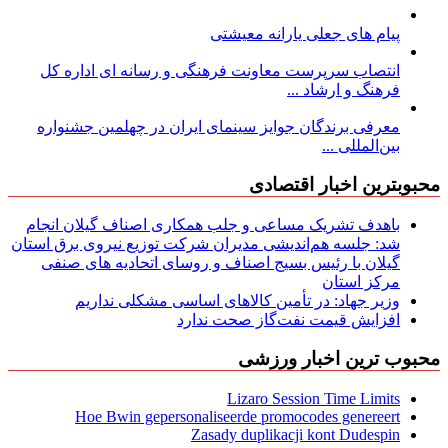
پیام های جعلی یارانه معیشتی
انتصاب سرپرست معاونت فرهنگی و رسانه ای اداره کل
فرهنگ و ارشاد ...
معرفی برندگان جوایز سینمای ایران در چهلمین جشنواره
بین‌المللی ...
محبوبترین اخبار اقتصادی
باهدف تشریک مساعی و جلب همکاری اصناف گیلان انجام
شد: جلسه هم‌اندیشی مدیران شركت توزیع نیروی برق استان
گیلان با رئیس بسیج اصناف و روسای اتحادیه های صنفی
مركز استان
وزیر جهاد: در تأمین کالاهای اساسی مشکلی نداریم
افزایش قیمت نفت‌گاز صحت ندارد
محبوب ترین اخبار ورزشی
Lizaro Session Time Limits
Hoe Bwin gepersonaliseerde promocodes genereert
Zasady duplikacji kont Dudespin