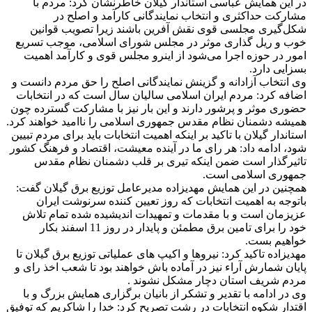
در این همایش عباسی استاندار گیلان خاطرنشان کرد: مردم با
مشارکت حداکثری و انتخاب نمایندگانی کارآمد و اصلح در
شکل‌گیری مجلسی قوی نقش آفرین باشند زیرا تصویب قوانین
خوب و ریل گذاری موثر در مجلس شورای اسلامی، موجب تسریع
امور در حوزه اجرا می‌شود از اینرو مجلس قوی و کارآمد اهمیت
بسزایی دارد.
وی انتخاب آزادانه و گزینش نمایندگانی اصلح را حق مردم دانست و
اضافه کرد: مردم ایران اسلامی سالیان سال است که در انتخابات
حضوری موثر و پرشور دارند و این بار نیز با مشارکت گسترده چون
همیشه دشمنان نظام مقدس جمهوری اسلامی را ناامید خواهند کرد.
استاندار گیلان با تاکید بر اینکه اهمیت انتخابات باید برای مردم تبیین
شود، ادامه داد: هر رای ما در آینده معیشت، اقتصاد و فرهنگ کشور
تاثیرگذار است ضمن اینکه تیری بر قلب دشمنان نظام مقدس
جمهوری اسلامی است.
همچنین در این همایش مهدیزاده مدیرعامل توزیع برق گیلان گفت:
باتوجه به اهمیت انتخابات که روز تعیین کننده سرنوشت ایران
عزیزمان است و با مقدمات و تمهیدات اندیشیده شده تمام تلاش
خود را برای تامین برق مطمئن و پایدار در روز 11 اسفند بکار
خواهیم بست.
مهدیزاده تاکید کرد: نیروها و اکیپ های عملیاتی توزیع برق گیلان تا
پایان شمارش آراء نیز در آماده باش خواهند بود تا شعب اخذ رای و
مردم شریف استان دچار مشکل نشوند .
وی در ادامه با تقدیر و تشکر از بانیان برگزاری همایش بزرگ و با
اقتدار شکوه انتخابات در رشت تصریح کرد: خدا را شاکریم که توفیق