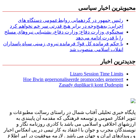
محبوبترین اخبار سیاسی
رئیس جمهور در گردهمایی روابط‌عمومی دستگاه های
اجرایی: به‌هیچ‌وجه در برابر هیچ قدرتی سر خم نخواهم کرد
سخنگوی وزارت دفاع: وزارت دفاع، پشتیبانی نیرو‌های مسلح
را با قدرت ادامه می‌دهد
با حکم فرمانده کل قوا؛ فرمانده نیروی زمینی سپاه پاسداران
انقلاب اسلامی منصوب شد
جدیدترین اخبار
Lizaro Session Time Limits
Hoe Bwin gepersonaliseerde promocodes genereert
Zasady duplikacji kont Dudespin
پایگاه خبری تحلیلی آفتاب شمال در راستای رسالت مطبوعات و
تنویر افکار عمومی و توسعه فرهنگی که مقدمه آن پایبندی به
ارزشهای اخلاقی و اسلامی می باشد با کادری روزنامه نگار و
نویسندگان مجرب و جوان با اعتقاد به کار تیمی در پی انعکاس اخبار
و رویدادهای ایران و جهان می باشد . لازمه موفقیت در امر اطلاع