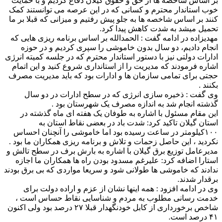
بر اساس شاخصه ها از حق و حقوق گیلان دفاع کردیم و با حمایت
خوب استاندار محترم و کسانی که در این عرصه می توانستند کمک
کنند بر اساس شاخصه ها به جلو پیش رفتیم و میزانی که قبلا بر ما
تحمیل میشد به شدت کاهش پیدا کرد.
مهدیزاده در ادامه گفت : الحمدالله بر اساس برنامه ریزی هایی که
انجام دادیم، دو سال بدون خاموشی را سپری کردیم و در حوزه
ادارات دولتی نیز با دستور استاندار محترم که در جلسه کمیته انرژی
اشاره فرمودند که مدیریت را از استانداری شروع کنید و این اتمام
حجتی برای تمامی سازمان ها و ادارات بود که باید مدیریت مصرف
بکنند .
وی گفت : ذخیره سازی انرژی که در سطح ادارات در دو سال
گذشته انجام شد به اندازه مصرف یک شهرستان بود .
این مقام مسئول با اشاره به طوفان یک هفته ای ماه گذشته در
استان گیلان تاکید کرد: شدت باد در بعضی نقاط استان به
۱۰۰کیلومتر در ساعت رسیده بود اما خاموشی را آنچنان احساس
نکردید ، این حاصل زحمات و تلاش و برنامه ریزی همکاران ما بود .
مدیرعامل توزیع برق گیلان با اشاره به بارش برف در سطح تالش و
استارا اضافه کرد: علیرغم مسدود بودن راه ها همکاران ما اجازه
ندادند که خاموشی ها طولانی شود و سریعا مواردی که بی برق بودند
برقدار شدند.
وی در ادامه افزود : همه اینها نشان از عزم و اراده دولت برای
خدمت رسانی مطلوب به مردم و شناسایی نقاط حساس است ،
شاخص برخورداری از کابل خودنگهدار قبلا ۲۷ درصد بود ولی اکنون
۴۱ درصد است.