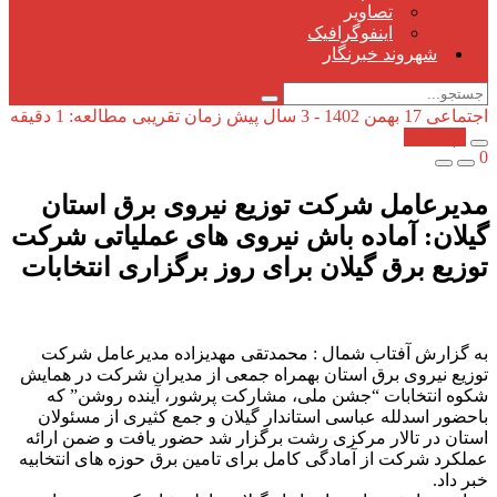
تصاویر
اینفوگرافیک
شهروند خبرنگار
اجتماعی
17 بهمن 1402 - 3 سال پیش
زمان تقریبی مطالعه: 1 دقیقه
کپی شد!
0
مدیرعامل شرکت توزیع نیروی برق استان
گیلان: آماده باش نیروی های عملیاتی شركت
توزیع برق گیلان برای روز برگزاری انتخابات
به گزارش آفتاب شمال : محمدتقی مهدیزاده مدیرعامل شرکت
توزیع نیروی برق استان بهمراه جمعی از مدیران شرکت در همایش
شکوه انتخابات “جشن ملی، مشارکت پرشور، آینده روشن” که
باحضور اسدلله عباسی استاندار گیلان و جمع کثیری از مسئولان
استان در تالار مرکزی رشت برگزار شد حضور یافت و ضمن ارائه
عملکرد شرکت از آمادگی کامل برای تامین برق حوزه های انتخابیه
خبر داد.