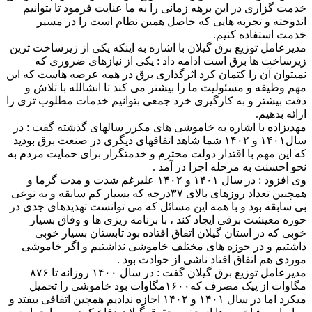
خدمت گزاری در این برهه زمانی را به ما عنایت فرمود تا بتوانیم
اندوخته و تجربه هایی که حاصل همین نظام است را در مسیر
خدمت استفاده کنیم.
مدیرعامل توزیع برق گیلان با اشاره به اینکه یکی از زیرساخت ترین
زیرساخت ها برق است ادامه داد : یکی از نیازهای ضروری که
نمیتوان آن را کتمان کرد اثرگذاری برق در همه عرصه هاست که این
مهم وظیفه و مسئولیت ما را بیشتر می کند تا انشالله با تلاش و
دقت بیشتر و به کارگیری خرد جمعی بتوانیم خدمات مطلوب تری را
ارائه بدهیم.
مهدیزاده با اشاره به خاموشی های مکرر سالهای گذشته گفت : در
سال۱۴۰۱ و ۱۴۰۲ شما شاهد اتفاقهای دیگری در صنعت برق بودید
که این مهم با اقتدار دولت محترم و خدمتگزار برای حمایت مردم به
نحو احسنت به مرحله اجرا در آمد .
وی افزود : در سال ۱۴۰۱ و ۱۴۰۲ علیرغم شدت و مدت گرما و
همچنین تعداد روزهای بالای ۳۷درجه که بسیار کم سابقه و به نوعی
بی سابقه بود و با همه این مسائل که می توانست تهدیدهای جدی در
حوزه معیشت برقی ایجاد کند ، با برنامه ریزی ها و وفاق بسیار
خوبی که در استان گیلان اتفاق افتاده بود تابستان بسیار خوبی
داشتیم و در حوزه های مختلف خاموشی نداشتیم و اگر خاموشی
موردی هم اتفاق افتاد ناشی از حوادث بود .
مدیرعامل توزیع برق گیلان گفت : در سال ۱۴۰۰ روزانه تا ۸۷۶
مگاوات از پیک مصرف که۱۶۰۰مگاوات بود خاموشی را تحمیل
میکرد اما در سال ۱۴۰۱ و ۱۴۰۲ اجازه ندادیم همچین اتفاقی بیفتد و