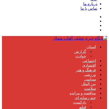
درباره ما
تماس با ما
استان
گزارش
حوادث
اجتماعی
اقتصادی
فرهنگ و هنر
ورزشی
سیاسی
بین الملل
سلامت
مناقصه و مزایده
چند رسانه ای
پادکست
فیلم