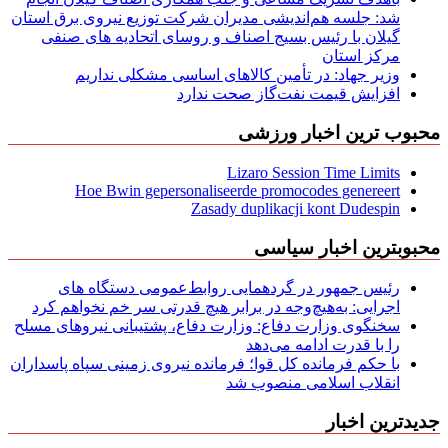
شد: جلسه هم‌اندیشی مدیران شركت توزیع نیروی برق استان
گیلان با رئیس بسیج اصناف و روسای اتحادیه های صنفی
مركز استان
وزیر جهاد: در تأمین کالاهای اساسی مشکلی نداریم
افزایش قیمت نفت‌گاز صحت ندارد
محبوب ترین اخبار ورزشی
Lizaro Session Time Limits
Hoe Bwin gepersonaliseerde promocodes genereert
Zasady duplikacji kont Dudespin
محبوبترین اخبار سیاسی
رئیس جمهور در گردهمایی روابط‌عمومی دستگاه های
اجرایی: به‌هیچ‌وجه در برابر هیچ قدرتی سر خم نخواهم کرد
سخنگوی وزارت دفاع: وزارت دفاع، پشتیبانی نیرو‌های مسلح
را با قدرت ادامه می‌دهد
با حکم فرمانده کل قوا؛ فرمانده نیروی زمینی سپاه پاسداران
انقلاب اسلامی منصوب شد
جدیدترین اخبار