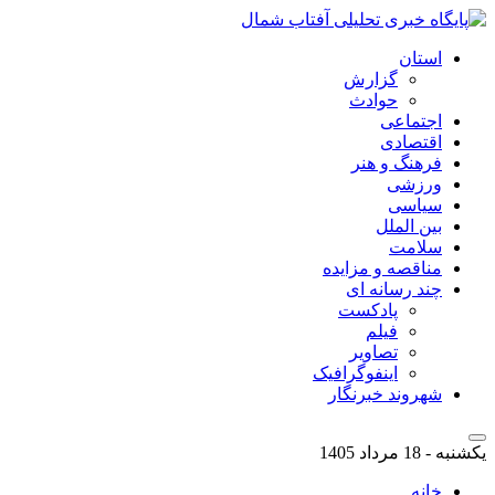
استان
گزارش
حوادث
اجتماعی
اقتصادی
فرهنگ و هنر
ورزشی
سیاسی
بین الملل
سلامت
مناقصه و مزایده
چند رسانه ای
پادکست
فیلم
تصاویر
اینفوگرافیک
شهروند خبرنگار
یکشنبه - 18 مرداد 1405
خانه