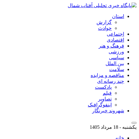
استان
گزارش
حوادث
اجتماعی
اقتصادی
فرهنگ و هنر
ورزشی
سیاسی
بین الملل
سلامت
مناقصه و مزایده
چند رسانه ای
پادکست
فیلم
تصاویر
اینفوگرافیک
شهروند خبرنگار
یکشنبه - 18 مرداد 1405
خانه