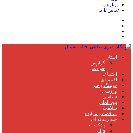
درباره ما
تماس با ما
استان
گزارش
حوادث
اجتماعی
اقتصادی
فرهنگ و هنر
ورزشی
سیاسی
بین الملل
سلامت
مناقصه و مزایده
چند رسانه ای
پادکست
فیلم