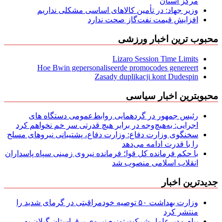
مركز استان
وزیر جهاد: در تأمین کالاهای اساسی مشکلی نداریم
افزایش قیمت نفت‌گاز صحت ندارد
محبوب ترین اخبار ورزشی
Lizaro Session Time Limits
Hoe Bwin gepersonaliseerde promocodes genereert
Zasady duplikacji kont Dudespin
محبوبترین اخبار سیاسی
رئیس جمهور در گردهمایی روابط‌عمومی دستگاه های
اجرایی: به‌هیچ‌وجه در برابر هیچ قدرتی سر خم نخواهم کرد
سخنگوی وزارت دفاع: وزارت دفاع، پشتیبانی نیرو‌های مسلح
را با قدرت ادامه می‌دهد
با حکم فرمانده کل قوا؛ فرمانده نیروی زمینی سپاه پاسداران
انقلاب اسلامی منصوب شد
جدیدترین اخبار
وزارت بهداشت ۵۰ توصیه خودمراقبتی در گرمای شدید را
منتشر کرد
پیام مدیرعامل شركت توزیع نیروی برق استان گیلان به