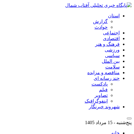
استان
گزارش
حوادث
اجتماعی
اقتصادی
فرهنگ و هنر
ورزشی
سیاسی
بین الملل
سلامت
مناقصه و مزایده
چند رسانه ای
پادکست
فیلم
تصاویر
اینفوگرافیک
شهروند خبرنگار
پنج‌شنبه - 15 مرداد 1405
خانه