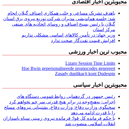
محبوبترین اخبار اقتصادی
باهدف تشریک مساعی و جلب همکاری اصناف گیلان انجام
شد: جلسه هم‌اندیشی مدیران شركت توزیع نیروی برق استان
گیلان با رئیس بسیج اصناف و روسای اتحادیه های صنفی
مركز استان
وزیر جهاد: در تأمین کالاهای اساسی مشکلی نداریم
افزایش قیمت نفت‌گاز صحت ندارد
محبوب ترین اخبار ورزشی
Lizaro Session Time Limits
Hoe Bwin gepersonaliseerde promocodes genereert
Zasady duplikacji kont Dudespin
محبوبترین اخبار سیاسی
رئیس جمهور در گردهمایی روابط‌عمومی دستگاه های
اجرایی: به‌هیچ‌وجه در برابر هیچ قدرتی سر خم نخواهم کرد
سخنگوی وزارت دفاع: وزارت دفاع، پشتیبانی نیرو‌های مسلح
را با قدرت ادامه می‌دهد
با حکم فرمانده کل قوا؛ فرمانده نیروی زمینی سپاه پاسداران
انقلاب اسلامی منصوب شد