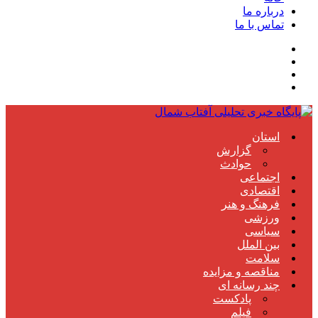
درباره ما
تماس با ما
استان
گزارش
حوادث
اجتماعی
اقتصادی
فرهنگ و هنر
ورزشی
سیاسی
بین الملل
سلامت
مناقصه و مزایده
چند رسانه ای
پادکست
فیلم